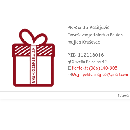
PR Đorđe Vasiljević
Dovršavanje tekstila Poklon
majica Kruševac
PIB 112116016
Gavrila Principa 42
Kontakt: (066) 140-905
Mejl: poklonmajica@gmail.com
Nova 