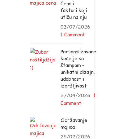
Cena i
faktori koji
utiču na nju
03/07/2026
1 Comment
Personalizovane
kecelje sa
štampom –
unikatni dizajn,
udobnost i
izdržljivost
27/04/2026
1
Comment
Održavanje
majica
25/02/2026