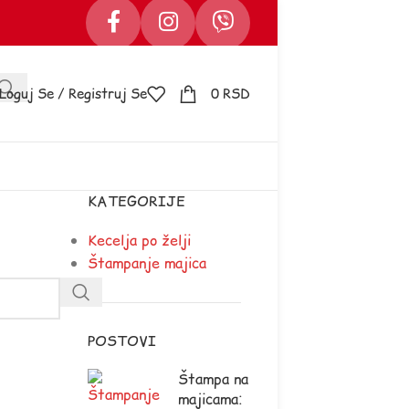
Loguj Se / Registruj Se
0
RSD
KATEGORIJE
Kecelja po želji
Štampanje majica
POSTOVI
Štampa na
majicama: