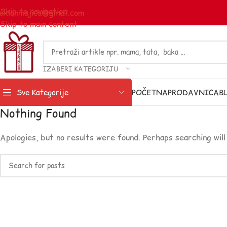
Skip to navigation
oklonmajica@gmail.com
Skip to main content
IZABERI KATEGORIJU
Sve Kategorije
POČETNA
PRODAVNICA
B
Nothing Found
Apologies, but no results were found. Perhaps searching will 