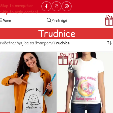
Skip to navigation
Skip to main content
Meni
Pretraga
Trudnice
Početna
/
Majica sa štampom
/
Trudnice