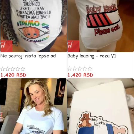
Ne postoji nista lepse od
Baby loading – roza V1
trudnice V2
1.420
RSD
1.420
RSD