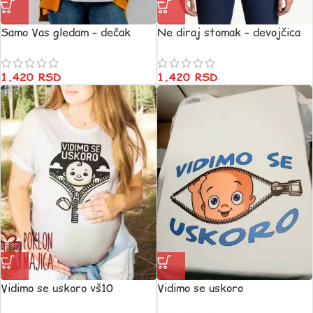
Samo Vas gledam – dečak
Ne diraj stomak – devojčica
1.420
RSD
1.420
RSD
Vidimo se uskoro vš10
Vidimo se uskoro