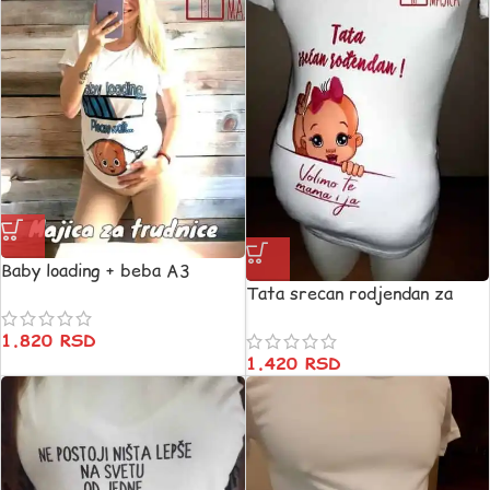
Baby loading + beba A3
Tata srecan rodjendan za
štampa
trudnice
1.820
RSD
1.420
RSD