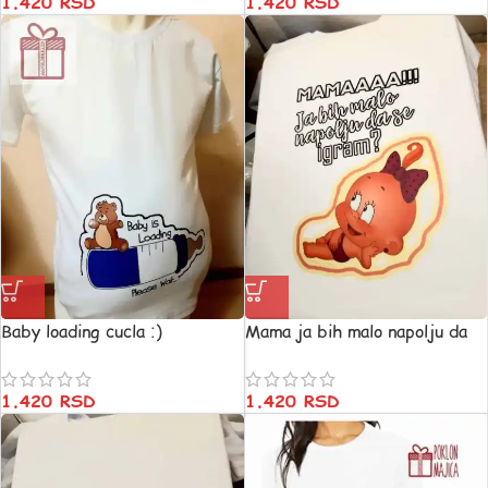
1.420
RSD
1.420
RSD
Baby loading cucla :)
Mama ja bih malo napolju da
se igram
1.420
RSD
1.420
RSD