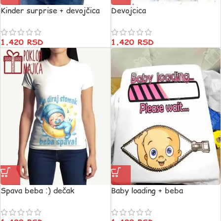
Kinder surprise + devojčica
Devojcica
1.420
RSD
1.420
RSD
Spava beba :) dečak
Baby loading + beba