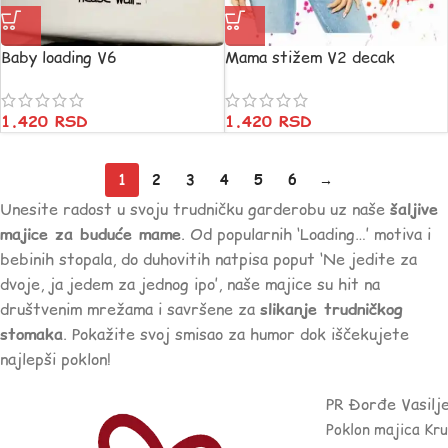
Baby loading V6
Mama stižem V2 decak
1.420
RSD
1.420
RSD
1
2
3
4
5
6
→
Unesite radost u svoju trudničku garderobu uz naše
šaljive
majice za buduće mame
. Od popularnih ‘Loading…’ motiva i
bebinih stopala, do duhovitih natpisa poput ‘Ne jedite za
dvoje, ja jedem za jednog ipo’, naše majice su hit na
društvenim mrežama i savršene za
slikanje trudničkog
stomaka
. Pokažite svoj smisao za humor dok iščekujete
najlepši poklon!
PR Đorđe Vasilj
Poklon majica Kr