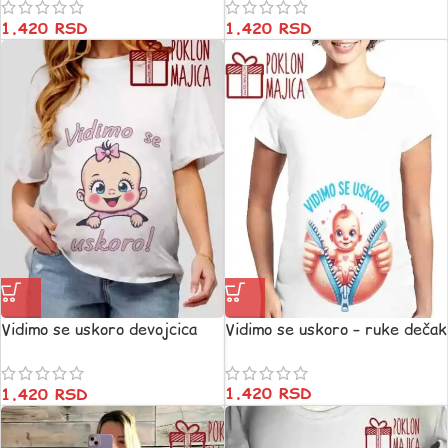
1.420
RSD
1.420
RSD
Vidimo se uskoro devojcica
Vidimo se uskoro – ruke dečak
v91
1.420
RSD
1.420
RSD