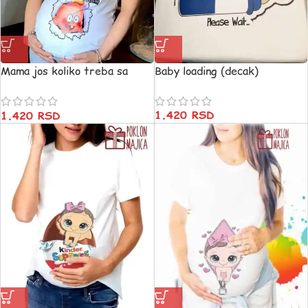
Mama jos koliko treba sa
Baby loading (decak)
cekam :)
1.420
RSD
1.420
RSD