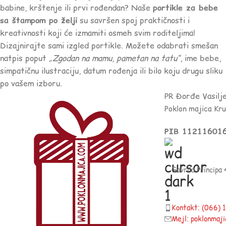
babine, krštenje ili prvi rođendan? Naše
portikle za bebe
sa štampom po želji
su savršen spoj praktičnosti i
kreativnosti koji će izmamiti osmeh svim roditeljima!
Dizajnirajte sami izgled portikle. Možete odabrati smešan
natpis poput
„Zgodan na mamu, pametan na tatu“
, ime bebe,
simpatičnu ilustraciju, datum rođenja ili bilo koju drugu sliku
po vašem izboru.
PR Đorđe Vasilj
Poklon majica Kr
PIB 11211601
Gavrila Principa
Kontakt: (066)
Mejl: poklonmaj