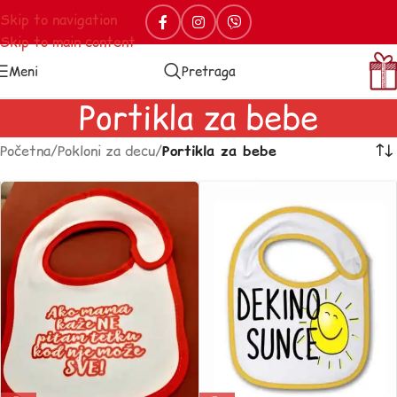
Skip to navigation
Skip to main content
Meni
Pretraga
Portikla za bebe
Početna
/
Pokloni za decu
/
Portikla za bebe