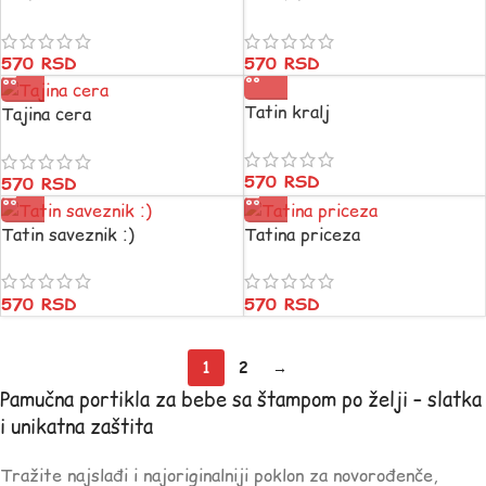
570
RSD
570
RSD
Tatin kralj
Tajina cera
570
RSD
570
RSD
Tatin saveznik :)
Tatina priceza
570
RSD
570
RSD
1
2
→
Pamučna portikla za bebe sa štampom po želji – slatka
i unikatna zaštita
Tražite najslađi i najoriginalniji poklon za novorođenče,