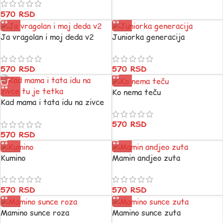
570
RSD
Ja vragolan i moj deda v2
Juniorka generacija
570
RSD
570
RSD
Ko nema teču
Kad mama i tata idu na zivce
tu je tetka
570
RSD
570
RSD
Kumino
Mamin andjeo zuta
570
RSD
570
RSD
Mamino sunce roza
Mamino sunce zuta