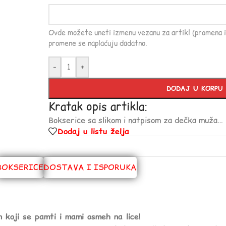
Ovde možete uneti izmenu vezanu za artikl (promena i
promene se naplaćuju dadatno.
-
+
DODAJ U KORPU
Kratak opis artikla:
Bokserice sa slikom i natpisom za dečka muža…
Dodaj u listu želja
BOKSERICE
DOSTAVA I ISPORUKA
n koji se pamti i mami osmeh na lice!