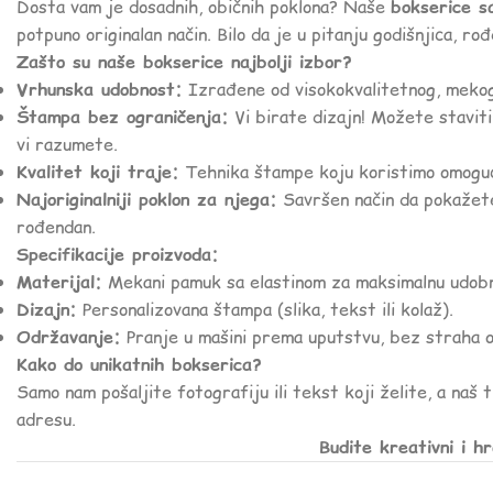
Dosta vam je dosadnih, običnih poklona? Naše
bokserice s
potpuno originalan način. Bilo da je u pitanju godišnjica, r
Zašto su naše bokserice najbolji izbor?
Vrhunska udobnost:
Izrađene od visokokvalitetnog, mekog
Štampa bez ograničenja:
Vi birate dizajn! Možete stavit
vi razumete.
Kvalitet koji traje:
Tehnika štampe koju koristimo omoguća
Najoriginalniji poklon za njega:
Savršen način da pokažete 
rođendan.
Specifikacije proizvoda:
Materijal:
Mekani pamuk sa elastinom za maksimalnu udob
Dizajn:
Personalizovana štampa (slika, tekst ili kolaž).
Održavanje:
Pranje u mašini prema uputstvu, bez straha o
Kako do unikatnih bokserica?
Samo nam pošaljite fotografiju ili tekst koji želite, a naš
adresu.
Budite kreativni i h