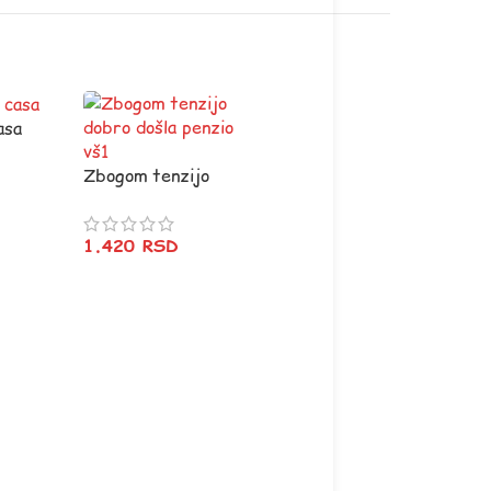
asa
Zbogom tenzijo
dobro došla penzio
vš1
1.420
RSD
Nemam 50 V33
1.420
RSD