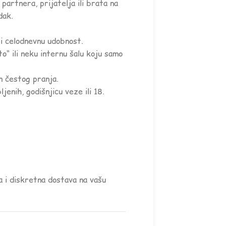
partnera, prijatelja ili brata na
dak.
i celodnevnu udobnost.
to“ ili neku internu šalu koju samo
n čestog pranja.
enih, godišnjicu veze ili 18.
da i diskretna dostava na vašu