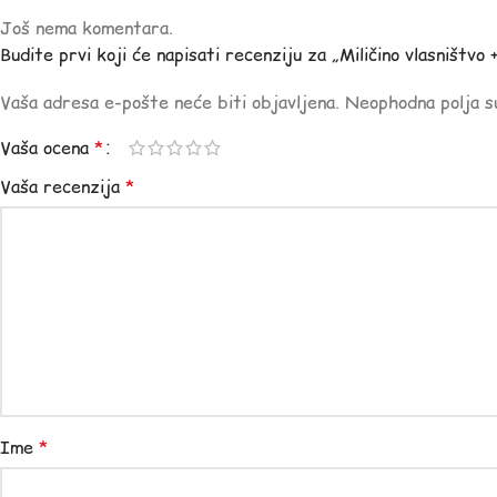
Još nema komentara.
Budite prvi koji će napisati recenziju za „Miličino vlasništvo +
Vaša adresa e-pošte neće biti objavljena.
Neophodna polja 
Vaša ocena
*
Vaša recenzija
*
Ime
*