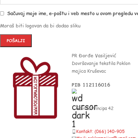
Sačuvaj moje ime, e-poštu i veb mesto u ovom pregledu v
Moraš biti logovan da bi dodao sliku
PR Đorđe Vasiljević
Dovršavanje tekstila Poklon
majica Kruševac
PIB 112116016
Gavrila Principa 42
Kontakt: (066) 140-905