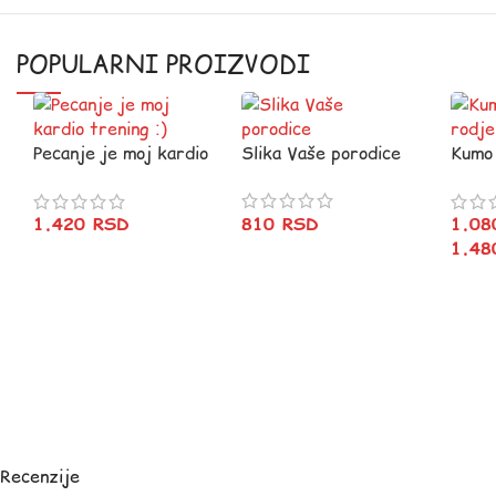
POPULARNI PROIZVODI
Pecanje je moj kardio
Slika Vaše porodice
Kumo
trening :)
rodje
810
RSD
1.420
RSD
1.0
1.4
Recenzije