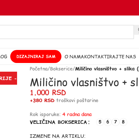
LOG
O NAMA
KONTAKTIRAJTE NAS
DIZAJNIRAJ SAM
Početna
/
Bokserice
/
Miličino vlasništvo + slika 
Miličino vlasništvo + s
RIJE -
1.000
RSD
+380 RSD
troškovi poštarine
Rok isporuke:
4 radna dana
VELIČINA BOKSERICA
5
6
7
8
IZMENE NA ARTIKLU: