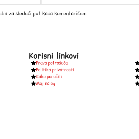
eba za sledeći put kada komentarišem.
Korisni linkovi
Prava potrošača
Politika privatnosti
Kako poručiti
Moj nalog