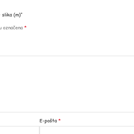
 slika (m)“
su označena
*
E-pošta
*