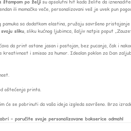
a štampom po želji
su apsolutni hit kada želite da iznenadite 
ođendan ili momačko veče, personalizovani veš je uvek pun pogo
 pamuka sa dodatkom elastina, pružaju savršeno pristajanje 
i
svoju sliku
, sliku kućnog ljubimca, šaljiv natpis poput „Zauze
va da print ostane jasan i postojan, bez pucanja, čak i nako
kreativnost i smisao za humor. Idealan poklon za Dan zaljublj
nost.
d oštećenja printa.
 tim će se pobrinuti da vaša ideja izgleda savršeno. Brza izra
rabri – poručite svoje personalizovane bokserice odmah!