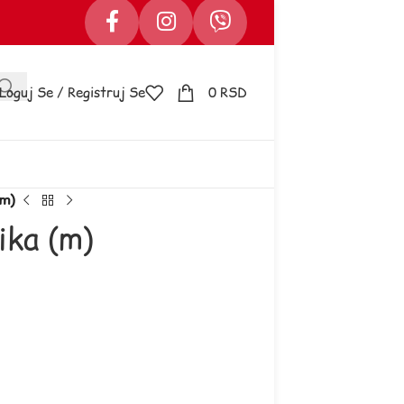
Loguj Se / Registruj Se
0
RSD
(m)
lika (m)