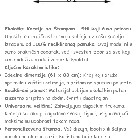
Ekološka Kecelja sa Štampom – Stil koji čuva prirodu
Unesite autentičnost u svoju kuhinju uz našu kecelju
izrađenu od
100% recikliranog pamuka
. Ovaj model nije
samo praktičan dodatak, već i svestan izbor za sve koji
cene održivu modu i vrhunski kvalitet.
Ključne karakteristike:
Idealne dimenzije (61 x 88 cm):
Kroj koji pruža
optimalnu zaštitu od mrlja, a pritom ne sputava pokrete.
Reciklirani pamuk:
Materijal dobijen ekološkim putem,
izuzetno prijatan na dodir, čvrst i dugotrajan.
Univerzalna veličina:
Zahvaljujući dugačkim trakama,
kecelja se lako prilagođava svakoj figuri, osiguravajući
maksimalnu udobnost tokom rada.
Personalizovana štampa:
Vaš dizajn, logotip ili šaljiva
poruka na eko-podlozi – koristimo boje koje su