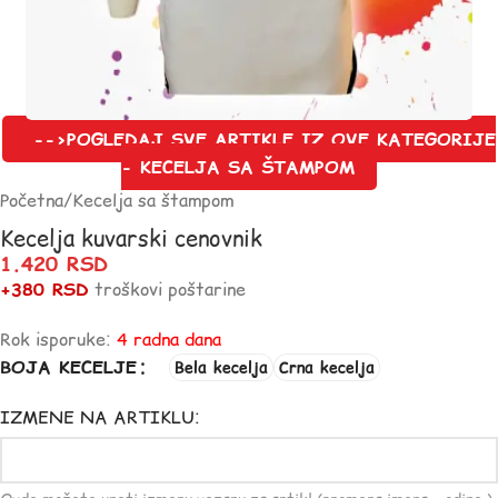
-->POGLEDAJ SVE ARTIKLE IZ OVE KATEGORIJE
- KECELJA SA ŠTAMPOM
Početna
/
Kecelja sa štampom
Kecelja kuvarski cenovnik
1.420
RSD
+380 RSD
troškovi poštarine
Rok isporuke:
4 radna dana
BOJA KECELJE
Bela kecelja
Crna kecelja
IZMENE NA ARTIKLU: