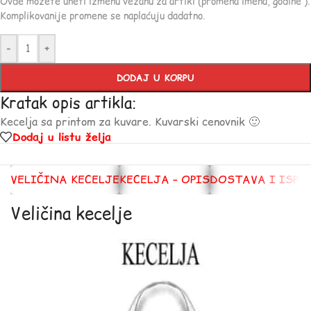
Ovde možete uneti izmenu vezanu za artikl (promena imena, godine ).
Komplikovanije promene se naplaćuju dadatno.
-
+
DODAJ U KORPU
Kratak opis artikla:
Kecelja sa printom za kuvare. Kuvarski cenovnik 🙂
Dodaj u listu želja
VELIČINA KECELJE
KECELJA – OPIS
DOSTAVA I ISPO
Veličina kecelje