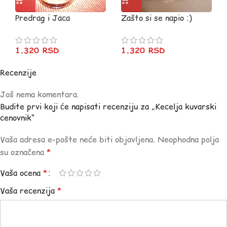
Predrag i Jaca
Zašto si se napio :)
Krigla
1.320
RSD
1.320
RSD
Recenzije
Još nema komentara.
Budite prvi koji će napisati recenziju za „Kecelja kuvarski
cenovnik“
Vaša adresa e-pošte neće biti objavljena.
Neophodna polja
su označena
*
Vaša ocena
*
Vaša recenzija
*