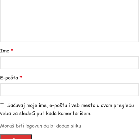
Ime
*
E-pošta
*
Sačuvaj moje ime, e-poštu i veb mesto u ovom pregledu
veba za sledeći put kada komentarišem.
Moraš biti logovan da bi dodao sliku