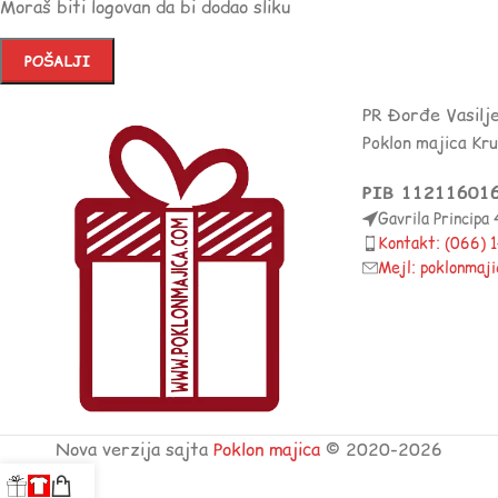
Moraš biti logovan da bi dodao sliku
PR Đorđe Vasilj
Poklon majica Kr
PIB 11211601
Gavrila Principa
Kontakt: (066)
Mejl: poklonmaj
Nova verzija sajta
Poklon majica
© 2020-2026