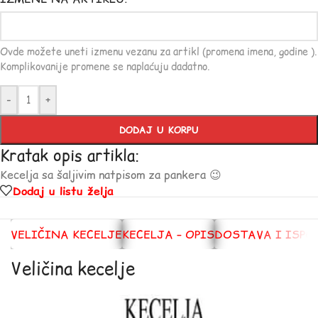
Ovde možete uneti izmenu vezanu za artikl (promena imena, godine ).
Komplikovanije promene se naplaćuju dadatno.
-
+
DODAJ U KORPU
Kratak opis artikla:
Kecelja sa šaljivim natpisom za pankera 😉
Dodaj u listu želja
VELIČINA KECELJE
KECELJA – OPIS
DOSTAVA I ISPO
Veličina kecelje