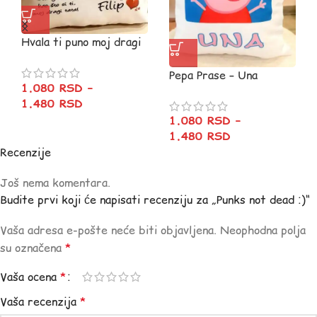
Hvala ti puno moj dragi
tata :)
Pepa Prase – Una
1.080
RSD
–
1.480
RSD
1.080
RSD
–
1.480
RSD
Recenzije
Još nema komentara.
Budite prvi koji će napisati recenziju za „Punks not dead :)“
Vaša adresa e-pošte neće biti objavljena.
Neophodna polja
su označena
*
Vaša ocena
*
Vaša recenzija
*