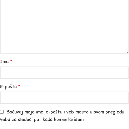
Ime
*
E-pošta
*
Sačuvaj moje ime, e-poštu i veb mesto u ovom pregledu
veba za sledeći put kada komentarišem.