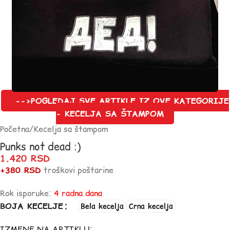
-->POGLEDAJ SVE ARTIKLE IZ OVE KATEGORIJE
- KECELJA SA ŠTAMPOM
Početna
/
Kecelja sa štampom
Punks not dead :)
1.420
RSD
+380 RSD
troškovi poštarine
Rok isporuke:
4 radna dana
BOJA KECELJE
Bela kecelja
Crna kecelja
IZMENE NA ARTIKLU: