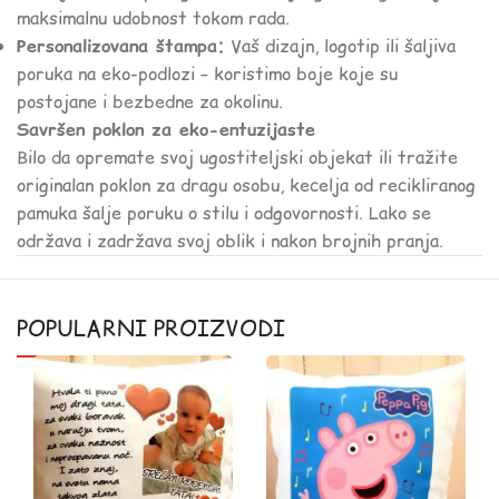
maksimalnu udobnost tokom rada.
Personalizovana štampa:
Vaš dizajn, logotip ili šaljiva
poruka na eko-podlozi – koristimo boje koje su
postojane i bezbedne za okolinu.
Savršen poklon za eko-entuzijaste
Bilo da opremate svoj ugostiteljski objekat ili tražite
originalan poklon za dragu osobu, kecelja od recikliranog
pamuka šalje poruku o stilu i odgovornosti. Lako se
održava i zadržava svoj oblik i nakon brojnih pranja.
POPULARNI PROIZVODI