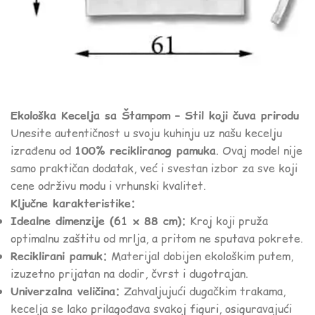
Ekološka Kecelja sa Štampom – Stil koji čuva prirodu
Unesite autentičnost u svoju kuhinju uz našu kecelju
izrađenu od
100% recikliranog pamuka
. Ovaj model nije
samo praktičan dodatak, već i svestan izbor za sve koji
cene održivu modu i vrhunski kvalitet.
Ključne karakteristike:
Idealne dimenzije (61 x 88 cm):
Kroj koji pruža
optimalnu zaštitu od mrlja, a pritom ne sputava pokrete.
Reciklirani pamuk:
Materijal dobijen ekološkim putem,
izuzetno prijatan na dodir, čvrst i dugotrajan.
Univerzalna veličina:
Zahvaljujući dugačkim trakama,
kecelja se lako prilagođava svakoj figuri, osiguravajući