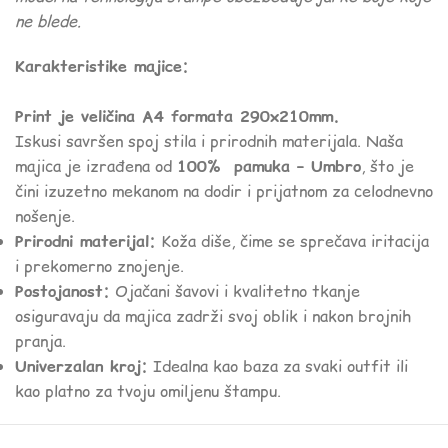
ne blede.
Karakteristike majice:
Print je veličina A4 formata 290x210mm.
Iskusi savršen spoj stila i prirodnih materijala. Naša
majica je izrađena od
100% pamuka – Umbro
, što je
čini izuzetno mekanom na dodir i prijatnom za celodnevno
nošenje.
Prirodni materijal:
Koža diše, čime se sprečava iritacija
i prekomerno znojenje.
Postojanost:
Ojačani šavovi i kvalitetno tkanje
osiguravaju da majica zadrži svoj oblik i nakon brojnih
pranja.
Univerzalan kroj:
Idealna kao baza za svaki outfit ili
kao platno za tvoju omiljenu štampu.