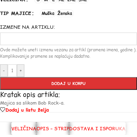
TIP MAJICE
Muška
Ženska
IZMENE NA ARTIKLU:
Ovde možete uneti izmenu vezanu za artikl (promena imena, godine ).
Komplikovanije promene se naplaćuju dadatno.
-
+
DODAJ U KORPU
Kratak opis artikla:
Majica sa slikom Bob Rock-a.
Dodaj u listu želja
VELIČINA
OPIS – STRIP
DOSTAVA I ISPORUKA