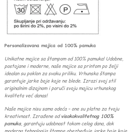
Personalizovana majica od 100% pamuka
Unikatne majice sa štampom od 100% pamuka! Udobne,
postojane i moderne, naše majice sa printom po želji
idealan su poklon za svaku priliku. Vrhunska štampa
garantuje jarke boje koje ne blede. Izrazi svoj stil
originalnim dizajnom i poruči svoju majicu vrhunskog
kvaliteta već danas!
Naše majice nisu samo odeća – one su platno za tvoju
kreativnost. Izrađene od
visokokvalitetnog 100%
pamuka
, garantuju udobnost tokom celog dana, dok
moderna tehnologija štampe obezbeđuje jarke boje koje