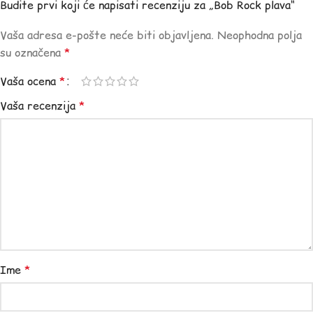
Budite prvi koji će napisati recenziju za „Bob Rock plava“
Vaša adresa e-pošte neće biti objavljena.
Neophodna polja
su označena
*
Vaša ocena
*
Vaša recenzija
*
Ime
*