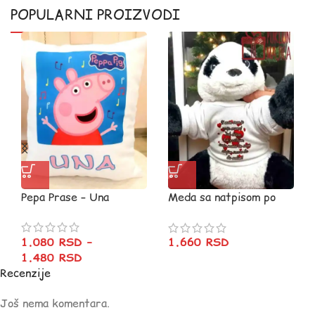
POPULARNI PROIZVODI
Pepa Prase – Una
Meda sa natpisom po
želji
1.080
RSD
–
1.660
RSD
1.480
RSD
Recenzije
Još nema komentara.