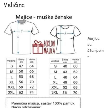
Veličina
Majica
sa
štampom
–