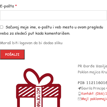
E-pošta
*
Sačuvaj moje ime, e-poštu i veb mesto u ovom pregledu
veba za sledeći put kada komentarišem.
Moraš biti logovan da bi dodao sliku
PR Đorđe Vasilj
Poklon majica Kr
PIB 11211601
Gavrila Principa
Kontakt: (066)
Mejl: poklonmaj