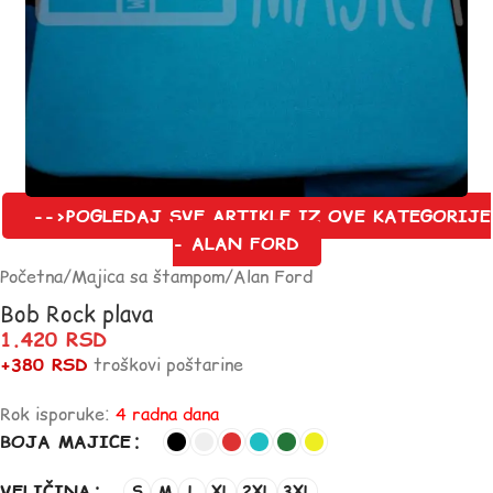
-->POGLEDAJ SVE ARTIKLE IZ OVE KATEGORIJE
- ALAN FORD
Početna
/
Majica sa štampom
/
Alan Ford
Bob Rock plava
1.420
RSD
+380 RSD
troškovi poštarine
Rok isporuke:
4 radna dana
BOJA MAJICE
VELIČINA
S
M
L
XL
2XL
3XL