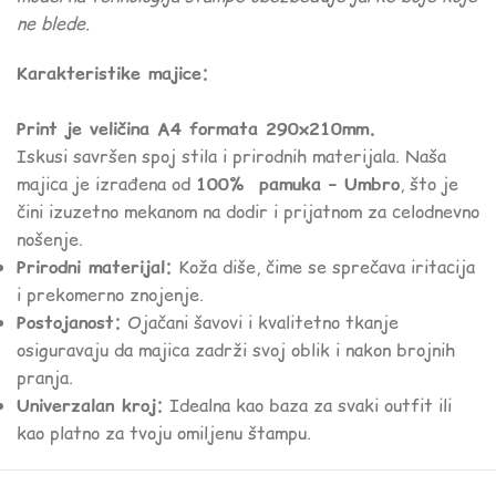
ne blede.
Karakteristike majice:
Print je veličina A4 formata 290x210mm.
Iskusi savršen spoj stila i prirodnih materijala. Naša
majica je izrađena od
100% pamuka – Umbro
, što je
čini izuzetno mekanom na dodir i prijatnom za celodnevno
nošenje.
Prirodni materijal:
Koža diše, čime se sprečava iritacija
i prekomerno znojenje.
Postojanost:
Ojačani šavovi i kvalitetno tkanje
osiguravaju da majica zadrži svoj oblik i nakon brojnih
pranja.
Univerzalan kroj:
Idealna kao baza za svaki outfit ili
kao platno za tvoju omiljenu štampu.