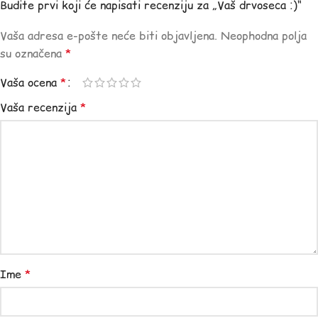
Budite prvi koji će napisati recenziju za „Vaš drvoseca :)“
Vaša adresa e-pošte neće biti objavljena.
Neophodna polja
su označena
*
Vaša ocena
*
Vaša recenzija
*
Ime
*