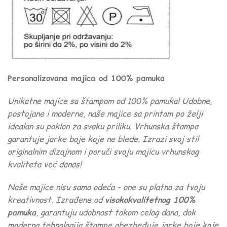
Personalizovana majica od 100% pamuka
Unikatne majice sa štampom od 100% pamuka! Udobne,
postojane i moderne, naše majice sa printom po želji
idealan su poklon za svaku priliku. Vrhunska štampa
garantuje jarke boje koje ne blede. Izrazi svoj stil
originalnim dizajnom i poruči svoju majicu vrhunskog
kvaliteta već danas!
Naše majice nisu samo odeća – one su platno za tvoju
kreativnost. Izrađene od
visokokvalitetnog 100%
pamuka
, garantuju udobnost tokom celog dana, dok
moderna tehnologija štampe obezbeđuje jarke boje koje