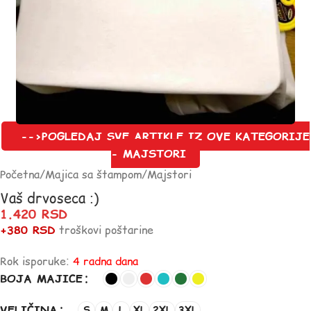
-->POGLEDAJ SVE ARTIKLE IZ OVE KATEGORIJE
- MAJSTORI
Početna
/
Majica sa štampom
/
Majstori
Vaš drvoseca :)
1.420
RSD
+380 RSD
troškovi poštarine
Rok isporuke:
4 radna dana
BOJA MAJICE
VELIČINA
S
M
L
XL
2XL
3XL