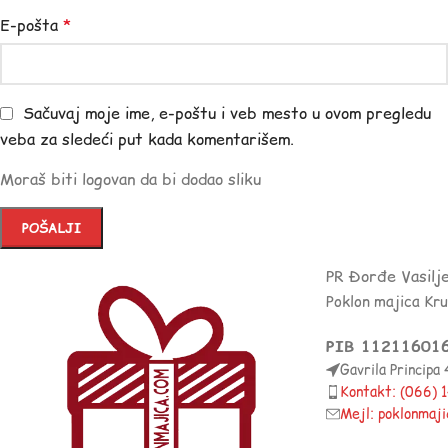
E-pošta
*
Sačuvaj moje ime, e-poštu i veb mesto u ovom pregledu
veba za sledeći put kada komentarišem.
Moraš biti logovan da bi dodao sliku
PR Đorđe Vasilj
Poklon majica Kr
PIB 11211601
Gavrila Principa
Kontakt: (066)
Mejl: poklonmaj