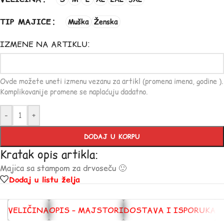
TIP MAJICE
Muška
Ženska
IZMENE NA ARTIKLU:
Ovde možete uneti izmenu vezanu za artikl (promena imena, godine ).
Komplikovanije promene se naplaćuju dadatno.
-
+
DODAJ U KORPU
Kratak opis artikla:
Majica sa stampom za drvoseču 🙂
Dodaj u listu želja
VELIČINA
OPIS – MAJSTORI
DOSTAVA I ISPORUKA