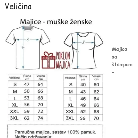
Veličina
Majica
sa
štampom
–