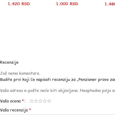
1.420
RSD
1.000
RSD
1.4
Recenzije
Još nema komentara.
Budite prvi koji će napisati recenziju za „Penzioner pravo z
Vaša adresa e-pošte neće biti objavljena.
Neophodna polja 
Vaša ocena
*
Vaša recenzija
*