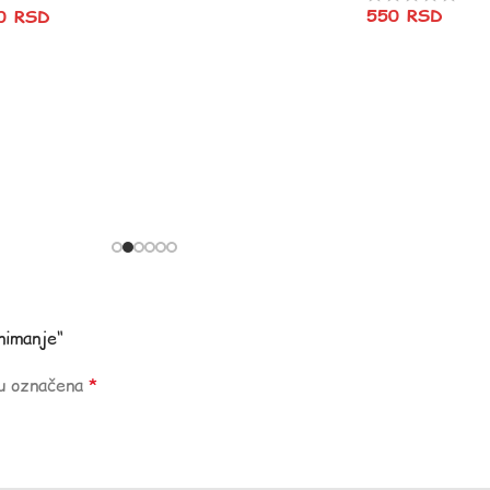
550
RSD
80
RSD
animanje“
su označena
*