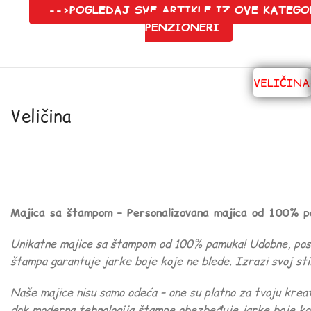
-->POGLEDAJ SVE ARTIKLE IZ OVE KATEGO
PENZIONERI
VELIČINA
Veličina
Majica sa štampom – Personalizovana majica od 100% 
Unikatne majice sa štampom od 100% pamuka! Udobne, postoj
štampa garantuje jarke boje koje ne blede. Izrazi svoj stil
Naše majice nisu samo odeća – one su platno za tvoju kre
dok moderna tehnologija štampe obezbeđuje jarke boje koj