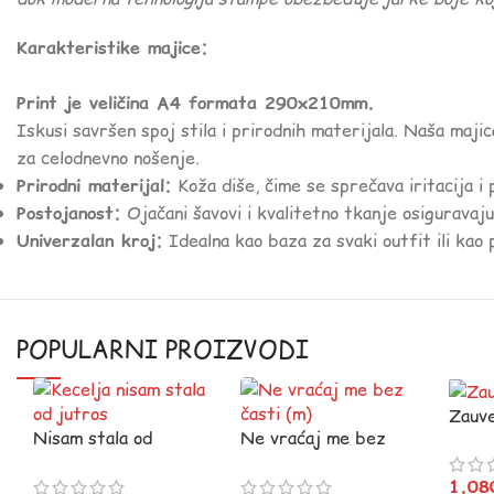
Karakteristike majice:
Print je veličina A4 formata 290x210mm.
Iskusi savršen spoj stila i prirodnih materijala. Naša maji
za celodnevno nošenje.
Prirodni materijal:
Koža diše, čime se sprečava iritacija i
Postojanost:
Ojačani šavovi i kvalitetno tkanje osiguravaju
Univerzalan kroj:
Idealna kao baza za svaki outfit ili kao 
POPULARNI PROIZVODI
Zauve
Nisam stala od
Ne vraćaj me bez
jutros :)
časti (m)
1.0