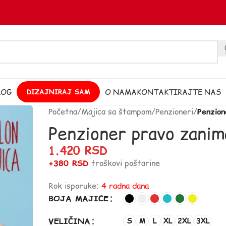
LOG
O NAMA
KONTAKTIRAJTE NAS
DIZAJNIRAJ SAM
Početna
/
Majica sa štampom
/
Penzioneri
/
Penzion
Penzioner pravo zanim
1.420
RSD
+380 RSD
troškovi poštarine
Rok isporuke:
4 radna dana
BOJA MAJICE
VELIČINA
S
M
L
XL
2XL
3XL