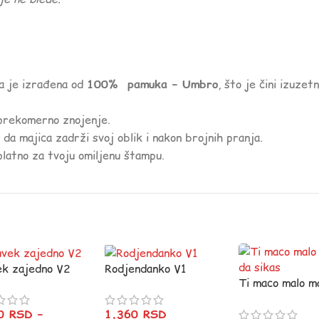
ca je izrađena od
100% pamuka – Umbro
, što je čini izuze
 prekomerno znojenje.
 da majica zadrži svoj oblik i nakon brojnih pranja.
platno za tvoju omiljenu štampu.
k zajedno V2
Rodjendanko V1
Ti maco malo m
da sikas
80
RSD
–
1.360
RSD