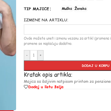
TIP MAJICE
Muška
Ženska
IZMENE NA ARTIKLU:
Ovde možete uneti izmenu vezanu za artikl (promena i
promene se naplaćuju dadatno.
-
+
DODAJ U KORPU
Kratak opis artikla:
Majica sa šaljivim natpisom printom za penzione
Dodaj u listu želja