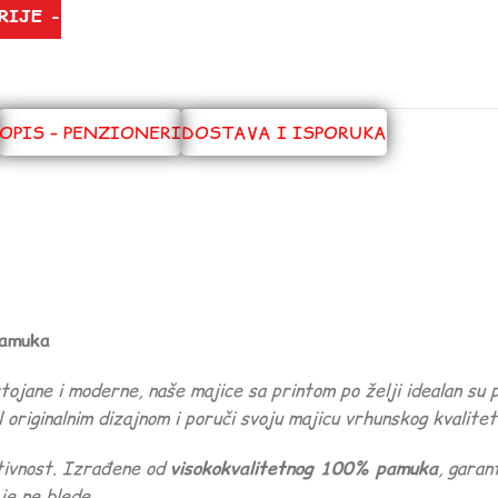
RIJE -
OPIS – PENZIONERI
DOSTAVA I ISPORUKA
pamuka
ane i moderne, naše majice sa printom po želji idealan su p
 originalnim dizajnom i poruči svoju majicu vrhunskog kvalitet
ativnost. Izrađene od
visokokvalitetnog 100% pamuka
, garan
e ne blede.