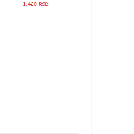
1.420
RSD
Kum nije dugme –
crna
1.420
RSD