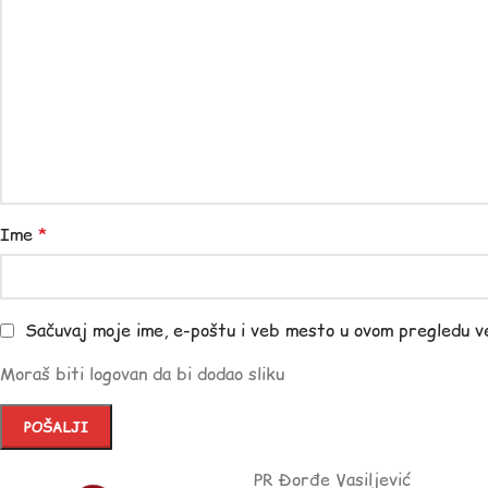
Ime
*
Sačuvaj moje ime, e-poštu i veb mesto u ovom pregledu v
Moraš biti logovan da bi dodao sliku
PR Đorđe Vasiljević