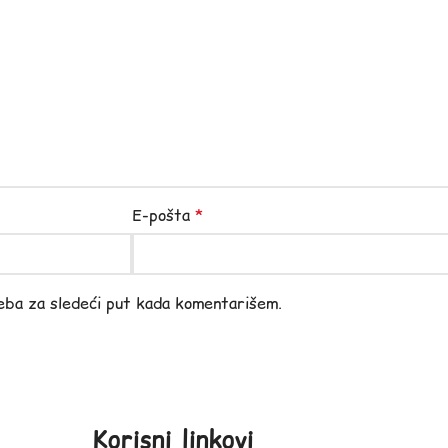
E-pošta
*
eba za sledeći put kada komentarišem.
Korisni linkovi