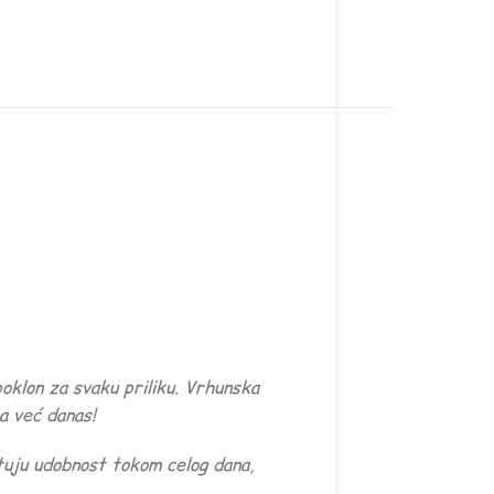
oklon za svaku priliku. Vrhunska
a već danas!
tuju udobnost tokom celog dana,