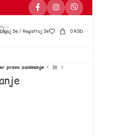
Loguj Se / Registruj Se
0
RSD
er pravo zanimanje
anje