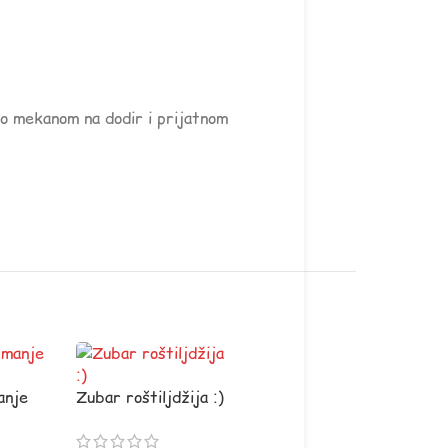
tno mekanom na dodir i prijatnom
anje
Zubar roštiljdžija :)