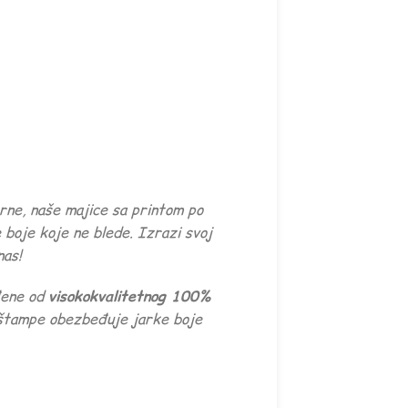
ne, naše majice sa printom po
 boje koje ne blede. Izrazi svoj
nas!
đene od
visokokvalitetnog 100%
 štampe obezbeđuje jarke boje