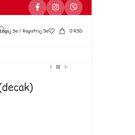
Loguj Se / Registruj Se
0
RSD
(decak)