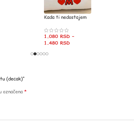
Kada ti nedostajem
1.080
RSD
–
1.480
RSD
etu (decak)“
su označena
*