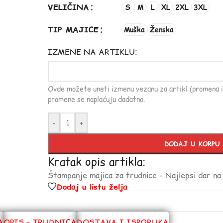
VELIČINA
S
M
L
XL
2XL
3XL
TIP MAJICE
Muška
Ženska
IZMENE NA ARTIKLU:
Ovde možete uneti izmenu vezanu za artikl (promena i
promene se naplaćuju dadatno.
-
+
DODAJ U KORPU
Kratak opis artikla:
Štampanje majica za trudnice – Najlepsi dar na
Dodaj u listu želja
A
OPIS – TRUDNICA
DOSTAVA I ISPORUKA