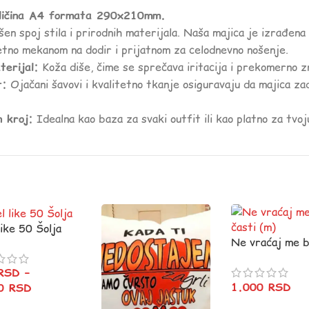
eličina A4 formata 290x210mm.
šen spoj stila i prirodnih materijala. Naša majica je izrađen
zetno mekanom na dodir i prijatnom za celodnevno nošenje.
terijal:
Koža diše, čime se sprečava iritacija i prekomerno z
t:
Ojačani šavovi i kvalitetno tkanje osiguravaju da majica zad
n kroj:
Idealna kao baza za svaki outfit ili kao platno za tvo
like 50 Šolja
Ne vraćaj me 
časti (m)
RSD
–
1.000
RSD
00
RSD