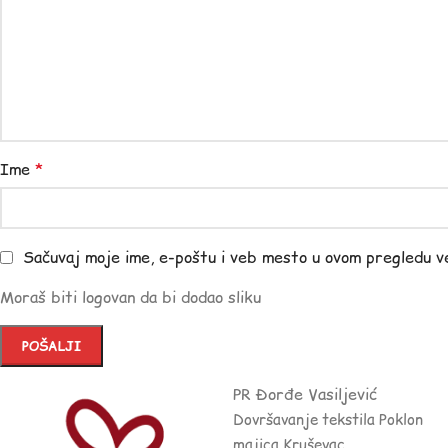
Ime
*
Sačuvaj moje ime, e-poštu i veb mesto u ovom pregledu v
Moraš biti logovan da bi dodao sliku
PR Đorđe Vasiljević
Dovršavanje tekstila Poklon
majica Kruševac