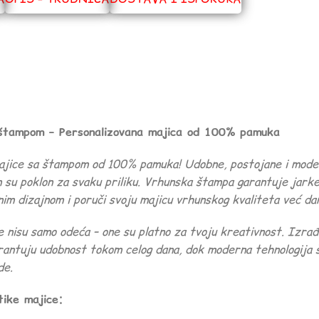
štampom – Personalizovana majica od 100% pamuka
ajice sa štampom od 100% pamuka! Udobne, postojane i moder
an su poklon za svaku priliku. Vrhunska štampa garantuje jarke
alnim dizajnom i poruči svoju majicu vrhunskog kvaliteta već da
 nisu samo odeća – one su platno za tvoju kreativnost. Izra
arantuju udobnost tokom celog dana, dok moderna tehnologija
de.
tike majice: