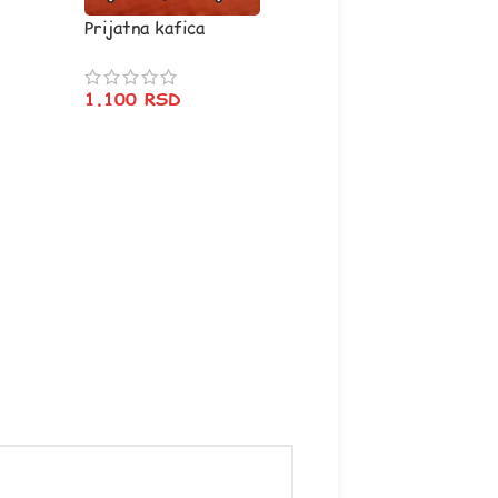
Prijatna kafica
Ovolika je bila
(zelena)
1.100
RSD
1.420
RSD