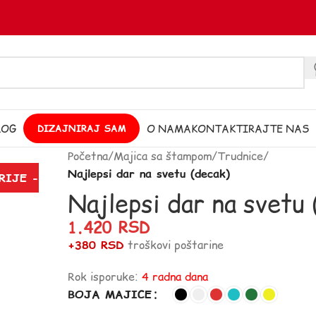
LOG
O NAMA
KONTAKTIRAJTE NAS
DIZAJNIRAJ SAM
Početna
/
Majica sa štampom
/
Trudnice
/
Najlepsi dar na svetu (decak)
RIJE -
Najlepsi dar na svetu 
1.420
RSD
+380 RSD
troškovi poštarine
Rok isporuke:
4 radna dana
BOJA MAJICE