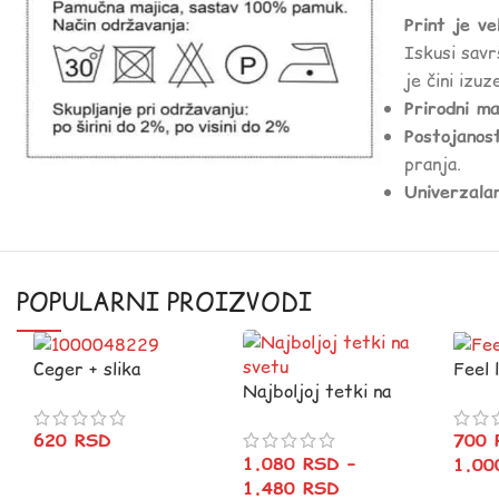
Print je v
Iskusi savr
je čini izu
Prirodni ma
Postojanos
pranja.
Univerzala
POPULARNI PROIZVODI
Ceger + slika
Feel 
Najboljoj tetki na
ljubimca
svetu
700
620
RSD
1.080
RSD
–
1.0
1.480
RSD