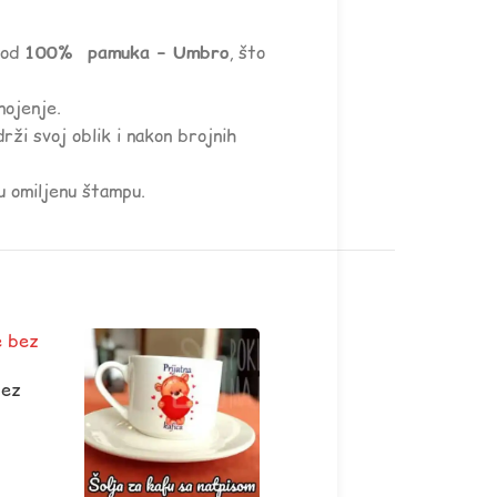
a od
100% pamuka – Umbro
, što
nojenje.
rži svoj oblik i nakon brojnih
ju omiljenu štampu.
bez