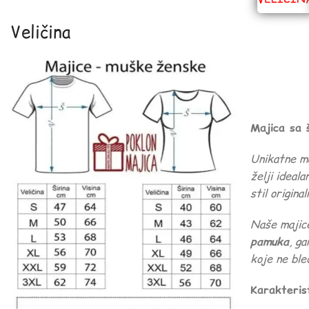
Veličina
Majica sa 
Unikatne m
želji ideal
stil origin
Naše majice
pamuka
, g
koje ne ble
Karakteris