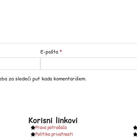
E-pošta
*
eba za sledeći put kada komentarišem.
Korisni linkovi
Prava potrošača
Politika privatnosti