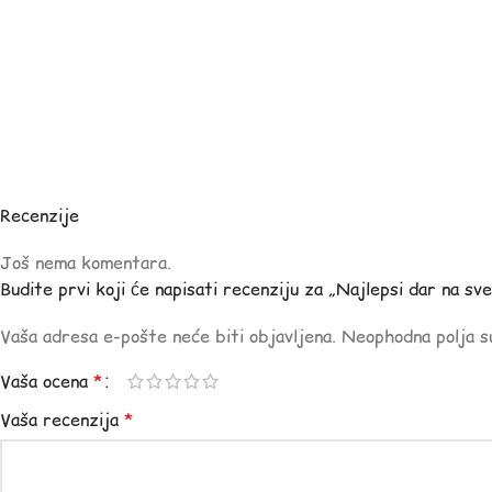
Recenzije
Još nema komentara.
Budite prvi koji će napisati recenziju za „Najlepsi dar na sv
Vaša adresa e-pošte neće biti objavljena.
Neophodna polja 
Vaša ocena
*
Vaša recenzija
*