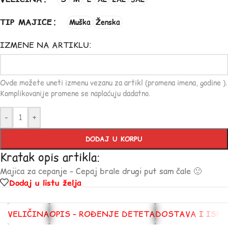
TIP MAJICE
Muška
Ženska
IZMENE NA ARTIKLU:
Ovde možete uneti izmenu vezanu za artikl (promena imena, godine ).
Komplikovanije promene se naplaćuju dadatno.
-
+
DODAJ U KORPU
Kratak opis artikla:
Majica za cepanje – Cepaj brale drugi put sam čale 🙂
Dodaj u listu želja
VELIČINA
OPIS – ROĐENJE DETETA
DOSTAVA I ISP