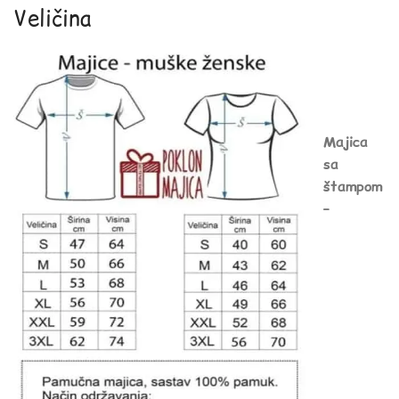
Veličina
Majica
sa
štampom
–