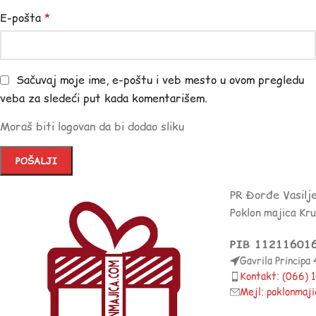
E-pošta
*
Sačuvaj moje ime, e-poštu i veb mesto u ovom pregledu
veba za sledeći put kada komentarišem.
Moraš biti logovan da bi dodao sliku
PR Đorđe Vasilj
Poklon majica Kr
PIB 11211601
Gavrila Principa
Kontakt: (066)
Mejl: poklonmaj