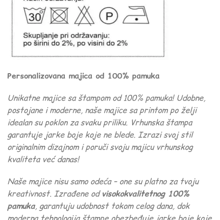
Personalizovana majica od 100% pamuka
Unikatne majice sa štampom od 100% pamuka! Udobne,
postojane i moderne, naše majice sa printom po želji
idealan su poklon za svaku priliku. Vrhunska štampa
garantuje jarke boje koje ne blede. Izrazi svoj stil
originalnim dizajnom i poruči svoju majicu vrhunskog
kvaliteta već danas!
Naše majice nisu samo odeća – one su platno za tvoju
kreativnost. Izrađene od
visokokvalitetnog 100%
pamuka
, garantuju udobnost tokom celog dana, dok
moderna tehnologija štampe obezbeđuje jarke boje koje