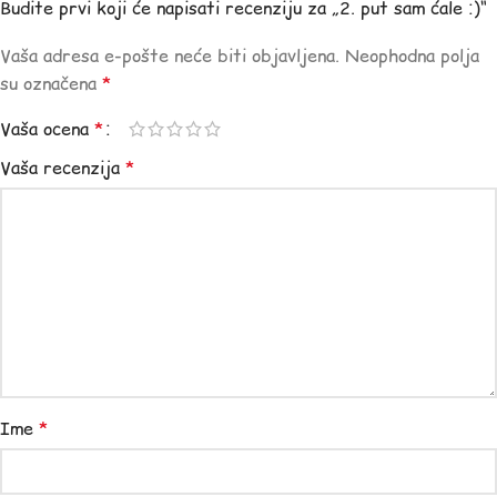
Budite prvi koji će napisati recenziju za „2. put sam ćale :)“
Vaša adresa e-pošte neće biti objavljena.
Neophodna polja
su označena
*
Vaša ocena
*
Vaša recenzija
*
Ime
*