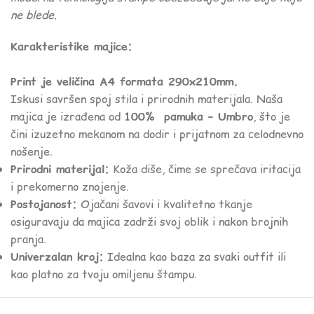
ne blede.
Karakteristike majice:
Print je veličina A4 formata 290x210mm.
Iskusi savršen spoj stila i prirodnih materijala. Naša
majica je izrađena od
100% pamuka – Umbro
, što je
čini izuzetno mekanom na dodir i prijatnom za celodnevno
nošenje.
Prirodni materijal:
Koža diše, čime se sprečava iritacija
i prekomerno znojenje.
Postojanost:
Ojačani šavovi i kvalitetno tkanje
osiguravaju da majica zadrži svoj oblik i nakon brojnih
pranja.
Univerzalan kroj:
Idealna kao baza za svaki outfit ili
kao platno za tvoju omiljenu štampu.