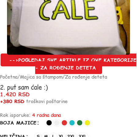
-->POGLEDAJ SVE ARTIKLE IZ OVE KATEGORIJE
- ZA ROĐENJE DETETA
Početna
/
Majica sa štampom
/
Za rođenje deteta
2. put sam ćale :)
1.420
RSD
+380 RSD
troškovi poštarine
Rok isporuke:
4 radna dana
BOJA MAJICE
VELIČINA
S
M
L
XL
2XL
3XL