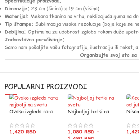
Specifikacije proizvoda:
Dimenzije:
23 cm (širina) x 19 cm (visina).
Materijal:
Mekana tkanina na vrhu, neklizajuća guma na dn
Tip štampe:
Sublimacija visoke rezolucije (boje koje se ne
Debljina:
Optimalna za udobnost zgloba tokom duže upotr
Jednostavno poručivanje:
Samo nam pošaljite vašu fotografiju, ilustraciju ili tekst, 
Organizujte svoj sto sa 
POPULARNI PROIZVODI
Ovako izgleda tata
Najboljoj tetki na
Nisam
najbolji na svetu
svetu
jutros
1.420
RSD
1.080
RSD
–
1.4
1.480
RSD