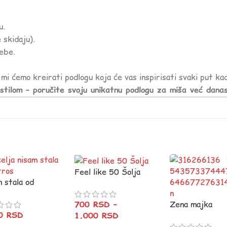
u.
 skidaju).
ebe.
a mi ćemo kreirati podlogu koja će vas inspirisati svaki put k
stilom – poručite svoju unikatnu podlogu za miša već danas
Feel like 50 Šolja
 stala od
 :)
700
RSD
–
Zena majka
20
RSD
1.000
RSD
kraljica….