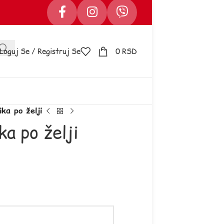
Loguj Se / Registruj Se
0
RSD
ka po želji
ka po želji