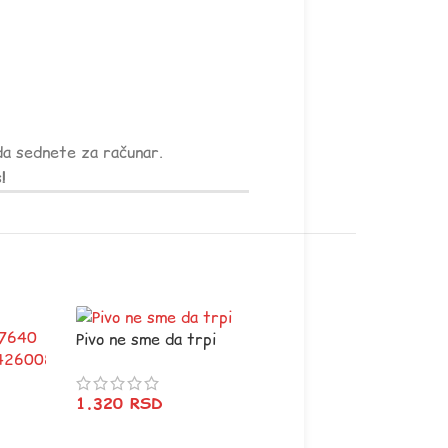
ada sednete za računar.
!
Pivo ne sme da trpi
1.320
RSD