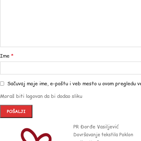
Ime
*
Sačuvaj moje ime, e-poštu i veb mesto u ovom pregledu v
Moraš biti logovan da bi dodao sliku
PR Đorđe Vasiljević
Dovršavanje tekstila Poklon