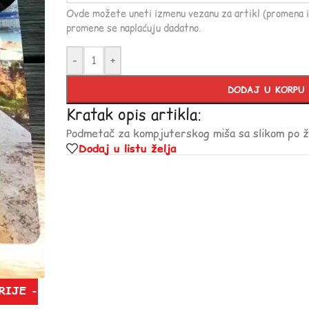
Ovde možete uneti izmenu vezanu za artikl (promena i
promene se naplaćuju dadatno.
-
+
DODAJ U KORPU
Kratak opis artikla:
Podmetač za kompjuterskog miša sa slikom po že
Dodaj u listu želja
RIJE -