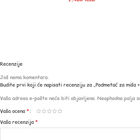
Recenzije
Još nema komentara.
Budite prvi koji će napisati recenziju za „Podmetać za miša + 
Vaša adresa e-pošte neće biti objavljena.
Neophodna polja 
Vaša ocena
*
Vaša recenzija
*