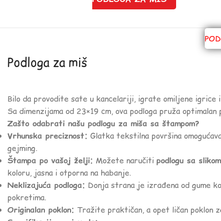
POD
Podloga za miš
Bilo da provodite sate u kancelariji, igrate omiljene igrice 
Sa dimenzijama od 23×19 cm, ova podloga pruža optimalan pro
Zašto odabrati našu podlogu za miša sa štampom?
Vrhunska preciznost:
Glatka tekstilna površina omogućava g
gejming.
Štampa po vašoj želji:
Možete naručiti
podlogu sa slikom
koloru, jasna i otporna na habanje.
Neklizajuća podloga:
Donja strana je izrađena od gume koja
pokretima.
Originalan poklon:
Tražite praktičan, a opet ličan poklon z