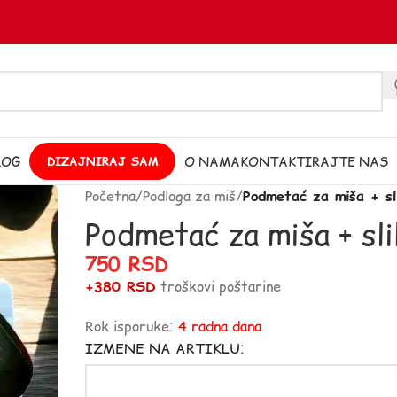
LOG
O NAMA
KONTAKTIRAJTE NAS
DIZAJNIRAJ SAM
Početna
/
Podloga za miš
/
Podmetać za miša + sli
Podmetać za miša + sli
750
RSD
+380 RSD
troškovi poštarine
Rok isporuke:
4 radna dana
IZMENE NA ARTIKLU: