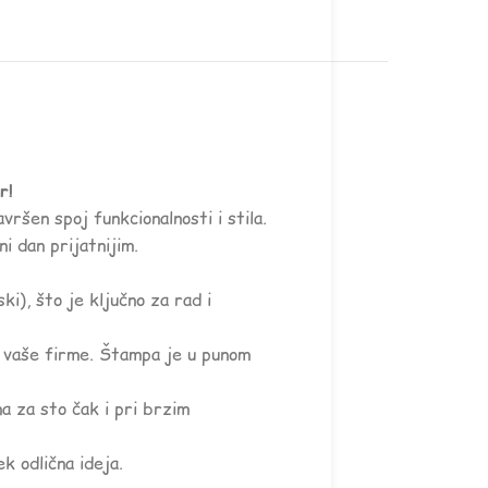
r!
vršen spoj funkcionalnosti i stila.
i dan prijatnijim.
i), što je ključno za rad i
m vaše firme. Štampa je u punom
a za sto čak i pri brzim
k odlična ideja.