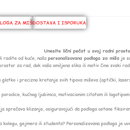
LOGA ZA MIŠ
DOSTAVA I ISPORUKA
Unesite lični pečat u svoj radni prosto
ili radite od kuće, naša
personalizovana podloga za miša
je sa
stor za rad, dok vaša omiljena slika ili motiv čine svaki radn
latko i precizno kretanje svih tipova miševa (optički, lasersk
porodice, kućnog ljubimca, motivacionim citatom ili logotipo
 sprečava klizanje, osiguravajući da podloga ostane fiksiran
a kolegu, gejmera ili studenta? Personalizovana podloga je uve