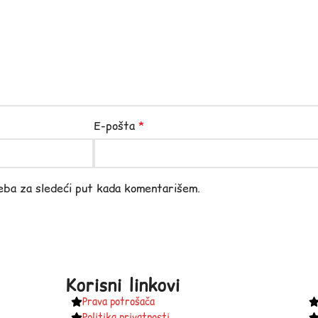
E-pošta
*
eba za sledeći put kada komentarišem.
Korisni linkovi
Prava potrošača
Politika privatnosti