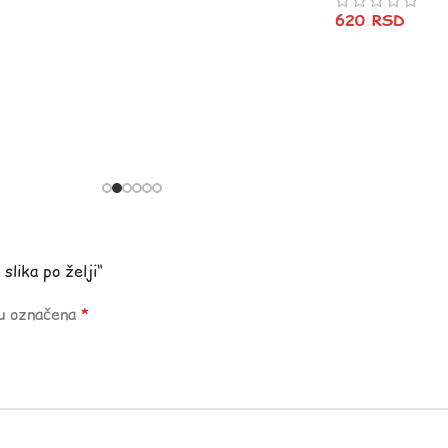
620
RSD
slika po želji“
su označena
*