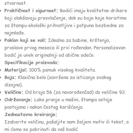
stvarnost.
Praktičnost i sigurnost:
Bodići imaju kvalitetne drikere
koji olakšavaju presvlačenje, dok su boje koje koristimo
za štampu ekološki prihvatljive i potpuno bezbedne za
najmlađe.
Poklon koji se voli:
Idealno za babine, krštenja,
proslave prvog meseca ili prvi rođendan. Personalizovan
bodić je uvek originalniji od obične odeće.
Specifikacije proizvoda:
Materijal:
100% pamuk visokog kvaliteta.
Boja:
Klasična bela (savršena za isticanje svakog
dizajna).
Veličine:
Od broja 56 (za novorođenčad) do veličine 92.
Održavanje:
Lako pranje u mašini, štampa ostaje
postojana i nakon čestog korišćenja.
Jednostavno kreiranje:
Izaberite veličinu, pošaljite nam željeni motiv ili tekst, a
mi ćemo se pobrinuti da vaš bodić