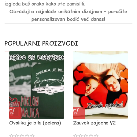
izgleda baš onako kako ste zamislili.
Obradujte najmlađe unikatnim dizajnom – poručite
personalizovan bodić već danas!
POPULARNI PROIZVODI
Ovolika je bila (zelena)
Zauvek zajedno V2