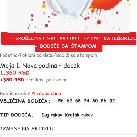
-->POGLEDAJ SVE ARTIKLE IZ OVE KATEGORIJE
- BODIĆI SA ŠTAMPOM
Početna
/
Pokloni za decu
/
Bodići sa štampom
Moja 1. Nova godina – decak
1.360
RSD
+380 RSD
troškovi poštarine
Rok isporuke:
4 radna dana
VELIČINA BODIĆA
56
62
68
74
80
86
92
TIP BODIĆA
Dug rukav
Kratak rukav
IZMENE NA ARTIKLU: