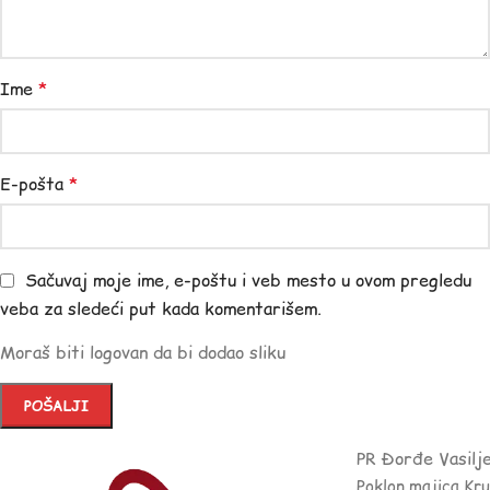
Ime
*
E-pošta
*
Sačuvaj moje ime, e-poštu i veb mesto u ovom pregledu
veba za sledeći put kada komentarišem.
Moraš biti logovan da bi dodao sliku
PR Đorđe Vasilj
Poklon majica Kr