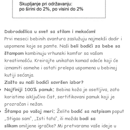
Dobrodošlica u svet sa stilom i mekoćom!
Prvi meseci bebinih avantura zaslužuju najmekši dodir i
uspomene koje se pamte. Naši
beli bodići za bebe sa
štampom
kombinuju vrhunski komfor sa vašom
kreativnošću. Kreirajte unikatan komad odeće koji će
izmamiti osmehe i ostati prelepa uspomena u bebinoj
kutiji sećanja.
Zašto su naši bodići savršen izbor?
Najfiniji 100% pamuk:
Bebina koža je osetljiva, zato
koristimo isključivo čist, sertifikovani pamuk koji je
prozračan i nežan.
Štampa po vašoj meri:
Želite
bodić sa natpisom
poput
„Stigao sam“, „Isti tata“, ili možda
bodi sa
slikom
omiljene igračke? Mi pretvaramo vaše ideje u