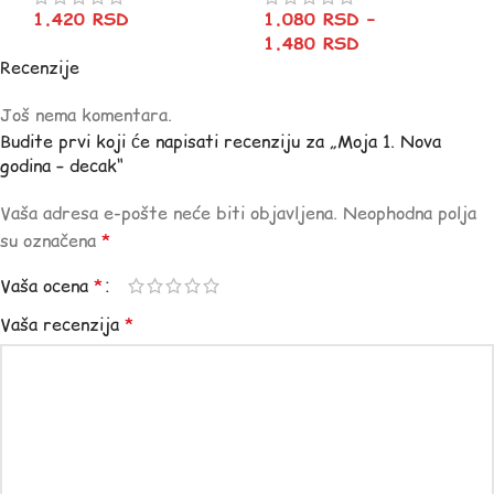
1.420
RSD
1.080
RSD
–
1.480
RSD
Recenzije
Još nema komentara.
Budite prvi koji će napisati recenziju za „Moja 1. Nova
godina – decak“
Vaša adresa e-pošte neće biti objavljena.
Neophodna polja
su označena
*
Vaša ocena
*
Vaša recenzija
*