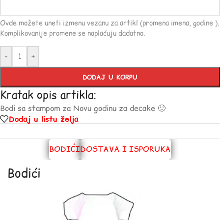
Ovde možete uneti izmenu vezanu za artikl (promena imena, godine ).
Komplikovanije promene se naplaćuju dadatno.
-
+
DODAJ U KORPU
Kratak opis artikla:
Bodi sa stampom za Novu godinu za decake 🙂
Dodaj u listu želja
BODIĆI
DOSTAVA I ISPORUKA
Bodići