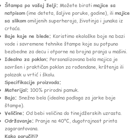
Štampa po vašoj želji:
Možete birati
majice sa
natpisom
(ime deteta, šaljive poruke, godine), ili
majice
sa slikom
omiljenih superheroja, životinja i junaka iz
crtaća.
Boje koje ne blede:
Koristimo ekološke boje na bazi
vode i savremene tehnike štampe koje su potpuno
bezbedne za decu i otporne na brojna pranja u mašini.
Idealno za poklon:
Personalizovana bela majica je
savršen i praktičan poklon za rođendane, krštenja ili
polazak u vrtić i školu.
Specifikacije proizvoda:
Materijal:
100% prirodni pamuk.
Boja:
Snežno bela (idealna podloga za jarke boje
štampe).
Veličine:
Od bebi veličina do tinejdžerskih uzrasta.
Održavanje:
Pranje na 40°C, dugotrajnost printa
zagarantovana.
Kako poručiti?