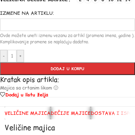
IZMENE NA ARTIKLU:
Ovde možete uneti izmenu vezanu za artikl (promena imena, godine ).
Komplikovanije promene se naplaćuju dadatno.
-
+
DODAJ U KORPU
Kratak opis artikla:
Majica sa crtanim likom 🙂
Dodaj u listu želja
VELIČINE MAJICA
DEČIJE MAJICE
DOSTAVA I ISPO
Veličine majica