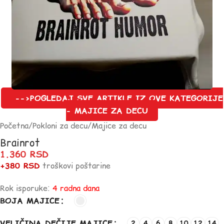
-->POGLEDAJ SVE ARTIKLE IZ OVE KATEGORIJE
- MAJICE ZA DECU
Početna
/
Pokloni za decu
/
Majice za decu
Brainrot
1.360
RSD
+380 RSD
troškovi poštarine
Rok isporuke:
4 radna dana
BOJA MAJICE
VELIČINA DEČIJE MAJICE
2
4
6
8
10
12
14