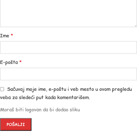
Ime
*
E-pošta
*
Sačuvaj moje ime, e-poštu i veb mesto u ovom pregledu
veba za sledeći put kada komentarišem.
Moraš biti logovan da bi dodao sliku