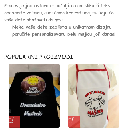
Proces je jednostavan – pošaljite nam sliku ili tekst,
odaberite veličinu, a mi ćemo kreirati majicu koju će
vaše dete obožavati da nosi!
Neka vaše dete zablista u unikatnom dizajnu –
poručite personalizovanu belu majicu još danas!
POPULARNI PROIZVODI