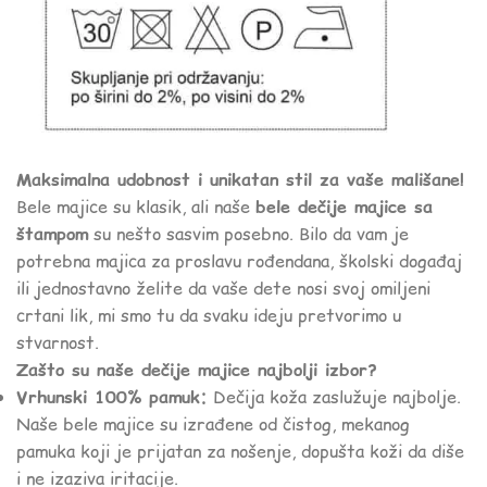
Maksimalna udobnost i unikatan stil za vaše mališane!
Bele majice su klasik, ali naše
bele dečije majice sa
štampom
su nešto sasvim posebno. Bilo da vam je
potrebna majica za proslavu rođendana, školski događaj
ili jednostavno želite da vaše dete nosi svoj omiljeni
crtani lik, mi smo tu da svaku ideju pretvorimo u
stvarnost.
Zašto su naše dečije majice najbolji izbor?
Vrhunski 100% pamuk:
Dečija koža zaslužuje najbolje.
Naše bele majice su izrađene od čistog, mekanog
pamuka koji je prijatan za nošenje, dopušta koži da diše
i ne izaziva iritacije.