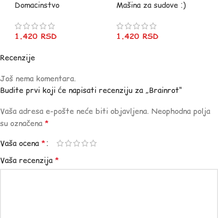
Domacinstvo
Mašina za sudove :)
1.420
RSD
1.420
RSD
Recenzije
Još nema komentara.
Budite prvi koji će napisati recenziju za „Brainrot“
Vaša adresa e-pošte neće biti objavljena.
Neophodna polja
su označena
*
Vaša ocena
*
Vaša recenzija
*