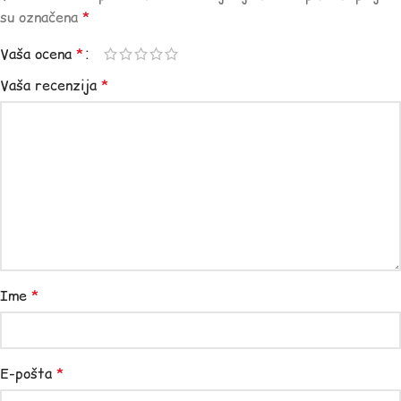
su označena
*
Vaša ocena
*
Vaša recenzija
*
Ime
*
E-pošta
*