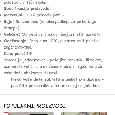
polazak u vrtić i školu.
Specifikacije proizvoda:
Materijal:
100% prirodni pamuk.
Boja:
Snežno bela (idealna podloga za jarke boje
štampe).
Veličine:
Od bebi veličina do tinejdžerskih uzrasta.
Održavanje:
Pranje na 40°C, dugotrajnost printa
zagarantovana.
Kako poručiti?
Proces je jednostavan – pošaljite nam sliku ili tekst,
odaberite veličinu, a mi ćemo kreirati majicu koju će
vaše dete obožavati da nosi!
Neka vaše dete zablista u unikatnom dizajnu –
poručite personalizovanu belu majicu još danas!
POPULARNI PROIZVODI