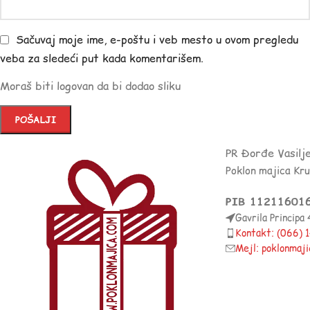
Sačuvaj moje ime, e-poštu i veb mesto u ovom pregledu
veba za sledeći put kada komentarišem.
Moraš biti logovan da bi dodao sliku
PR Đorđe Vasilj
Poklon majica Kr
PIB 11211601
Gavrila Principa
Kontakt: (066)
Mejl: poklonmaj