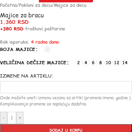
Početna
/
Pokloni za decu
/
Majice za decu
Majice za bracu
1.360
RSD
+380 RSD
troškovi poštarine
Rok isporuke:
4 radna dana
BOJA MAJICE
VELIČINA DEČIJE MAJICE
2
4
6
8
10
12
14
IZMENE NA ARTIKLU:
Ovde možete uneti izmenu vezanu za artikl (promena imena, godine ).
Komplikovanije promene se naplaćuju dadatno.
-
+
DODAJ U KORPU