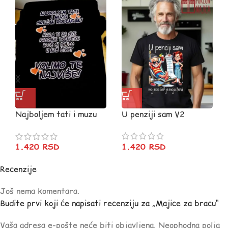
Najboljem tati i muzu
U penziji sam V2
srecan rodjendan – crna
1.420
RSD
1.420
RSD
Recenzije
Još nema komentara.
Budite prvi koji će napisati recenziju za „Majice za bracu“
Vaša adresa e-pošte neće biti objavljena.
Neophodna polja