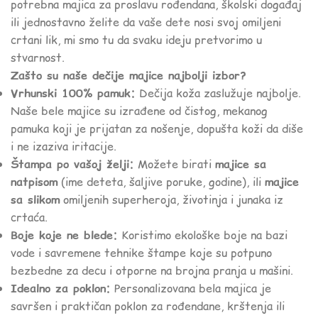
potrebna majica za proslavu rođendana, školski događaj
ili jednostavno želite da vaše dete nosi svoj omiljeni
crtani lik, mi smo tu da svaku ideju pretvorimo u
stvarnost.
Zašto su naše dečije majice najbolji izbor?
Vrhunski 100% pamuk:
Dečija koža zaslužuje najbolje.
Naše bele majice su izrađene od čistog, mekanog
pamuka koji je prijatan za nošenje, dopušta koži da diše
i ne izaziva iritacije.
Štampa po vašoj želji:
Možete birati
majice sa
natpisom
(ime deteta, šaljive poruke, godine), ili
majice
sa slikom
omiljenih superheroja, životinja i junaka iz
crtaća.
Boje koje ne blede:
Koristimo ekološke boje na bazi
vode i savremene tehnike štampe koje su potpuno
bezbedne za decu i otporne na brojna pranja u mašini.
Idealno za poklon:
Personalizovana bela majica je
savršen i praktičan poklon za rođendane, krštenja ili