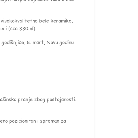
visokokvalitetne bele keramike,
eri (cca 330ml).
godišnjice, 8. mart, Novu godinu
mašinsko pranje zbog postojanosti.
šeno pozicioniran i spreman za