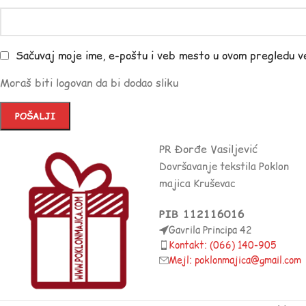
Sačuvaj moje ime, e-poštu i veb mesto u ovom pregledu v
Moraš biti logovan da bi dodao sliku
PR Đorđe Vasiljević
Dovršavanje tekstila Poklon
majica Kruševac
PIB 112116016
Gavrila Principa 42
Kontakt: (066) 140-905
Mejl: poklonmajica@gmail.com