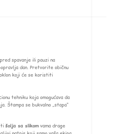
 pred spavanje ili pauzi na
popravlja dan. Pretvorite običnu
oklon koji će se koristiti
cionu tehniku koja omogućava da
anja. Štampa se bukvalno „stapa“
iti
šolja sa slikom
vama drage
aljivi natpis koji samo vaša ekipa