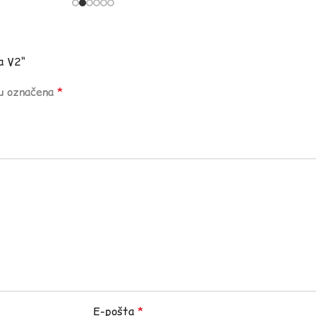
a V2“
su označena
*
E-pošta
*