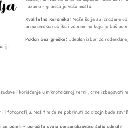
razume – granica je vaša mašta.
Kvalitetna keramika:
Naše šolje su izrađene od 
ergonomskog oblika i zapremine koja je baš po m
Poklon bez greške:
Idealan izbor za rođendane, 
riji.
sudove i korišćenje u mikrotalasnoj rerni , crne izbegavati 
 ili fotografiju. Naš tim će se pobrinuti da dizajn bude savr
i se pamti – poručite svoju personalizovanu šolju odmah!