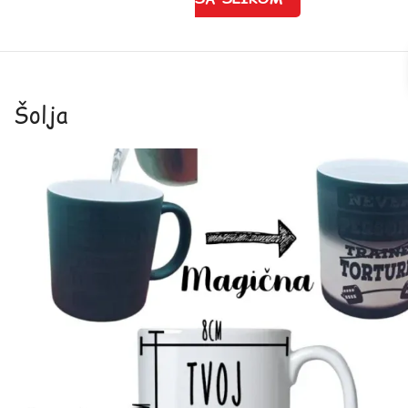
Šolja