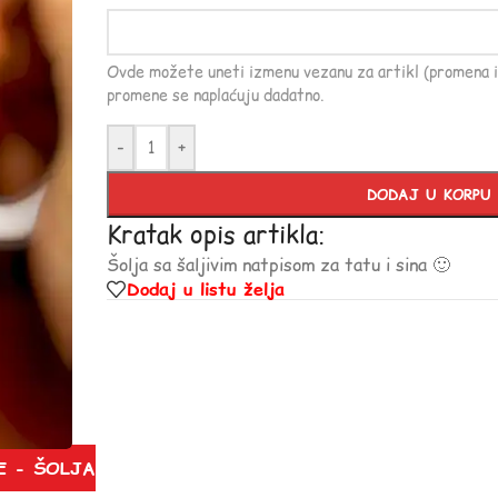
Ovde možete uneti izmenu vezanu za artikl (promena i
promene se naplaćuju dadatno.
-
+
DODAJ U KORPU
Kratak opis artikla:
Šolja sa šaljivim natpisom za tatu i sina 🙂
Dodaj u listu želja
E - ŠOLJA