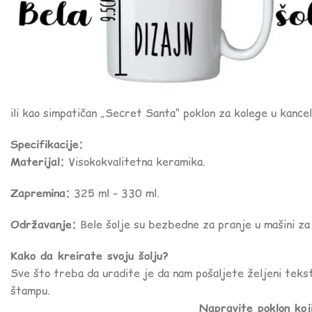
ili kao simpatičan „Secret Santa“ poklon za kolege u kancela
Specifikacije:
Materijal:
Visokokvalitetna keramika.
Zapremina:
325 ml – 330 ml.
Održavanje:
Bele šolje su bezbedne za pranje u mašini za 
Kako da kreirate svoju šolju?
Sve što treba da uradite je da nam pošaljete željeni tekst
štampu.
Napravite poklon koj