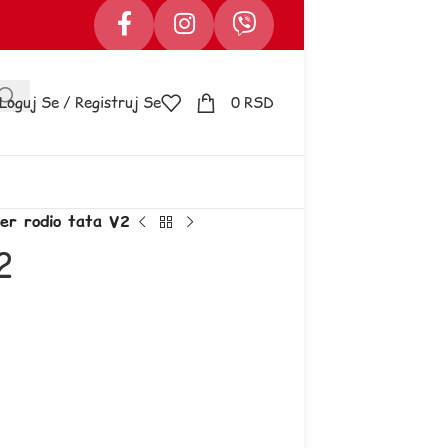
Loguj Se / Registruj Se
0
RSD
er rodio tata V2
2