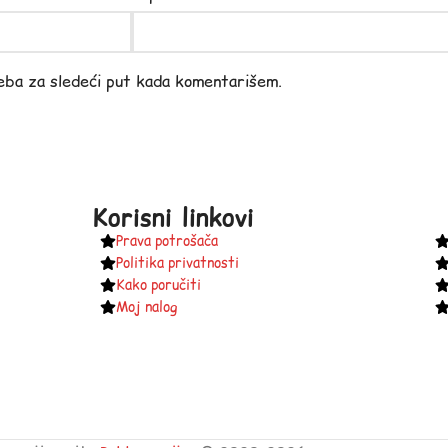
eba za sledeći put kada komentarišem.
Korisni linkovi
Prava potrošača
Politika privatnosti
Kako poručiti
Moj nalog