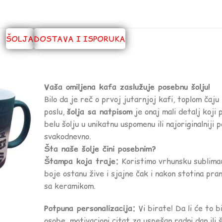
ŠOLJA
DOSTAVA I ISPORUKA
Vaša omiljena kafa zaslužuje posebnu šolju!
Bilo da je reč o prvoj jutarnjoj kafi, toplom čaju
poslu,
šolja sa natpisom
je onaj mali detalj koji 
belu šolju u unikatnu uspomenu ili najoriginalniji p
svakodnevno.
Šta naše šolje čini posebnim?
Štampa koja traje:
Koristimo vrhunsku sublima
boje ostanu žive i sjajne čak i nakon stotina pr
sa keramikom.
Potpuna personalizacija:
Vi birate! Da li će to b
osobe, motivacioni citat za uspešan radni dan ili š