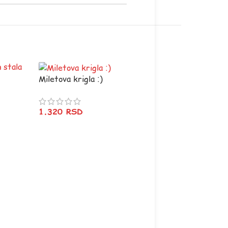
Miletova krigla :)
1.320
RSD
Ti maco malo manje
da sikas
550
RSD