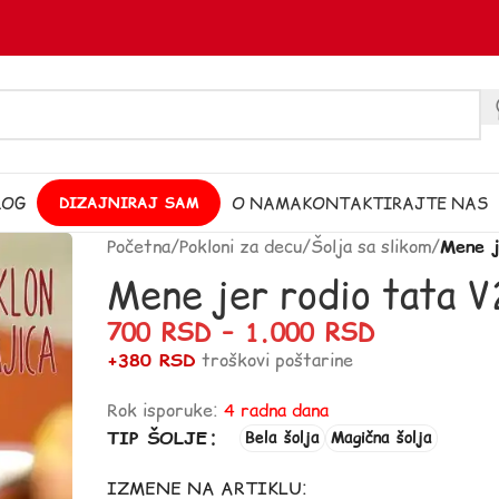
LOG
O NAMA
KONTAKTIRAJTE NAS
DIZAJNIRAJ SAM
Početna
/
Pokloni za decu
/
Šolja sa slikom
/
Mene j
Mene jer rodio tata V
700
RSD
–
1.000
RSD
+380 RSD
troškovi poštarine
Rok isporuke:
4 radna dana
TIP ŠOLJE
Bela šolja
Magična šolja
IZMENE NA ARTIKLU: