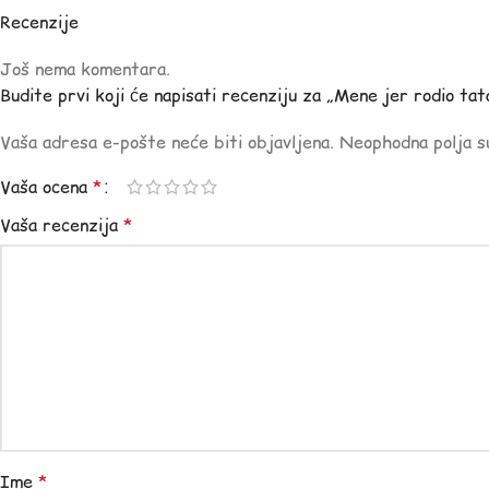
Recenzije
Još nema komentara.
Budite prvi koji će napisati recenziju za „Mene jer rodio tat
Vaša adresa e-pošte neće biti objavljena.
Neophodna polja 
Vaša ocena
*
Vaša recenzija
*
Ime
*