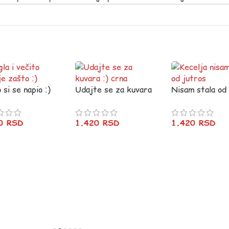
 si se napio :)
Udajte se za kuvara
Nisam stala od
a
:) crna
jutros :)
20
RSD
1.420
RSD
1.420
RSD