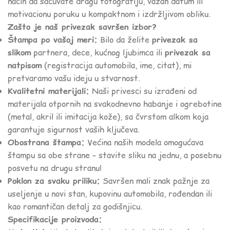
način da sačuvate dragu fotografiju, važan datum ili
motivacionu poruku u kompaktnom i izdržljivom obliku.
Zašto je naš privezak savršen izbor?
Štampa po vašoj meri:
Bilo da želite
privezak sa
slikom
partnera, dece, kućnog ljubimca ili
privezak sa
natpisom
(registracija automobila, ime, citat), mi
pretvaramo vašu ideju u stvarnost.
Kvalitetni materijali:
Naši privesci su izrađeni od
materijala otpornih na svakodnevno habanje i ogrebotine
(metal, akril ili imitacija kože), sa čvrstom alkom koja
garantuje sigurnost vaših ključeva.
Obostrana štampa:
Većina naših modela omogućava
štampu sa obe strane – stavite sliku na jednu, a posebnu
posvetu na drugu stranu!
Poklon za svaku priliku:
Savršen mali znak pažnje za
useljenje u novi stan, kupovinu automobila, rođendan ili
kao romantičan detalj za godišnjicu.
Specifikacije proizvoda: