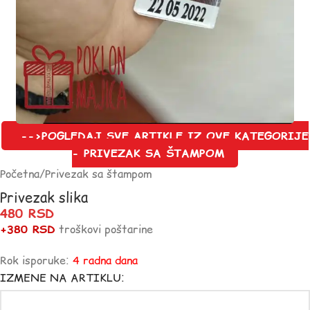
-->POGLEDAJ SVE ARTIKLE IZ OVE KATEGORIJE
- PRIVEZAK SA ŠTAMPOM
Početna
/
Privezak sa štampom
Privezak slika
480
RSD
+380 RSD
troškovi poštarine
Rok isporuke:
4 radna dana
IZMENE NA ARTIKLU: