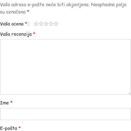
Vaša adresa e-pošte neće biti objavljena.
Neophodna polja
su označena
*
Vaša ocena
*
Vaša recenzija
*
Ime
*
E-pošta
*