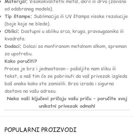
Materijal:
Visokokvalitetni metal, akril ili drvo (zavisno
od odabranog modela).
Tip štampe:
Sublimacija ili UV štampa visoke rezolucije
(boje koje ne blede).
Oblici:
Dostupni u obliku srca, kruga, pravougaonika ili
kvadrata.
Dodaci:
Dolazi sa montiranom metalnom alkom, spreman
za upotrebu.
Kako poručiti?
Proces je brz i jednostavan – pošaljite nam sliku ili
tekst, a naš tim će se pobrinuti da vaš privezak izgleda
baš onako kako ste zamislili. Brza izrada i sigurna
dostava na vašu adresu.
Neka vaši ključevi pričaju vašu priču – poručite svoj
unikatni privezak odmah!
POPULARNI PROIZVODI