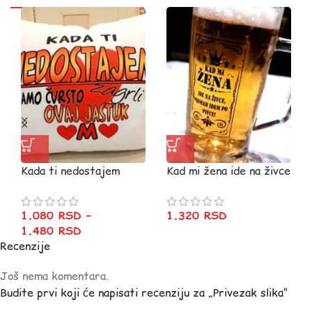
Kada ti nedostajem
Kad mi žena ide na živce
– Krigla
1.080
RSD
–
1.320
RSD
1.480
RSD
Recenzije
Još nema komentara.
Budite prvi koji će napisati recenziju za „Privezak slika“