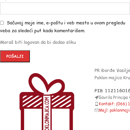
Sačuvaj moje ime, e-poštu i veb mesto u ovom pregledu
veba za sledeći put kada komentarišem.
Moraš biti logovan da bi dodao sliku
PR Đorđe Vasilj
Poklon majica Kr
PIB 11211601
Gavrila Principa
Kontakt: (066)
Mejl: poklonmaj