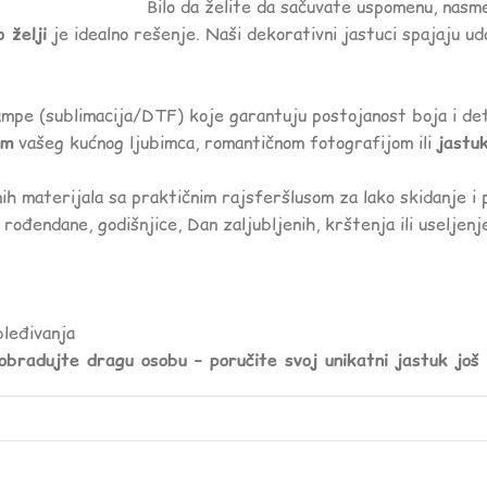
Bilo da želite da sačuvate uspomenu, nasme
 želji
je idealno rešenje. Naši dekorativni jastuci spajaju ud
pe (sublimacija/DTF) koje garantuju postojanost boja i deta
om
vašeg kućnog ljubimca, romantičnom fotografijom ili
jastu
ih materijala sa praktičnim rajsferšlusom za lako skidanje i 
 rođendane, godišnjice, Dan zaljubljenih, krštenja ili useljenj
leđivanja
 obradujte dragu osobu – poručite svoj unikatni jastuk još