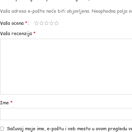
Vaša adresa e-pošte neće biti objavljena.
Neophodna polja 
Vaša ocena
*
Vaša recenzija
*
Ime
*
Sačuvaj moje ime, e-poštu i veb mesto u ovom pregledu v