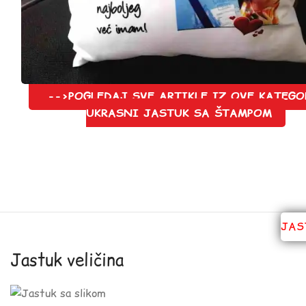
-->POGLEDAJ SVE ARTIKLE IZ OVE KATEGO
UKRASNI JASTUK SA ŠTAMPOM
JAS
Jastuk veličina