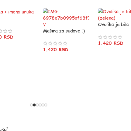
Ovolika je bila
Mašina za sudove :)
(zelena)
20
RSD
1.420
RSD
1.420
RSD
uku“