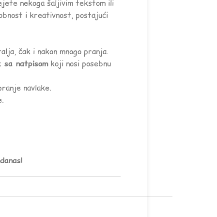
jete nekoga šaljivim tekstom ili
obnost i kreativnost, postajući
lja, čak i nakon mnogo pranja.
k sa natpisom
koji nosi posebnu
pranje navlake.
e.
 danas!