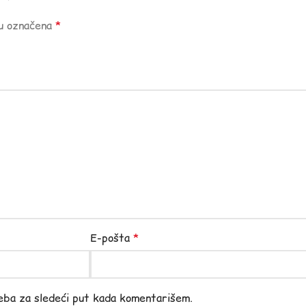
su označena
*
E-pošta
*
eba za sledeći put kada komentarišem.