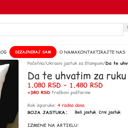
LOG
O NAMA
KONTAKTIRAJTE NAS
DIZAJNIRAJ SAM
Početna
/
Ukrasni jastuk sa štampom
/
Da te uhv
Da te uhvatim za ruku
1.080
RSD
–
1.480
RSD
+380 RSD
troškovi poštarine
Rok isporuke:
4 radna dana
BOJA JASTUKA
Beli jastuk
Crni jastuk
IZMENE NA ARTIKLU: