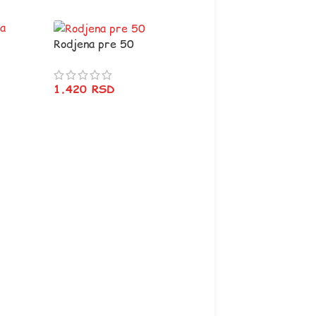
Rodjena pre 50
1.420
RSD
Za dobrog lovca
(zelena)
1.420
RSD