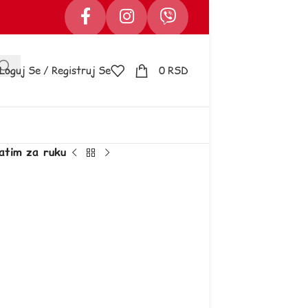
Loguj Se / Registruj Se
0
RSD
atim za ruku