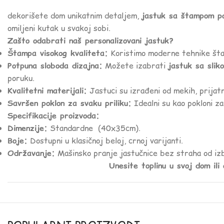
dekorišete dom unikatnim detaljem,
jastuk sa štampom po
omiljeni kutak u svakoj sobi.
Zašto odabrati naš personalizovani jastuk?
Štampa visokog kvaliteta:
Koristimo moderne tehnike štam
Potpuna sloboda dizajna:
Možete izabrati
jastuk sa slik
poruku.
Kvalitetni materijali:
Jastuci su izrađeni od mekih, prijatn
Savršen poklon za svaku priliku:
Idealni su kao pokloni za
Specifikacije proizvoda:
Dimenzije:
Standardne (40x35cm).
Boje:
Dostupni u klasičnoj beloj, crnoj varijanti.
Održavanje:
Mašinsko pranje jastučnice bez straha od izb
Unesite toplinu u svoj dom ili