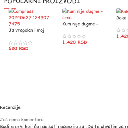
POPULARNI PROIZVODI
Baka
Kum nije dugme –
Ja vragolan i moj
crna
1.4
deda
1.420
RSD
620
RSD
Recenzije
Još nema komentara.
Budite prvi koji će napisati recenziju za „Da te uhvatim za r