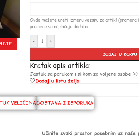
Ovde možete uneti izmenu vezanu za artikl (promena i
promene se naplaćuju dadatno.
-
+
RIJE -
DODAJ U KORPU
Kratak opis artikla:
Jastuk sa porukom i slikom za voljene osobe 🙂
Dodaj u listu želja
TUK VELIČINA
DOSTAVA I ISPORUKA
Učinite svaki prostor posebnim uz naše 