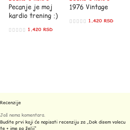
Pecanje je moj
1976 Vintage
kardio trening :)
1.420
RSD
1.420
RSD
Recenzije
Još nema komentara.
Budite prvi koji će napisati recenziju za „Dok disem volecu
te + ime po želji“