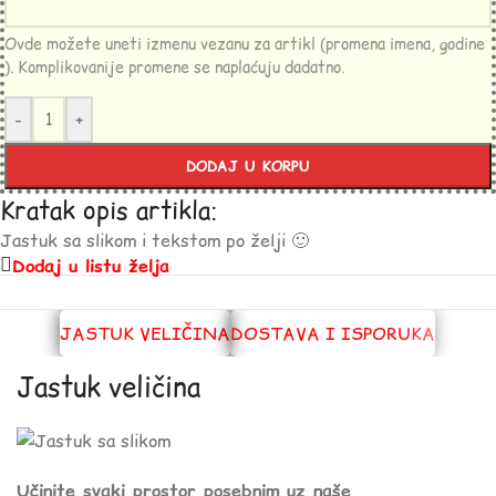
Ovde možete uneti izmenu vezanu za artikl (promena imena, godine
). Komplikovanije promene se naplaćuju dadatno.
-
+
DODAJ U KORPU
Kratak opis artikla:
Jastuk sa slikom i tekstom po želji 🙂
Dodaj u listu želja
JASTUK VELIČINA
DOSTAVA I ISPORUKA
Jastuk veličina
Učinite svaki prostor posebnim uz naše