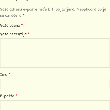
Vaša adresa e-pošte neće biti objavljena.
Neophodna polja
su označena
*
Vaša ocena
*
Vaša recenzija
*
Ime
*
E-pošta
*