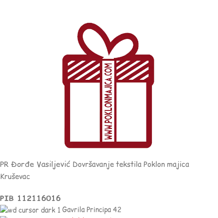
PR Đorđe Vasiljević
Dovršavanje tekstila Poklon majica
Kruševac
PIB 112116016
Gavrila Principa 42