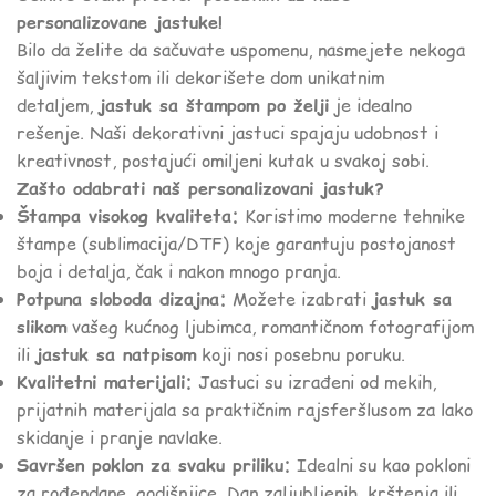
personalizovane jastuke!
Bilo da želite da sačuvate uspomenu, nasmejete nekoga
šaljivim tekstom ili dekorišete dom unikatnim
detaljem,
jastuk sa štampom po želji
je idealno
rešenje. Naši dekorativni jastuci spajaju udobnost i
kreativnost, postajući omiljeni kutak u svakoj sobi.
Zašto odabrati naš personalizovani jastuk?
Štampa visokog kvaliteta:
Koristimo moderne tehnike
štampe (sublimacija/DTF) koje garantuju postojanost
boja i detalja, čak i nakon mnogo pranja.
Potpuna sloboda dizajna:
Možete izabrati
jastuk sa
slikom
vašeg kućnog ljubimca, romantičnom fotografijom
ili
jastuk sa natpisom
koji nosi posebnu poruku.
Kvalitetni materijali:
Jastuci su izrađeni od mekih,
prijatnih materijala sa praktičnim rajsferšlusom za lako
skidanje i pranje navlake.
Savršen poklon za svaku priliku:
Idealni su kao pokloni
za rođendane, godišnjice, Dan zaljubljenih, krštenja ili