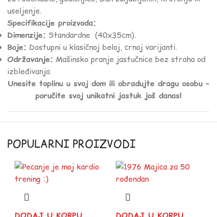
useljenje.
Specifikacije proizvoda:
Dimenzije:
Standardne (40x35cm).
Boje:
Dostupni u klasičnoj beloj, crnoj varijanti.
Održavanje:
Mašinsko pranje jastučnice bez straha od
izbleđivanja
Unesite toplinu u svoj dom ili obradujte dragu osobu –
poručite svoj unikatni jastuk još danas!
POPULARNI PROIZVODI
DODAJ U KORPU
DODAJ U KORPU