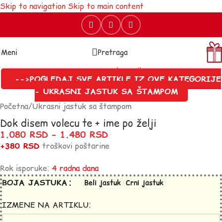
Skip to navigation
Skip to main content
Meni
Pretraga
-->POGLEDAJ SVE ARTIKLE IZ OVE KATEGORIJE
- UKRASNI JASTUK SA ŠTAMPOM
Početna
/
Ukrasni jastuk sa štampom
Dok disem volecu te + ime po želji
1.080
RSD
–
1.480
RSD
+380 RSD
troškovi poštarine
Rok isporuke:
4 radna dana
BOJA JASTUKA
Beli jastuk
Crni jastuk
IZMENE NA ARTIKLU: