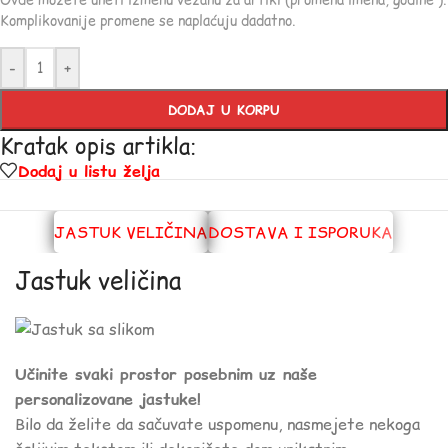
Ovde možete uneti izmenu vezanu za artikl (promena imena, godine ).
Komplikovanije promene se naplaćuju dadatno.
-
+
DODAJ U KORPU
Kratak opis artikla:
Dodaj u listu želja
JASTUK VELIČINA
DOSTAVA I ISPORUKA
Jastuk veličina
Učinite svaki prostor posebnim uz naše
personalizovane jastuke!
Bilo da želite da sačuvate uspomenu, nasmejete nekoga