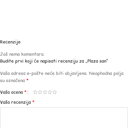
Recenzije
Još nema komentara.
Budite prvi koji će napisati recenziju za „Plaza san“
Vaša adresa e-pošte neće biti objavljena.
Neophodna polja
su označena
*
Vaša ocena
*
Vaša recenzija
*