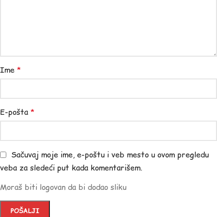
Ime
*
E-pošta
*
Sačuvaj moje ime, e-poštu i veb mesto u ovom pregledu
veba za sledeći put kada komentarišem.
Moraš biti logovan da bi dodao sliku