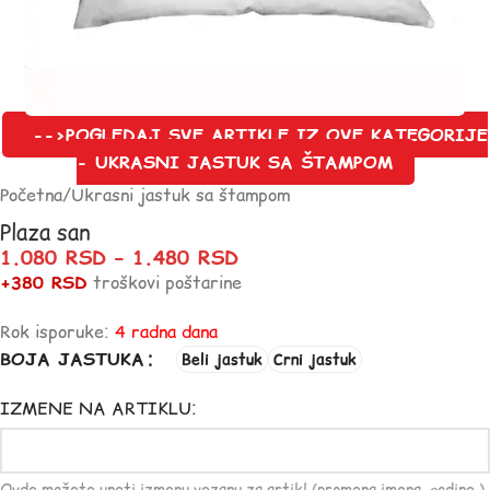
-->POGLEDAJ SVE ARTIKLE IZ OVE KATEGORIJE
- UKRASNI JASTUK SA ŠTAMPOM
Početna
/
Ukrasni jastuk sa štampom
Plaza san
1.080
RSD
–
1.480
RSD
+380 RSD
troškovi poštarine
Rok isporuke:
4 radna dana
BOJA JASTUKA
Beli jastuk
Crni jastuk
IZMENE NA ARTIKLU: