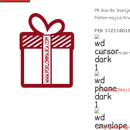
PR Đorđe Vasilj
Poklon majica Kr
PIB 11211601
Gavrila Principa
Kontakt: (066)
Mejl: poklonmaj