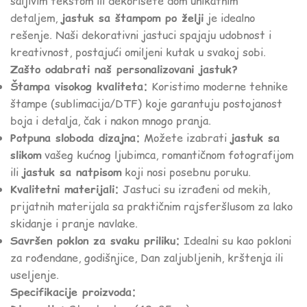
šaljivim tekstom ili dekorišete dom unikatnim
detaljem,
jastuk sa štampom po želji
je idealno
rešenje. Naši dekorativni jastuci spajaju udobnost i
kreativnost, postajući omiljeni kutak u svakoj sobi.
Zašto odabrati naš personalizovani jastuk?
Štampa visokog kvaliteta:
Koristimo moderne tehnike
štampe (sublimacija/DTF) koje garantuju postojanost
boja i detalja, čak i nakon mnogo pranja.
Potpuna sloboda dizajna:
Možete izabrati
jastuk sa
slikom
vašeg kućnog ljubimca, romantičnom fotografijom
ili
jastuk sa natpisom
koji nosi posebnu poruku.
Kvalitetni materijali:
Jastuci su izrađeni od mekih,
prijatnih materijala sa praktičnim rajsferšlusom za lako
skidanje i pranje navlake.
Savršen poklon za svaku priliku:
Idealni su kao pokloni
za rođendane, godišnjice, Dan zaljubljenih, krštenja ili
useljenje.
Specifikacije proizvoda: