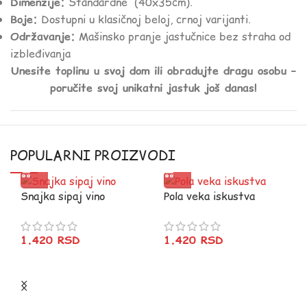
Dimenzije:
Standardne (40x35cm).
Boje:
Dostupni u klasičnoj beloj, crnoj varijanti.
Održavanje:
Mašinsko pranje jastučnice bez straha od
izbleđivanja
Unesite toplinu u svoj dom ili obradujte dragu osobu –
poručite svoj unikatni jastuk još danas!
POPULARNI PROIZVODI
Snajka sipaj vino
Pola veka iskustva
1.420
RSD
1.420
RSD