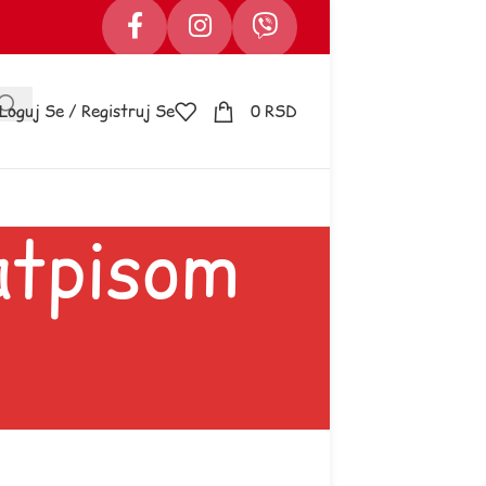
Loguj Se / Registruj Se
0
RSD
atpisom