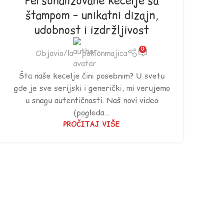
Personalizovane kecelje sa
štampom – unikatni dizajn,
udobnost i izdržljivost
0
Objavio/la
poklonmajica
Šta naše kecelje čini posebnim? U svetu
gde je sve serijski i generički, mi verujemo
u snagu autentičnosti. Naš novi video
(pogleda...
PROČITAJ VIŠE