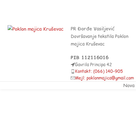
PR Đorđe Vasiljević
Dovršavanje tekstila Poklon
majica Kruševac
PIB 112116016
Gavrila Principa 42
Kontakt: (066) 140-905
Mejl: poklonmajica@gmail.com
Nova 