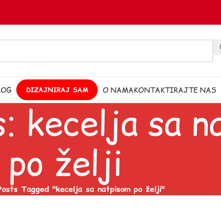
LOG
O NAMA
KONTAKTIRAJTE NAS
DIZAJNIRAJ SAM
: kecelja sa n
po želji
Posts Tagged "kecelja sa natpisom po želji"