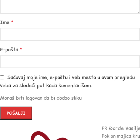
Ime
*
E-pošta
*
Sačuvaj moje ime, e-poštu i veb mesto u ovom pregledu
veba za sledeći put kada komentarišem.
Moraš biti logovan da bi dodao sliku
PR Đorđe Vasilj
Poklon majica Kr