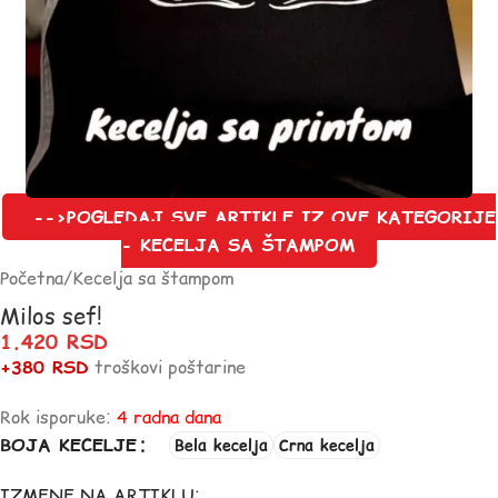
-->POGLEDAJ SVE ARTIKLE IZ OVE KATEGORIJE
- KECELJA SA ŠTAMPOM
Početna
/
Kecelja sa štampom
Milos sef!
1.420
RSD
+380 RSD
troškovi poštarine
Rok isporuke:
4 radna dana
BOJA KECELJE
Bela kecelja
Crna kecelja
IZMENE NA ARTIKLU: