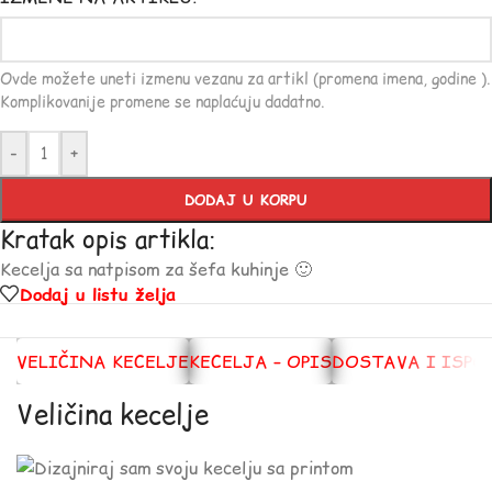
Ovde možete uneti izmenu vezanu za artikl (promena imena, godine ).
Komplikovanije promene se naplaćuju dadatno.
-
+
DODAJ U KORPU
Kratak opis artikla:
Kecelja sa natpisom za šefa kuhinje 🙂
Dodaj u listu želja
VELIČINA KECELJE
KECELJA – OPIS
DOSTAVA I ISPO
Veličina kecelje