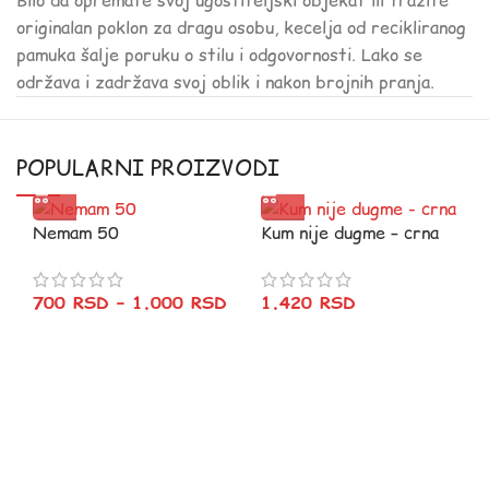
Bilo da opremate svoj ugostiteljski objekat ili tražite
originalan poklon za dragu osobu, kecelja od recikliranog
pamuka šalje poruku o stilu i odgovornosti. Lako se
održava i zadržava svoj oblik i nakon brojnih pranja.
POPULARNI PROIZVODI
Nemam 50
Kum nije dugme – crna
700
RSD
–
1.000
RSD
1.420
RSD