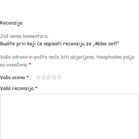
Recenzije
Još nema komentara.
Budite prvi koji će napisati recenziju za „Milos sef!“
Vaša adresa e-pošte neće biti objavljena.
Neophodna polja
su označena
*
Vaša ocena
*
Vaša recenzija
*