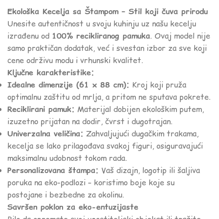
Ekološka Kecelja sa Štampom – Stil koji čuva prirodu
Unesite autentičnost u svoju kuhinju uz našu kecelju
izrađenu od
100% recikliranog pamuka
. Ovaj model nije
samo praktičan dodatak, već i svestan izbor za sve koji
cene održivu modu i vrhunski kvalitet.
Ključne karakteristike:
Idealne dimenzije (61 x 88 cm):
Kroj koji pruža
optimalnu zaštitu od mrlja, a pritom ne sputava pokrete.
Reciklirani pamuk:
Materijal dobijen ekološkim putem,
izuzetno prijatan na dodir, čvrst i dugotrajan.
Univerzalna veličina:
Zahvaljujući dugačkim trakama,
kecelja se lako prilagođava svakoj figuri, osiguravajući
maksimalnu udobnost tokom rada.
Personalizovana štampa:
Vaš dizajn, logotip ili šaljiva
poruka na eko-podlozi – koristimo boje koje su
postojane i bezbedne za okolinu.
Savršen poklon za eko-entuzijaste