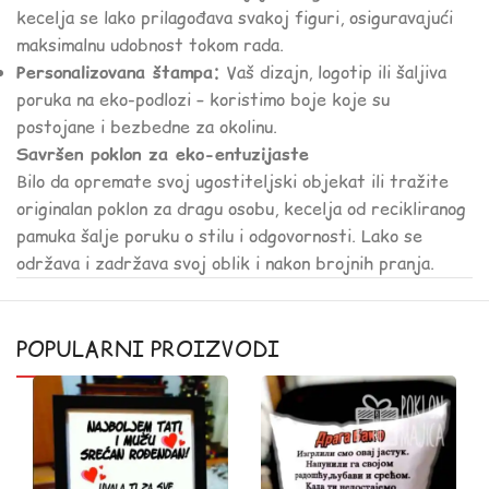
kecelja se lako prilagođava svakoj figuri, osiguravajući
maksimalnu udobnost tokom rada.
Personalizovana štampa:
Vaš dizajn, logotip ili šaljiva
poruka na eko-podlozi – koristimo boje koje su
postojane i bezbedne za okolinu.
Savršen poklon za eko-entuzijaste
Bilo da opremate svoj ugostiteljski objekat ili tražite
originalan poklon za dragu osobu, kecelja od recikliranog
pamuka šalje poruku o stilu i odgovornosti. Lako se
održava i zadržava svoj oblik i nakon brojnih pranja.
POPULARNI PROIZVODI