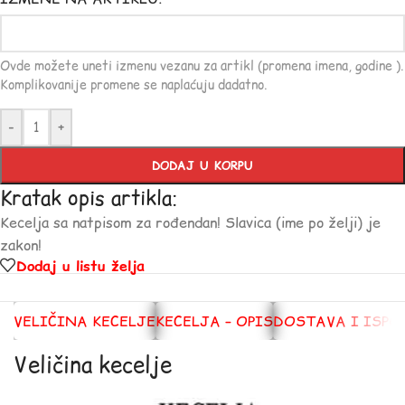
Ovde možete uneti izmenu vezanu za artikl (promena imena, godine ).
Komplikovanije promene se naplaćuju dadatno.
-
+
DODAJ U KORPU
Kratak opis artikla:
Kecelja sa natpisom za rođendan! Slavica (ime po želji) je
zakon!
Dodaj u listu želja
VELIČINA KECELJE
KECELJA – OPIS
DOSTAVA I ISPO
Veličina kecelje