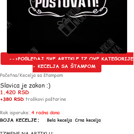
-->POGLEDAJ SVE ARTIKLE IZ OVE KATEGORIJE
- KECELJA SA ŠTAMPOM
Početna
/
Kecelja sa štampom
Slavica je zakon :)
1.420
RSD
+380 RSD
troškovi poštarine
Rok isporuke:
4 radna dana
BOJA KECELJE
Bela kecelja
Crna kecelja
IZMENE NA ARTIKLU: