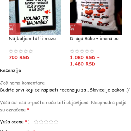
Najboljem tati i muzu
Draga Bako + imena po
RAM
želji
750
RSD
1.080
RSD
–
1.480
RSD
Recenzije
Još nema komentara.
Budite prvi koji će napisati recenziju za „Slavica je zakon :)“
Vaša adresa e-pošte neće biti objavljena.
Neophodna polja
su označena
*
Vaša ocena
*