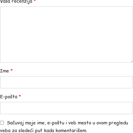
Vaša recenzija
*
Ime
*
E-pošta
*
Sačuvaj moje ime, e-poštu i veb mesto u ovom pregledu
veba za sledeći put kada komentarišem.