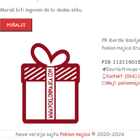
Moraš biti logovan da bi dodao sliku
PR Đorđe Vasilj
Poklon majica Kr
PIB 11211601
Gavrila Principa
Kontakt: (066)
Mejl: poklonmaj
Nova verzija sajta
Poklon majica
© 2020-2026