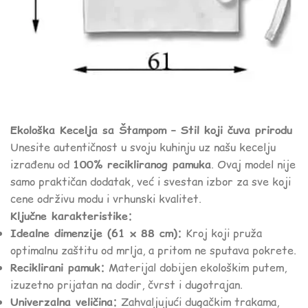
Ekološka Kecelja sa Štampom – Stil koji čuva prirodu
Unesite autentičnost u svoju kuhinju uz našu kecelju
izrađenu od
100% recikliranog pamuka
. Ovaj model nije
samo praktičan dodatak, već i svestan izbor za sve koji
cene održivu modu i vrhunski kvalitet.
Ključne karakteristike:
Idealne dimenzije (61 x 88 cm):
Kroj koji pruža
optimalnu zaštitu od mrlja, a pritom ne sputava pokrete.
Reciklirani pamuk:
Materijal dobijen ekološkim putem,
izuzetno prijatan na dodir, čvrst i dugotrajan.
Univerzalna veličina:
Zahvaljujući dugačkim trakama,