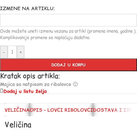
IZMENE NA ARTIKLU:
Ovde možete uneti izmenu vezanu za artikl (promena imena, godine ).
Komplikovanije promene se naplaćuju dadatno.
-
+
DODAJ U KORPU
Kratak opis artikla:
Majica sa natpisom za ribolovce 🙂
Dodaj u listu želja
VELIČINA
OPIS – LOVCI RIBOLOVCI
DOSTAVA I ISPO
Veličina