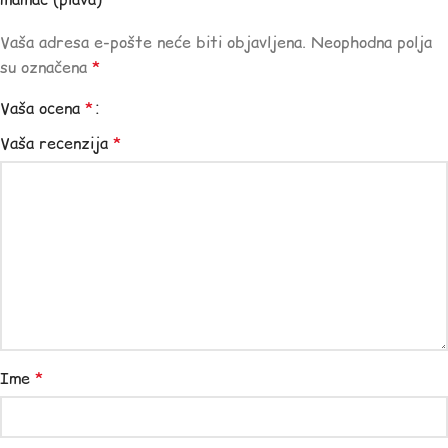
Vaša adresa e-pošte neće biti objavljena.
Neophodna polja
su označena
*
Vaša ocena
*
Vaša recenzija
*
Ime
*