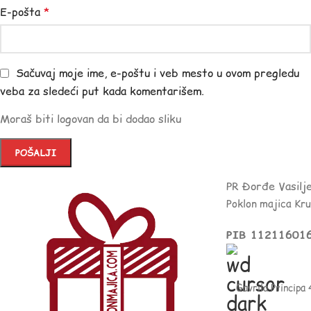
E-pošta
*
Sačuvaj moje ime, e-poštu i veb mesto u ovom pregledu
veba za sledeći put kada komentarišem.
Moraš biti logovan da bi dodao sliku
PR Đorđe Vasilj
Poklon majica Kr
PIB 11211601
Gavrila Principa