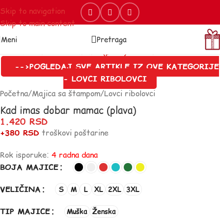
Skip to navigation
Skip to main content
Meni
Pretraga
-->POGLEDAJ SVE ARTIKLE IZ OVE KATEGORIJE
- LOVCI RIBOLOVCI
Početna
/
Majica sa štampom
/
Lovci ribolovci
Kad imas dobar mamac (plava)
1.420
RSD
+380 RSD
troškovi poštarine
Rok isporuke:
4 radna dana
BOJA MAJICE
VELIČINA
S
M
L
XL
2XL
3XL
TIP MAJICE
Muška
Ženska