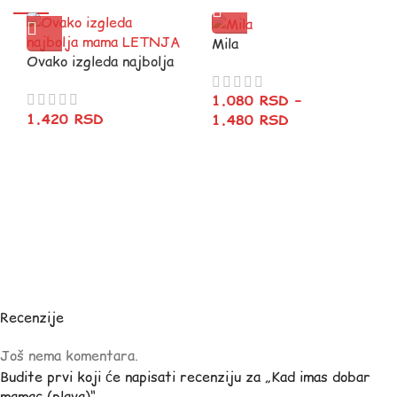
Mila
Ovako izgleda najbolja
mama LETNJA
1.080
RSD
–
1.420
RSD
1.480
RSD
Recenzije
Još nema komentara.
Budite prvi koji će napisati recenziju za „Kad imas dobar
mamac (plava)“