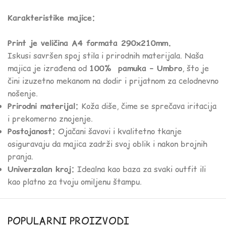
Karakteristike majice:
Print je veličina A4 formata 290x210mm.
Iskusi savršen spoj stila i prirodnih materijala. Naša
majica je izrađena od
100% pamuka – Umbro
, što je
čini izuzetno mekanom na dodir i prijatnom za celodnevno
nošenje.
Prirodni materijal:
Koža diše, čime se sprečava iritacija
i prekomerno znojenje.
Postojanost:
Ojačani šavovi i kvalitetno tkanje
osiguravaju da majica zadrži svoj oblik i nakon brojnih
pranja.
Univerzalan kroj:
Idealna kao baza za svaki outfit ili
kao platno za tvoju omiljenu štampu.
POPULARNI PROIZVODI