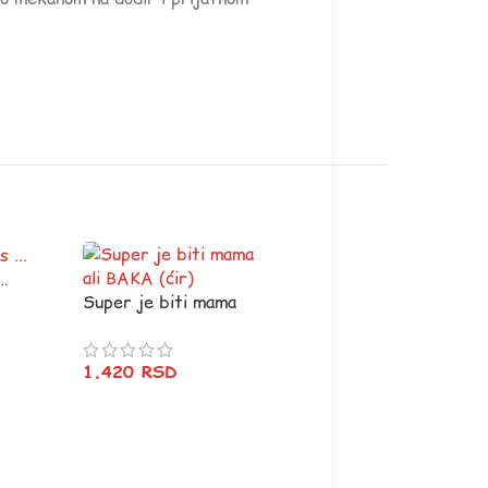
 …
Super je biti mama
ali BAKA (ćir)
1.420
RSD
Miletova krigla :)