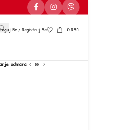
Loguj Se / Registruj Se
0
RSD
anje odmara