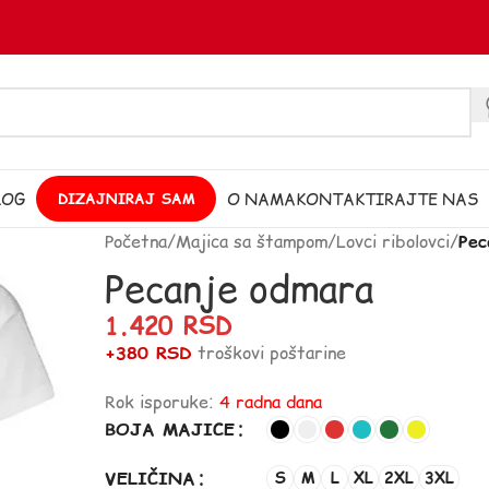
LOG
O NAMA
KONTAKTIRAJTE NAS
DIZAJNIRAJ SAM
Početna
/
Majica sa štampom
/
Lovci ribolovci
/
Pec
Pecanje odmara
1.420
RSD
+380 RSD
troškovi poštarine
Rok isporuke:
4 radna dana
BOJA MAJICE
VELIČINA
S
M
L
XL
2XL
3XL