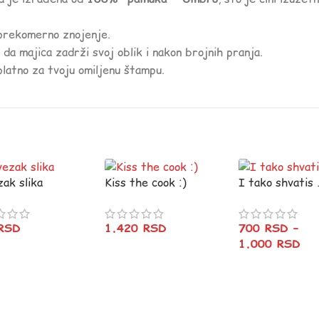
 prekomerno znojenje.
 da majica zadrži svoj oblik i nakon brojnih pranja.
platno za tvoju omiljenu štampu.
zak slika
Kiss the cook :)
I tako shvatis
RSD
1.420
RSD
700
RSD
–
1.000
RSD