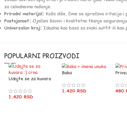
za celodnevno nošenje.
Prirodni materijal:
Koža diše, čime se sprečava iritacija i
Postojanost:
Ojačani šavovi i kvalitetno tkanje osiguravaju
Univerzalan kroj:
Idealna kao baza za svaki outfit ili kao 
POPULARNI PROIZVODI
Baka
Prive
Udajte se za kuvara
:) crna
1.420
RSD
480
1.420
RSD