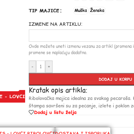
TIP MAJICE
Muška
Ženska
IZMENE NA ARTIKLU:
Ovde možete uneti izmenu vezanu za artikl (promena i
promene se naplaćuju dadatno.
-
+
DODAJ U KORPU
Kratak opis artikla:
E - LOVCI
Ribolovačka majica idealna za svakog pecaroša. K
štampa savršeni su za pecanje, izlete i poklon za
Dodaj u listu želja
IS – LOVCI RIBOLOVCI
DOSTAVA I ISPORUKA