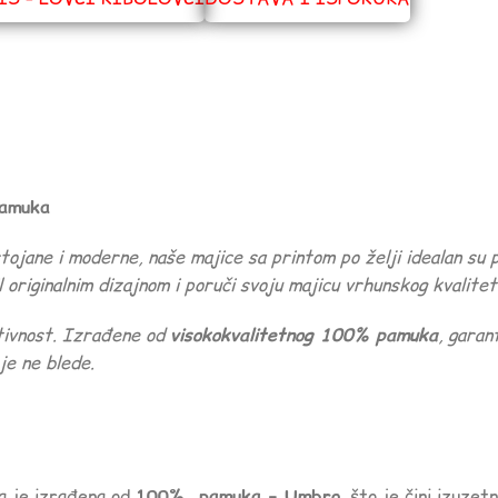
pamuka
ane i moderne, naše majice sa printom po želji idealan su p
 originalnim dizajnom i poruči svoju majicu vrhunskog kvalitet
ativnost. Izrađene od
visokokvalitetnog 100% pamuka
, garan
e ne blede.
ca je izrađena od
100% pamuka – Umbro
, što je čini izuze