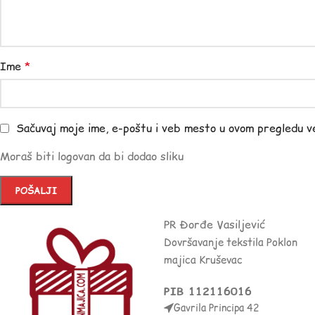
Ime
*
Sačuvaj moje ime, e-poštu i veb mesto u ovom pregledu v
Moraš biti logovan da bi dodao sliku
PR Đorđe Vasiljević
Dovršavanje tekstila Poklon
majica Kruševac
PIB 112116016
Gavrila Principa 42