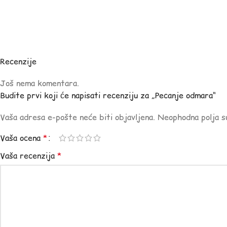
Recenzije
Još nema komentara.
Budite prvi koji će napisati recenziju za „Pecanje odmara“
Vaša adresa e-pošte neće biti objavljena.
Neophodna polja 
Vaša ocena
*
Vaša recenzija
*