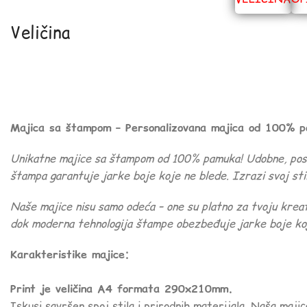
Veličina
Majica sa štampom – Personalizovana majica od 100% 
Unikatne majice sa štampom od 100% pamuka! Udobne, postoj
štampa garantuje jarke boje koje ne blede. Izrazi svoj stil
Naše majice nisu samo odeća – one su platno za tvoju kre
dok moderna tehnologija štampe obezbeđuje jarke boje koj
Karakteristike majice:
Print je veličina A4 formata 290x210mm.
Iskusi savršen spoj stila i prirodnih materijala. Naša maji