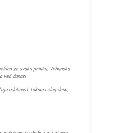
oklon za svaku priliku. Vrhunska
a već danas!
tuju udobnost tokom celog dana,
tno mekanom na dodir i prijatnom