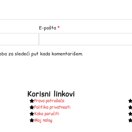
E-pošta
*
eba za sledeći put kada komentarišem.
Korisni linkovi
Prava potrošača
Politika privatnosti
Kako poručiti
Moj nalog