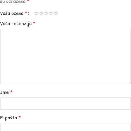
su označena
*
Vaša ocena
*
Vaša recenzija
*
Ime
*
E-pošta
*