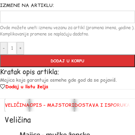
IZMENE NA ARTIKLU:
Ovde možete uneti izmenu vezanu za artikl (promena imena, godine ).
Komplikovanije promene se naplaćuju dadatno.
-
+
DODAJ U KORPU
Kratak opis artikla:
Majica koja garantuje osmehe gde god da se pojaviš.
Dodaj u listu želja
VELIČINA
OPIS – MAJSTORI
DOSTAVA I ISPORUKA
Veličina