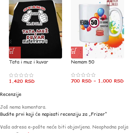
Tata i muz i kuvar
Nemam 50
(CRNA)
700
RSD
–
1.000
RSD
1.420
RSD
Recenzije
Još nema komentara.
Budite prvi koji će napisati recenziju za „Frizer“
Vaša adresa e-pošte neće biti objavljena.
Neophodna polja