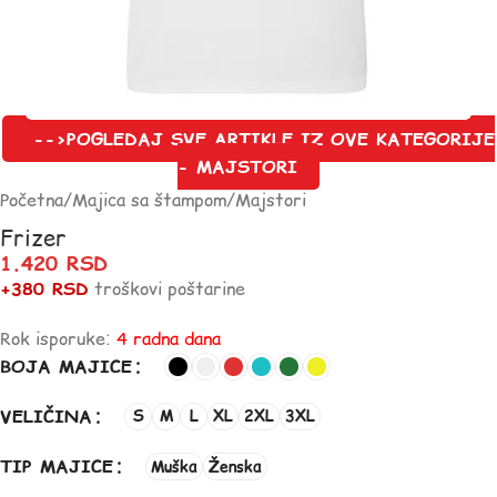
-->POGLEDAJ SVE ARTIKLE IZ OVE KATEGORIJE
- MAJSTORI
Početna
/
Majica sa štampom
/
Majstori
Frizer
1.420
RSD
+380 RSD
troškovi poštarine
Rok isporuke:
4 radna dana
BOJA MAJICE
VELIČINA
S
M
L
XL
2XL
3XL
TIP MAJICE
Muška
Ženska