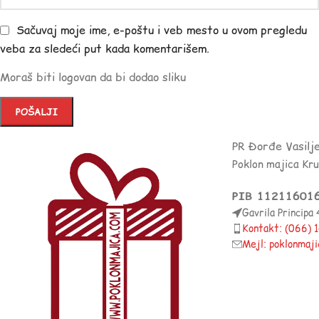
Sačuvaj moje ime, e-poštu i veb mesto u ovom pregledu
veba za sledeći put kada komentarišem.
Moraš biti logovan da bi dodao sliku
PR Đorđe Vasilj
Poklon majica Kr
PIB 11211601
Gavrila Principa
Kontakt: (066)
Mejl: poklonmaj