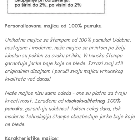
Personalizovana majica od 100% pamuka
Unikatne majice sa štampom od 100% pamuka! Udobne,
postojane i moderne, naše majice sa printom po želji
idealan su poklon za svaku priliku. Vrhunska štampa
garantuje jarke boje koje ne blede. Izrazi svoj stil
originalnim dizajnom i poruči svoju majicu vrhunskog
kvaliteta već danas!
Naše majice nisu samo odeća – one su platno za tvoju
kreativnost. Izrađene od
visokokvalitetnog 100%
pamuka
, garantuju udobnost tokom celog dana, dok
moderna tehnologija štampe obezbeđuje jarke boje koje
ne blede.
Karakteristike majice: