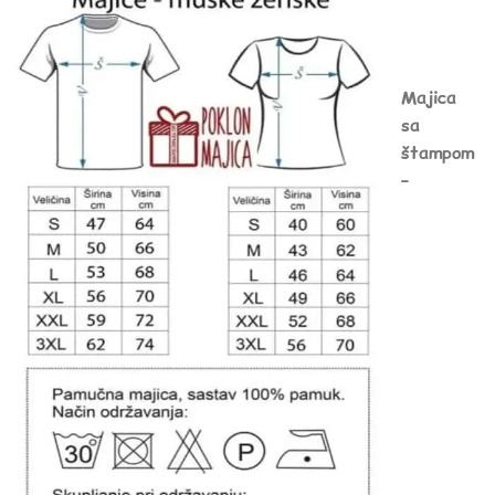
Majica
sa
štampom
–