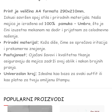
Print je veličina A4 formata 290x210mm.
Iskusi savršen spoj stila i prirodnih materijala. Naša
majica je izrađena od
100% pamuka – Umbro
, što je
čini izuzetno mekanom na dodir i prijatnom za celodnevno
nošenje.
Prirodni materijal:
Koža diše, čime se sprečava iritacija
i prekomerno znojenje.
Postojanost:
Ojačani šavovi i kvalitetno tkanje
osiguravaju da majica zadrži svoj oblik i nakon brojnih
pranja.
Univerzalan kroj:
Idealna kao baza za svaki outfit ili
kao platno za tvoju omiljenu štampu.
POPULARNI PROIZVODI