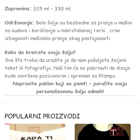
Zapremina:
325 ml – 330 ml.
Održavanje:
Bele šolje su bezbedne za pranje u mašini
za sudove i korišćenje u mikrotalasnoj rerni , crne
izbegavati mašinsko pranje zbog postojanosti.
Kako da kreirate svoju šolju?
Sve što treba da uradite je da nam pošaljete željeni
tekst ili fotografiju. Naš tim će se pobrinuti da dizajn
bude savršeno pozicioniran i spreman za štampu.
Napravite poklon koji se pamti – poručite svoju
personalizovanu šolju odmah!
POPULARNI PROIZVODI