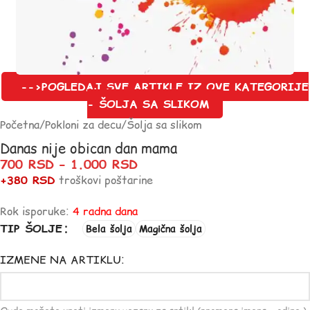
-->POGLEDAJ SVE ARTIKLE IZ OVE KATEGORIJE
- ŠOLJA SA SLIKOM
Početna
/
Pokloni za decu
/
Šolja sa slikom
Danas nije obican dan mama
700
RSD
–
1.000
RSD
+380 RSD
troškovi poštarine
Rok isporuke:
4 radna dana
TIP ŠOLJE
Bela šolja
Magična šolja
IZMENE NA ARTIKLU: