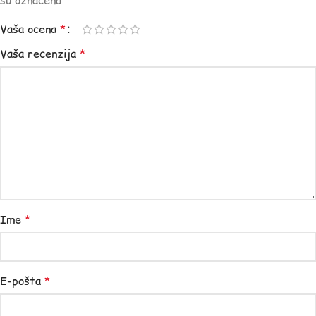
su označena
*
Vaša ocena
*
Vaša recenzija
*
Ime
*
E-pošta
*