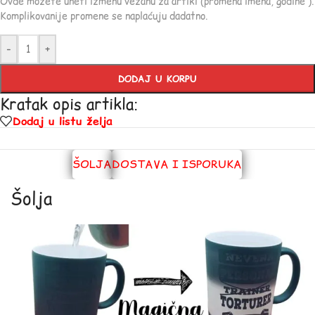
Ovde možete uneti izmenu vezanu za artikl (promena imena, godine ).
Komplikovanije promene se naplaćuju dadatno.
-
+
DODAJ U KORPU
Kratak opis artikla:
Dodaj u listu želja
ŠOLJA
DOSTAVA I ISPORUKA
Šolja