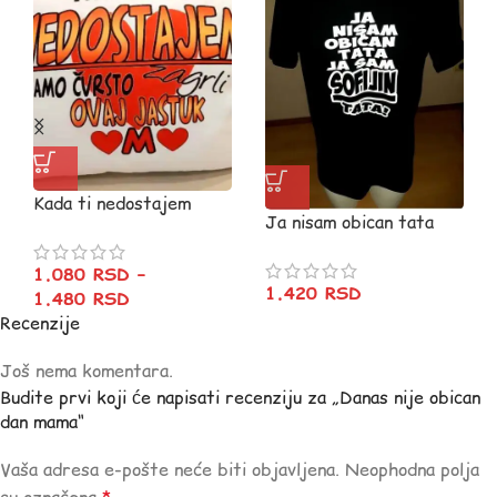
Kada ti nedostajem
Ja nisam obican tata
1.080
RSD
–
1.420
RSD
1.480
RSD
Recenzije
Još nema komentara.
Budite prvi koji će napisati recenziju za „Danas nije obican
dan mama“
Vaša adresa e-pošte neće biti objavljena.
Neophodna polja