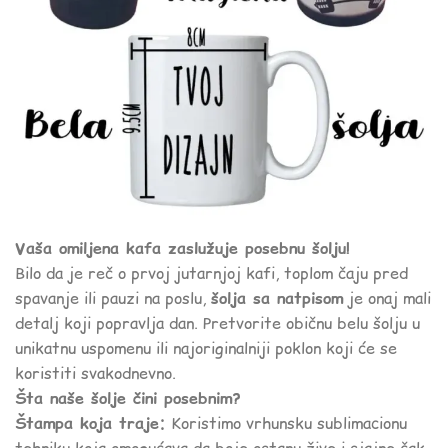
Vaša omiljena kafa zaslužuje posebnu šolju!
Bilo da je reč o prvoj jutarnjoj kafi, toplom čaju pred
spavanje ili pauzi na poslu,
šolja sa natpisom
je onaj mali
detalj koji popravlja dan. Pretvorite običnu belu šolju u
unikatnu uspomenu ili najoriginalniji poklon koji će se
koristiti svakodnevno.
Šta naše šolje čini posebnim?
Štampa koja traje:
Koristimo vrhunsku sublimacionu