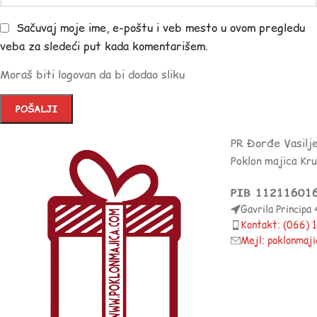
Sačuvaj moje ime, e-poštu i veb mesto u ovom pregledu
veba za sledeći put kada komentarišem.
Moraš biti logovan da bi dodao sliku
PR Đorđe Vasilj
Poklon majica Kr
PIB 11211601
Gavrila Principa
Kontakt: (066)
Mejl: poklonmaj