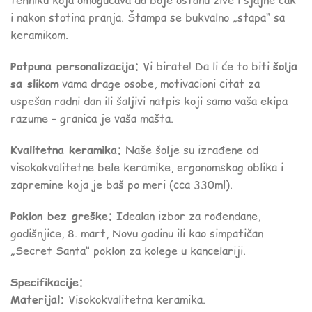
tehniku koja omogućava da boje ostanu žive i sjajne čak
i nakon stotina pranja. Štampa se bukvalno „stapa“ sa
keramikom.
Potpuna personalizacija:
Vi birate! Da li će to biti
šolja
sa slikom
vama drage osobe, motivacioni citat za
uspešan radni dan ili šaljivi natpis koji samo vaša ekipa
razume – granica je vaša mašta.
Kvalitetna keramika:
Naše šolje su izrađene od
visokokvalitetne bele keramike, ergonomskog oblika i
zapremine koja je baš po meri (cca 330ml).
Poklon bez greške:
Idealan izbor za rođendane,
godišnjice, 8. mart, Novu godinu ili kao simpatičan
„Secret Santa“ poklon za kolege u kancelariji.
Specifikacije:
Materijal:
Visokokvalitetna keramika.