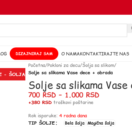
LOG
O NAMA
KONTAKTIRAJTE NAS
DIZAJNIRAJ SAM
Početna
/
Pokloni za decu
/
Šolja sa slikom
/
Solje sa slikama Vase dece + obrada
E - ŠOLJA
Solje sa slikama Vase
700
RSD
–
1.000
RSD
+380 RSD
troškovi poštarine
Rok isporuke:
4 radna dana
TIP ŠOLJE
Bela šolja
Magična šolja