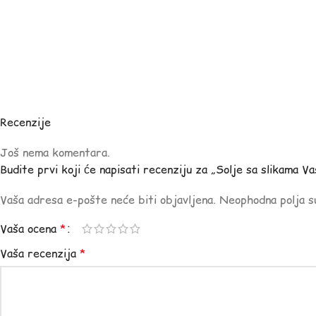
Recenzije
Još nema komentara.
Budite prvi koji će napisati recenziju za „Solje sa slikama V
Vaša adresa e-pošte neće biti objavljena.
Neophodna polja 
Vaša ocena
*
Vaša recenzija
*