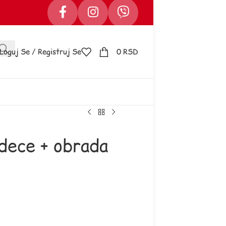
Loguj Se / Registruj Se
0
RSD
 dece + obrada