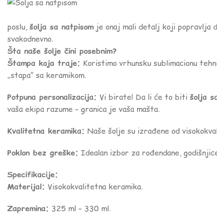
poslu,
šolja sa natpisom
je onaj mali detalj koji popravlja d
svakodnevno.
Šta naše šolje čini posebnim?
Štampa koja traje:
Koristimo vrhunsku sublimacionu tehni
„stapa“ sa keramikom.
Potpuna personalizacija:
Vi birate! Da li će to biti
šolja s
vaša ekipa razume – granica je vaša mašta.
Kvalitetna keramika:
Naše šolje su izrađene od visokokval
Poklon bez greške:
Idealan izbor za rođendane, godišnjice,
Specifikacije:
Materijal:
Visokokvalitetna keramika.
Zapremina:
325 ml – 330 ml.