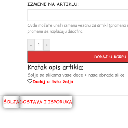
IZMENE NA ARTIKLU:
Ovde možete uneti izmenu vezanu za artikl (promena i
promene se naplaćuju dadatno.
-
+
DODAJ U KORPU
Kratak opis artikla:
Solje sa slikama vase dece + nasa obrada slike
Dodaj u listu želja
ŠOLJA
DOSTAVA I ISPORUKA