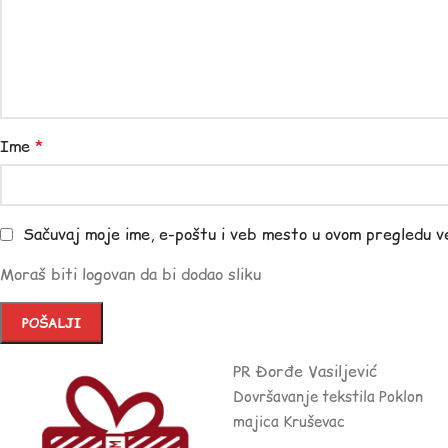
Ime
*
Sačuvaj moje ime, e-poštu i veb mesto u ovom pregledu v
Moraš biti logovan da bi dodao sliku
PR Đorđe Vasiljević
Dovršavanje tekstila Poklon
majica Kruševac