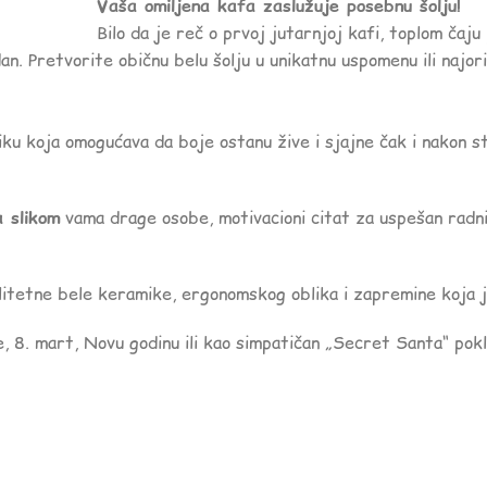
Vaša omiljena kafa zaslužuje posebnu šolju!
Bilo da je reč o prvoj jutarnjoj kafi, toplom čaju
an. Pretvorite običnu belu šolju u unikatnu uspomenu ili najorig
ku koja omogućava da boje ostanu žive i sjajne čak i nakon s
a slikom
vama drage osobe, motivacioni citat za uspešan radni d
itetne bele keramike, ergonomskog oblika i zapremine koja j
 8. mart, Novu godinu ili kao simpatičan „Secret Santa“ poklo