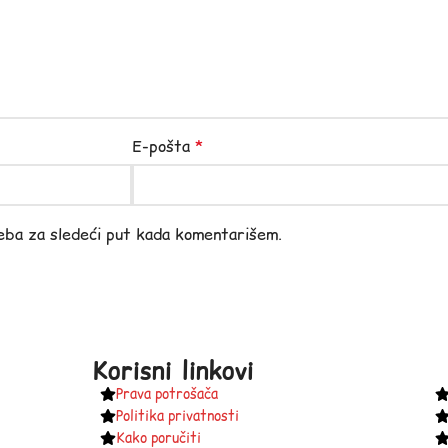
E-pošta
*
eba za sledeći put kada komentarišem.
Korisni linkovi
Prava potrošača
Politika privatnosti
Kako poručiti