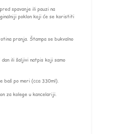
 pred spavanje ili pauzi na
inalniji poklon koji će se koristiti
totina pranja. Štampa se bukvalno
an ili šaljivi natpis koji samo
e baš po meri (cca 330ml).
n za kolege u kancelariji.