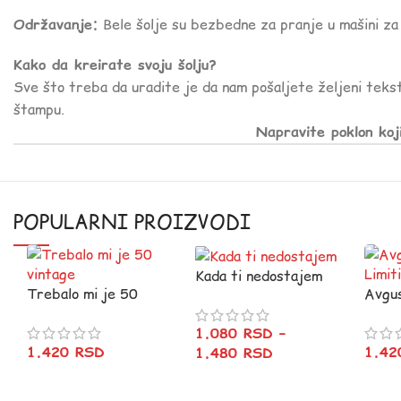
Održavanje:
Bele šolje su bezbedne za pranje u mašini za 
Kako da kreirate svoju šolju?
Sve što treba da uradite je da nam pošaljete željeni tekst
štampu.
Napravite poklon koj
POPULARNI PROIZVODI
Kada ti nedostajem
Trebalo mi je 50
Avgu
vintage
Limit
1.080
RSD
–
1.420
RSD
1.4
1.480
RSD