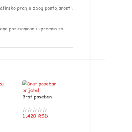
mašinsko pranje zbog postojanosti.
šeno pozicioniran i spreman za
Brat poseban
prijatelj
1.420
RSD