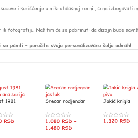
sudove i korišćenje u mikrotalasnoj rerni , crne izbegavati 
 ili fotografiju. Naš tim će se pobrinuti da dizajn bude savr
i se pamti – poručite svoju personalizovanu šolju odmah!
st 1981
Srecan rodjendan
Jokić krigla
irana serija
jastuk
1.320
RSD
20
RSD
1.080
RSD
–
1.480
RSD