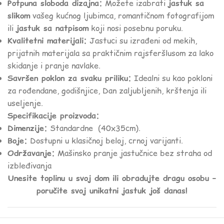
Potpuna sloboda dizajna:
Možete izabrati
jastuk sa
slikom
vašeg kućnog ljubimca, romantičnom fotografijom
ili
jastuk sa natpisom
koji nosi posebnu poruku.
Kvalitetni materijali:
Jastuci su izrađeni od mekih,
prijatnih materijala sa praktičnim rajsferšlusom za lako
skidanje i pranje navlake.
Savršen poklon za svaku priliku:
Idealni su kao pokloni
za rođendane, godišnjice, Dan zaljubljenih, krštenja ili
useljenje.
Specifikacije proizvoda:
Dimenzije:
Standardne (40x35cm).
Boje:
Dostupni u klasičnoj beloj, crnoj varijanti.
Održavanje:
Mašinsko pranje jastučnice bez straha od
izbleđivanja
Unesite toplinu u svoj dom ili obradujte dragu osobu –
poručite svoj unikatni jastuk još danas!