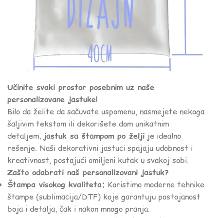
Učinite svaki prostor posebnim uz naše
personalizovane jastuke!
Bilo da želite da sačuvate uspomenu, nasmejete nekoga
šaljivim tekstom ili dekorišete dom unikatnim
detaljem,
jastuk sa štampom po želji
je idealno
rešenje. Naši dekorativni jastuci spajaju udobnost i
kreativnost, postajući omiljeni kutak u svakoj sobi.
Zašto odabrati naš personalizovani jastuk?
Štampa visokog kvaliteta:
Koristimo moderne tehnike
štampe (sublimacija/DTF) koje garantuju postojanost
boja i detalja, čak i nakon mnogo pranja.