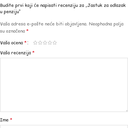
Budite prvi koji će napisati recenziju za „Jastuk za odlazak
u penziju“
Vaša adresa e-pošte neće biti objavljena.
Neophodna polja
su označena
*
Vaša ocena
*
Vaša recenzija
*
Ime
*