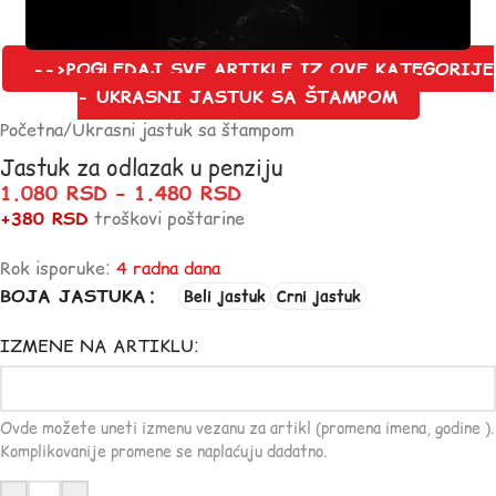
-->POGLEDAJ SVE ARTIKLE IZ OVE KATEGORIJE
- UKRASNI JASTUK SA ŠTAMPOM
Početna
/
Ukrasni jastuk sa štampom
Jastuk za odlazak u penziju
1.080
RSD
–
1.480
RSD
+380 RSD
troškovi poštarine
Rok isporuke:
4 radna dana
BOJA JASTUKA
Beli jastuk
Crni jastuk
IZMENE NA ARTIKLU:
Ovde možete uneti izmenu vezanu za artikl (promena imena, godine ).
Komplikovanije promene se naplaćuju dadatno.