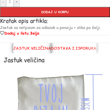
-
+
DODAJ U KORPU
Kratak opis artikla:
Jastuk sa natpisom za odlazak u penziju + slika po želji.
Dodaj u listu želja
JASTUK VELIČINA
DOSTAVA I ISPORUKA
Jastuk veličina