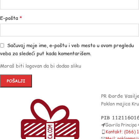
E-pošta
*
Sačuvaj moje ime, e-poštu i veb mesto u ovom pregledu
veba za sledeći put kada komentarišem.
Moraš biti logovan da bi dodao sliku
PR Đorđe Vasilj
Poklon majica Kr
PIB 11211601
Gavrila Principa
Kontakt: (066)
Mejl: poklonmaj