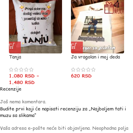
Tanja
Ja vragolan i moj deda
1.080
RSD
–
620
RSD
1.480
RSD
Recenzije
Još nema komentara.
Budite prvi koji će napisati recenziju za „Najboljem tati i
muzu sa slikama“
Vaša adresa e-pošte neće biti objavljena.
Neophodna polja