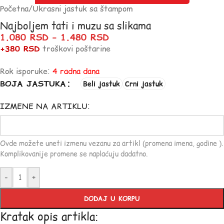
Početna
/
Ukrasni jastuk sa štampom
Najboljem tati i muzu sa slikama
1.080
RSD
–
1.480
RSD
+380 RSD
troškovi poštarine
Rok isporuke:
4 radna dana
BOJA JASTUKA
Beli jastuk
Crni jastuk
IZMENE NA ARTIKLU:
Ovde možete uneti izmenu vezanu za artikl (promena imena, godine ).
Komplikovanije promene se naplaćuju dadatno.
-
+
DODAJ U KORPU
Kratak opis artikla: