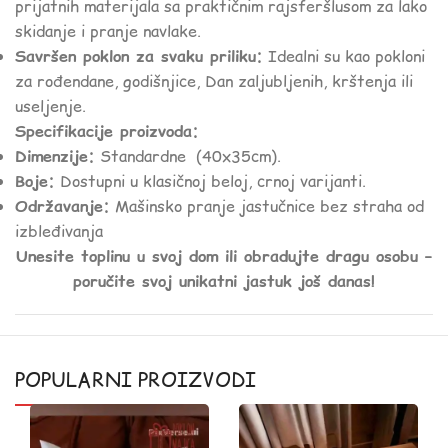
prijatnih materijala sa praktičnim rajsferšlusom za lako
skidanje i pranje navlake.
Savršen poklon za svaku priliku:
Idealni su kao pokloni
za rođendane, godišnjice, Dan zaljubljenih, krštenja ili
useljenje.
Specifikacije proizvoda:
Dimenzije:
Standardne (40x35cm).
Boje:
Dostupni u klasičnoj beloj, crnoj varijanti.
Održavanje:
Mašinsko pranje jastučnice bez straha od
izbleđivanja
Unesite toplinu u svoj dom ili obradujte dragu osobu –
poručite svoj unikatni jastuk još danas!
POPULARNI PROIZVODI