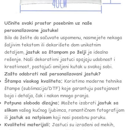
Učinite svaki prostor posebnim uz naše
personalizovane jastuke!
Bilo da želite da sačuvate uspomenu, nasmejete nekoga
šaljivim tekstom ili dekorišete dom unikatnim
detaljem,
jastuk sa štampom po želji
je idealno
rešenje. Naši dekorativni jastuci spajaju udobnost i
kreativnost, postajući omiljeni kutak u svakoj sobi.
Zašto odabrati naš personalizovani jastuk?
Štampa visokog kvaliteta:
Koristimo moderne tehnike
štampe (sublimacija/DTF) koje garantuju postojanost
boja i detalja, čak i nakon mnogo pranja.
Potpuna sloboda dizajna:
Možete izabrati
jastuk sa
slikom
vašeg kućnog ljubimca, romantičnom fotografijom
ili
jastuk sa natpisom
koji nosi posebnu poruku.
Kvalitetni materijali:
Jastuci su izrađeni od mekih,