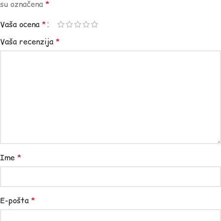
su označena
*
Vaša ocena
*
Vaša recenzija
*
Ime
*
E-pošta
*