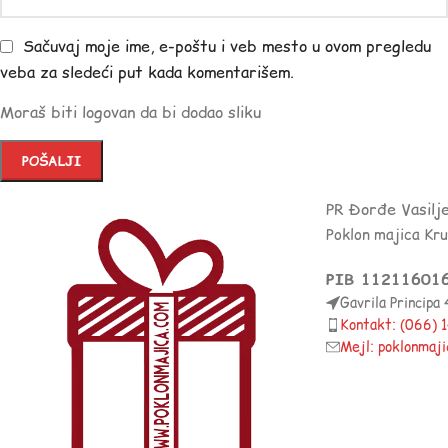
Sačuvaj moje ime, e-poštu i veb mesto u ovom pregledu
veba za sledeći put kada komentarišem.
Moraš biti logovan da bi dodao sliku
PR Đorđe Vasilj
Poklon majica Kr
PIB 11211601
Gavrila Principa
Kontakt: (066)
Mejl: poklonmaj