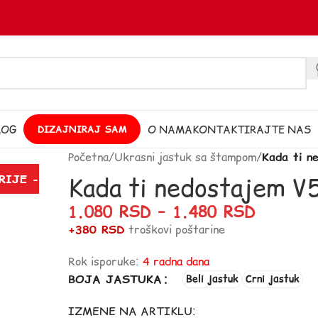
LOG
O NAMA
KONTAKTIRAJTE NAS
DIZAJNIRAJ SAM
Početna
/
Ukrasni jastuk sa štampom
/
Kada ti n
Kada ti nedostajem V
RIJE -
1.080
RSD
–
1.480
RSD
+380 RSD
troškovi poštarine
Rok isporuke:
4 radna dana
BOJA JASTUKA
Beli jastuk
Crni jastuk
IZMENE NA ARTIKLU: