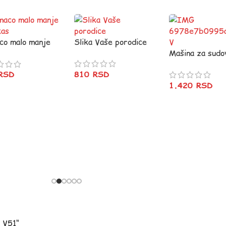
co malo manje
Slika Vaše porodice
kas
Mašina za sudo
810
RSD
RSD
1.420
RSD
m V51“