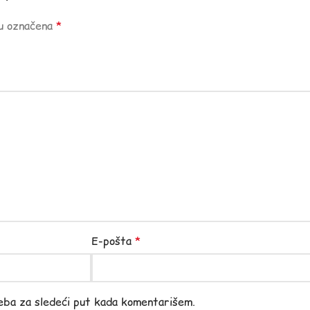
su označena
*
E-pošta
*
eba za sledeći put kada komentarišem.