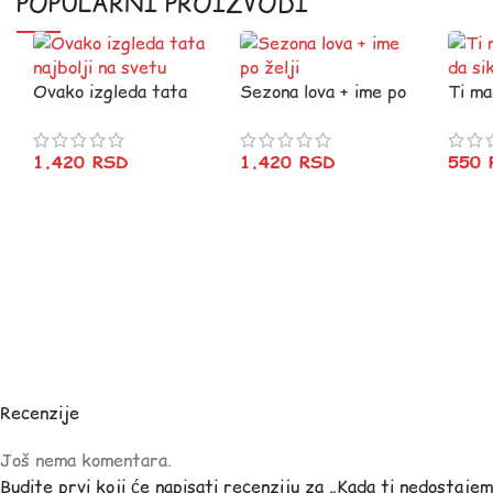
POPULARNI PROIZVODI
Ovako izgleda tata
Sezona lova + ime po
Ti ma
najbolji na svetu
želji
da si
1.420
RSD
1.420
RSD
550
Recenzije
Još nema komentara.
Budite prvi koji će napisati recenziju za „Kada ti nedostaje