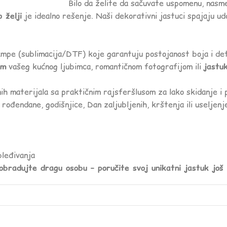
Bilo da želite da sačuvate uspomenu, nasme
 želji
je idealno rešenje. Naši dekorativni jastuci spajaju ud
pe (sublimacija/DTF) koje garantuju postojanost boja i deta
om
vašeg kućnog ljubimca, romantičnom fotografijom ili
jastu
ih materijala sa praktičnim rajsferšlusom za lako skidanje i 
 rođendane, godišnjice, Dan zaljubljenih, krštenja ili useljenj
leđivanja
 obradujte dragu osobu – poručite svoj unikatni jastuk još