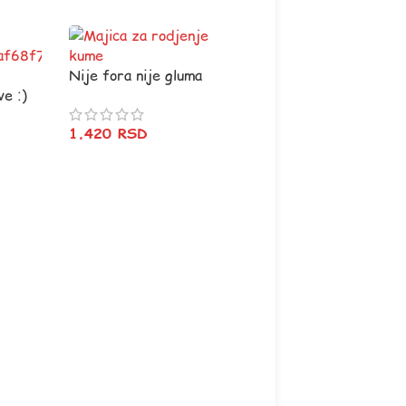
Nije fora nije gluma
ve :)
1.420
RSD
Ja vragolan i moj
deda
620
RSD