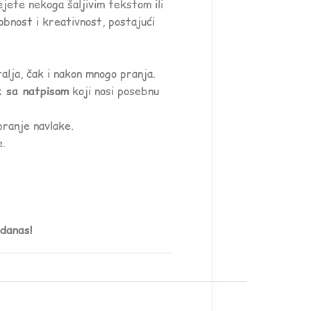
jete nekoga šaljivim tekstom ili
obnost i kreativnost, postajući
lja, čak i nakon mnogo pranja.
k sa natpisom
koji nosi posebnu
pranje navlake.
e.
 danas!