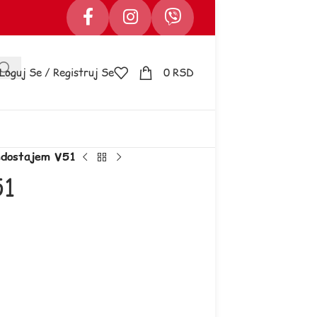
Loguj Se / Registruj Se
0
RSD
edostajem V51
51