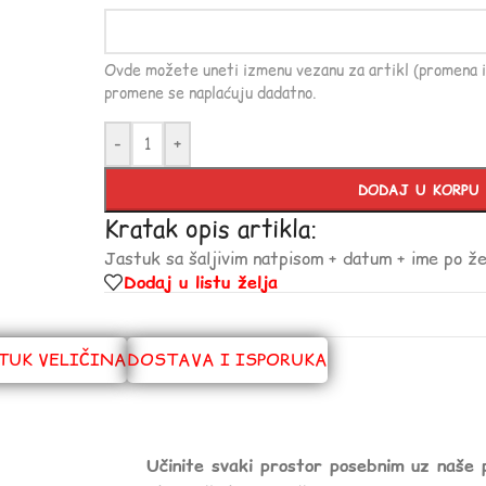
Ovde možete uneti izmenu vezanu za artikl (promena i
promene se naplaćuju dadatno.
-
+
DODAJ U KORPU
Kratak opis artikla:
Jastuk sa šaljivim natpisom + datum + ime po žel
Dodaj u listu želja
TUK VELIČINA
DOSTAVA I ISPORUKA
Učinite svaki prostor posebnim uz naše 