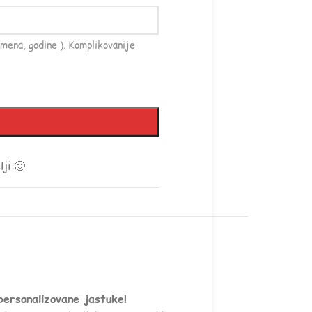
mena, godine ). Komplikovanije
ji 🙂
personalizovane jastuke!