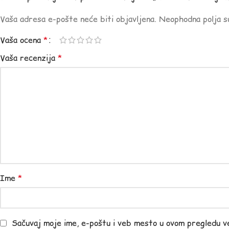
Vaša adresa e-pošte neće biti objavljena.
Neophodna polja 
Vaša ocena
*
Vaša recenzija
*
Ime
*
Sačuvaj moje ime, e-poštu i veb mesto u ovom pregledu v