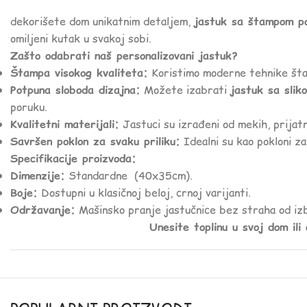
dekorišete dom unikatnim detaljem,
jastuk sa štampom po
omiljeni kutak u svakoj sobi.
Zašto odabrati naš personalizovani jastuk?
Štampa visokog kvaliteta:
Koristimo moderne tehnike štam
Potpuna sloboda dizajna:
Možete izabrati
jastuk sa slik
poruku.
Kvalitetni materijali:
Jastuci su izrađeni od mekih, prijatn
Savršen poklon za svaku priliku:
Idealni su kao pokloni za
Specifikacije proizvoda:
Dimenzije:
Standardne (40x35cm).
Boje:
Dostupni u klasičnoj beloj, crnoj varijanti.
Održavanje:
Mašinsko pranje jastučnice bez straha od izb
Unesite toplinu u svoj dom ili