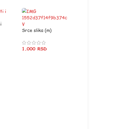
i
Srce slika (m)
1.000
RSD
Ne brini – ženska
700
RSD
–
1.000
RSD