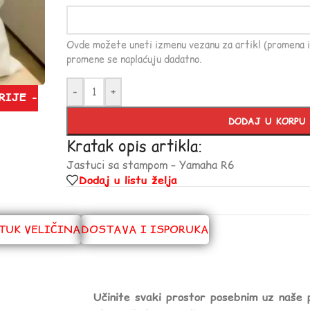
Ovde možete uneti izmenu vezanu za artikl (promena i
promene se naplaćuju dadatno.
-
+
RIJE -
DODAJ U KORPU
Kratak opis artikla:
Jastuci sa stampom – Yamaha R6
Dodaj u listu želja
TUK VELIČINA
DOSTAVA I ISPORUKA
Učinite svaki prostor posebnim uz naše 