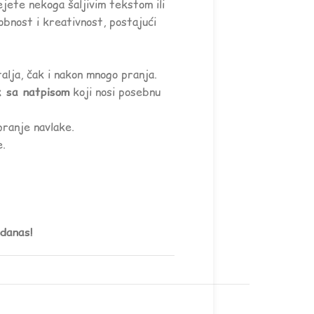
jete nekoga šaljivim tekstom ili
obnost i kreativnost, postajući
lja, čak i nakon mnogo pranja.
k sa natpisom
koji nosi posebnu
pranje navlake.
e.
 danas!