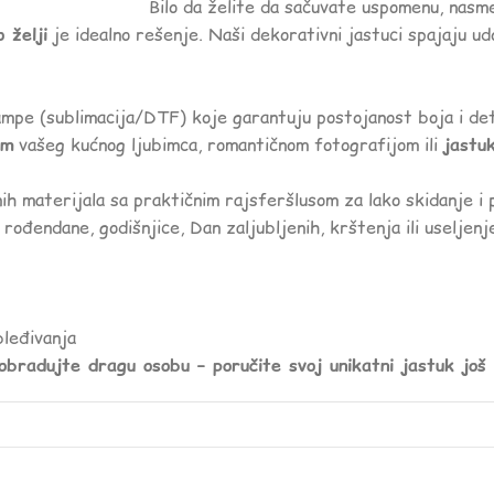
Bilo da želite da sačuvate uspomenu, nasme
 želji
je idealno rešenje. Naši dekorativni jastuci spajaju ud
pe (sublimacija/DTF) koje garantuju postojanost boja i deta
om
vašeg kućnog ljubimca, romantičnom fotografijom ili
jastu
ih materijala sa praktičnim rajsferšlusom za lako skidanje i 
 rođendane, godišnjice, Dan zaljubljenih, krštenja ili useljenj
leđivanja
 obradujte dragu osobu – poručite svoj unikatni jastuk još