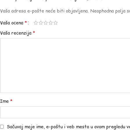
Vaša adresa e-pošte neće biti objavljena.
Neophodna polja 
Vaša ocena
*
Vaša recenzija
*
Ime
*
Sačuvaj moje ime, e-poštu i veb mesto u ovom pregledu v