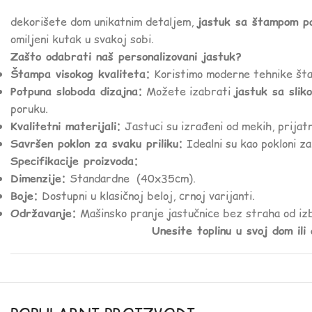
dekorišete dom unikatnim detaljem,
jastuk sa štampom po
omiljeni kutak u svakoj sobi.
Zašto odabrati naš personalizovani jastuk?
Štampa visokog kvaliteta:
Koristimo moderne tehnike štam
Potpuna sloboda dizajna:
Možete izabrati
jastuk sa slik
poruku.
Kvalitetni materijali:
Jastuci su izrađeni od mekih, prijatn
Savršen poklon za svaku priliku:
Idealni su kao pokloni za
Specifikacije proizvoda:
Dimenzije:
Standardne (40x35cm).
Boje:
Dostupni u klasičnoj beloj, crnoj varijanti.
Održavanje:
Mašinsko pranje jastučnice bez straha od izb
Unesite toplinu u svoj dom ili