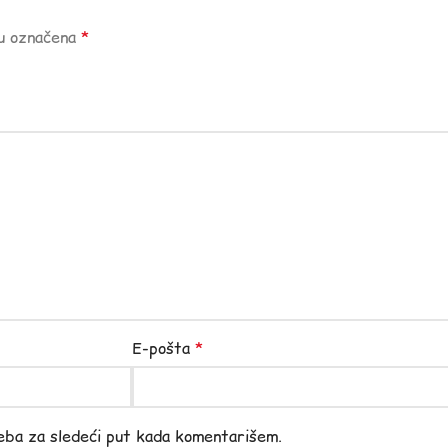
su označena
*
E-pošta
*
eba za sledeći put kada komentarišem.