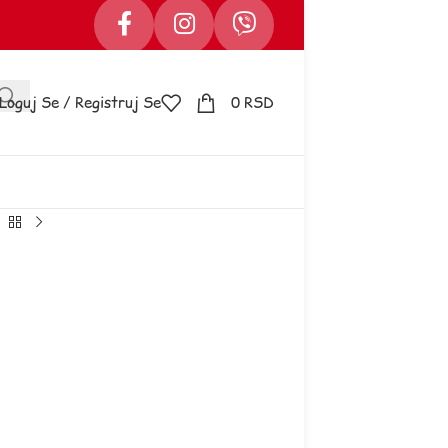
Loguj Se / Registruj Se
0
RSD