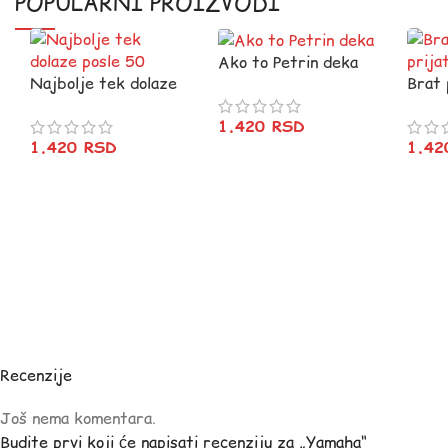
POPULARNI PROIZVODI
Ako to Petrin deka
Najbolje tek dolaze
Brat 
posle 50
prijat
1.420
RSD
1.420
RSD
1.4
Recenzije
Još nema komentara.
Budite prvi koji će napisati recenziju za „Yamaha“