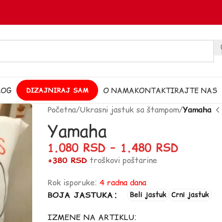
LOG
O NAMA
KONTAKTIRAJTE NAS
DIZAJNIRAJ SAM
Početna
/
Ukrasni jastuk sa štampom
/
Yamaha
Yamaha
1.080
RSD
–
1.480
RSD
+380 RSD
troškovi poštarine
Rok isporuke:
4 radna dana
BOJA JASTUKA
Beli jastuk
Crni jastuk
IZMENE NA ARTIKLU: