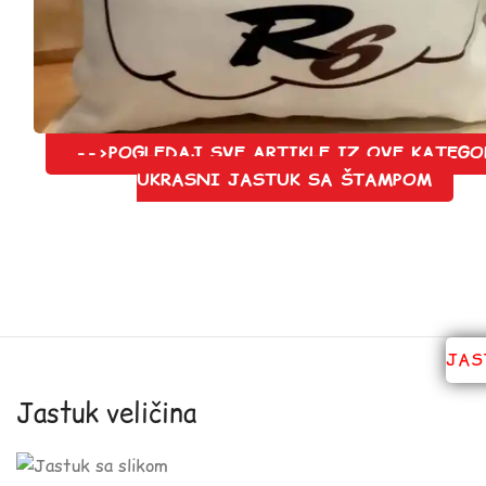
-->POGLEDAJ SVE ARTIKLE IZ OVE KATEGO
UKRASNI JASTUK SA ŠTAMPOM
JAS
Jastuk veličina