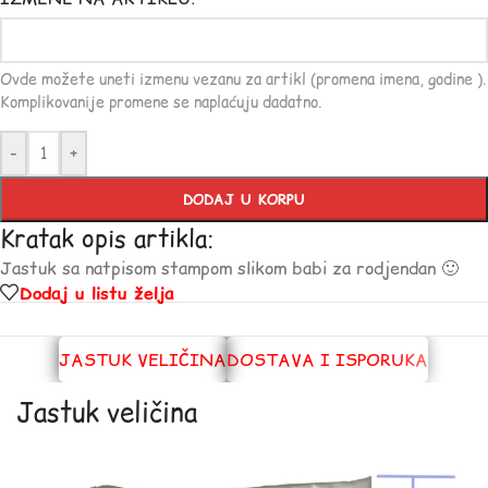
Ovde možete uneti izmenu vezanu za artikl (promena imena, godine ).
Komplikovanije promene se naplaćuju dadatno.
-
+
DODAJ U KORPU
Kratak opis artikla:
Jastuk sa natpisom stampom slikom babi za rodjendan 🙂
Dodaj u listu želja
JASTUK VELIČINA
DOSTAVA I ISPORUKA
Jastuk veličina