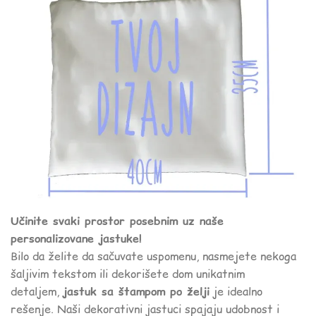
Učinite svaki prostor posebnim uz naše
personalizovane jastuke!
Bilo da želite da sačuvate uspomenu, nasmejete nekoga
šaljivim tekstom ili dekorišete dom unikatnim
detaljem,
jastuk sa štampom po želji
je idealno
rešenje. Naši dekorativni jastuci spajaju udobnost i