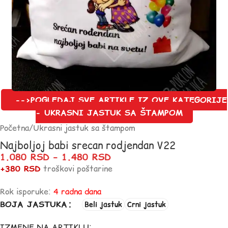
-->POGLEDAJ SVE ARTIKLE IZ OVE KATEGORIJE
- UKRASNI JASTUK SA ŠTAMPOM
Početna
/
Ukrasni jastuk sa štampom
Najboljoj babi srecan rodjendan V22
1.080
RSD
–
1.480
RSD
+380 RSD
troškovi poštarine
Rok isporuke:
4 radna dana
BOJA JASTUKA
Beli jastuk
Crni jastuk
IZMENE NA ARTIKLU: