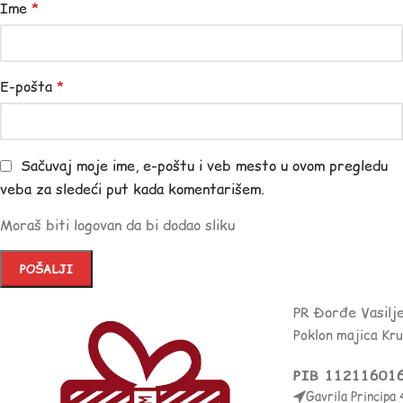
Ime
*
E-pošta
*
Sačuvaj moje ime, e-poštu i veb mesto u ovom pregledu
veba za sledeći put kada komentarišem.
Moraš biti logovan da bi dodao sliku
PR Đorđe Vasilj
Poklon majica Kr
PIB 11211601
Gavrila Principa