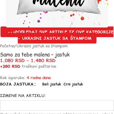
-->POGLEDAJ SVE ARTIKLE IZ OVE KATEGORIJE
- UKRASNI JASTUK SA ŠTAMPOM
Početna
/
Ukrasni jastuk sa štampom
Samo za tebe malena – jastuk
1.080
RSD
–
1.480
RSD
+380 RSD
troškovi poštarine
Rok isporuke:
4 radna dana
BOJA JASTUKA
Beli jastuk
Crni jastuk
IZMENE NA ARTIKLU: