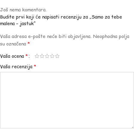
Još nema komentara.
Budite prvi koji će napisati recenziju za „Samo za tebe
malena – jastuk“
Vaša adresa e-pošte neće biti objavljena.
Neophodna polja
su označena
*
Vaša ocena
*
Vaša recenzija
*