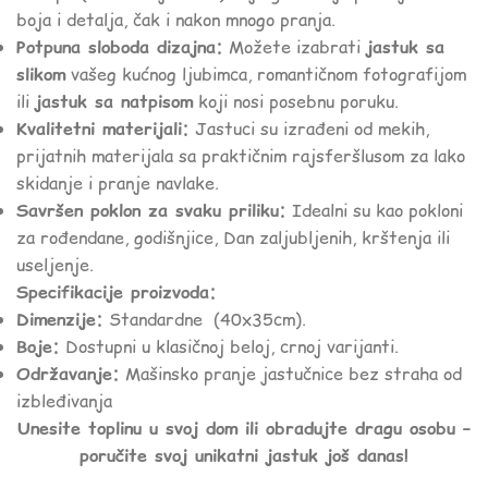
boja i detalja, čak i nakon mnogo pranja.
Potpuna sloboda dizajna:
Možete izabrati
jastuk sa
slikom
vašeg kućnog ljubimca, romantičnom fotografijom
ili
jastuk sa natpisom
koji nosi posebnu poruku.
Kvalitetni materijali:
Jastuci su izrađeni od mekih,
prijatnih materijala sa praktičnim rajsferšlusom za lako
skidanje i pranje navlake.
Savršen poklon za svaku priliku:
Idealni su kao pokloni
za rođendane, godišnjice, Dan zaljubljenih, krštenja ili
useljenje.
Specifikacije proizvoda:
Dimenzije:
Standardne (40x35cm).
Boje:
Dostupni u klasičnoj beloj, crnoj varijanti.
Održavanje:
Mašinsko pranje jastučnice bez straha od
izbleđivanja
Unesite toplinu u svoj dom ili obradujte dragu osobu –
poručite svoj unikatni jastuk još danas!