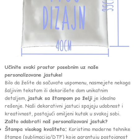
Učinite svaki prostor posebnim uz naše
personalizovane jastuke!
Bilo da želite da sačuvate uspomenu, nasmejete nekoga
šaljivim tekstom ili dekorišete dom unikatnim
detaljem,
jastuk sa štampom po želji
je idealno
rešenje. Naši dekorativni jastuci spajaju udobnost i
kreativnost, postajući omiljeni kutak u svakoj sobi.
Zašto odabrati naš personalizovani jastuk?
Štampa visokog kvaliteta:
Koristimo moderne tehnike
štampe (sublimacija/DTF) koje garantuju postojanost