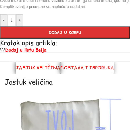
Ovde možete uneti izmenu vezanu za artikl (promena imena, godine ).
Komplikovanije promene se naplaćuju dadatno.
-
+
DODAJ U KORPU
Kratak opis artikla:
Dodaj u listu želja
JASTUK VELIČINA
DOSTAVA I ISPORUKA
Jastuk veličina