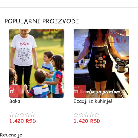
POPULARNI PROIZVODI
Baka
Izadji iz kuhinje!
1.420
RSD
1.420
RSD
Recenzije