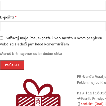
E-pošta
*
Sačuvaj moje ime, e-poštu i veb mesto u ovom pregledu
veba za sledeći put kada komentarišem.
Moraš biti logovan da bi dodao sliku
PR Đorđe Vasilj
Poklon majica Kr
PIB 11211601
Gavrila Principa
Kontakt: (066)