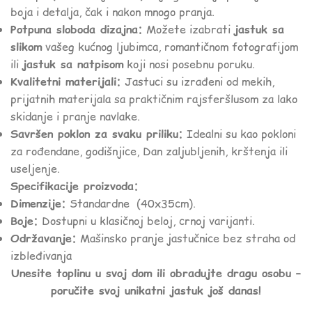
boja i detalja, čak i nakon mnogo pranja.
Potpuna sloboda dizajna:
Možete izabrati
jastuk sa
slikom
vašeg kućnog ljubimca, romantičnom fotografijom
ili
jastuk sa natpisom
koji nosi posebnu poruku.
Kvalitetni materijali:
Jastuci su izrađeni od mekih,
prijatnih materijala sa praktičnim rajsferšlusom za lako
skidanje i pranje navlake.
Savršen poklon za svaku priliku:
Idealni su kao pokloni
za rođendane, godišnjice, Dan zaljubljenih, krštenja ili
useljenje.
Specifikacije proizvoda:
Dimenzije:
Standardne (40x35cm).
Boje:
Dostupni u klasičnoj beloj, crnoj varijanti.
Održavanje:
Mašinsko pranje jastučnice bez straha od
izbleđivanja
Unesite toplinu u svoj dom ili obradujte dragu osobu –
poručite svoj unikatni jastuk još danas!