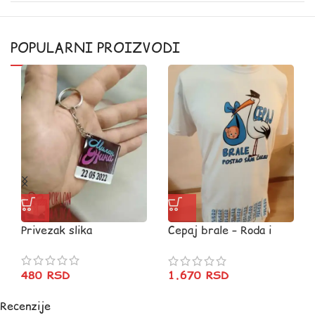
POPULARNI PROIZVODI
Privezak slika
Cepaj brale – Roda i
pelceri
480
RSD
1.670
RSD
Recenzije