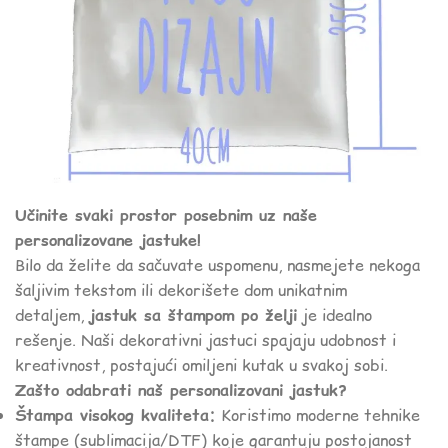
Učinite svaki prostor posebnim uz naše
personalizovane jastuke!
Bilo da želite da sačuvate uspomenu, nasmejete nekoga
šaljivim tekstom ili dekorišete dom unikatnim
detaljem,
jastuk sa štampom po želji
je idealno
rešenje. Naši dekorativni jastuci spajaju udobnost i
kreativnost, postajući omiljeni kutak u svakoj sobi.
Zašto odabrati naš personalizovani jastuk?
Štampa visokog kvaliteta:
Koristimo moderne tehnike
štampe (sublimacija/DTF) koje garantuju postojanost