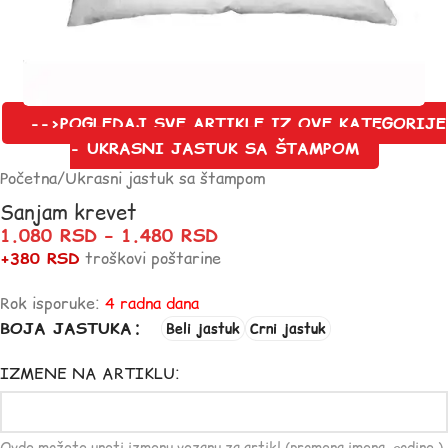
-->POGLEDAJ SVE ARTIKLE IZ OVE KATEGORIJE
- UKRASNI JASTUK SA ŠTAMPOM
Početna
/
Ukrasni jastuk sa štampom
Sanjam krevet
1.080
RSD
–
1.480
RSD
+380 RSD
troškovi poštarine
Rok isporuke:
4 radna dana
BOJA JASTUKA
Beli jastuk
Crni jastuk
IZMENE NA ARTIKLU: