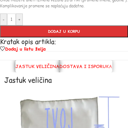
Ovde možete uneti izmenu vezanu za artikl (promena imena, godine ).
Komplikovanije promene se naplaćuju dadatno.
-
+
DODAJ U KORPU
Kratak opis artikla:
Dodaj u listu želja
JASTUK VELIČINA
DOSTAVA I ISPORUKA
Jastuk veličina