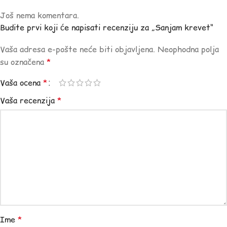
Još nema komentara.
Budite prvi koji će napisati recenziju za „Sanjam krevet“
Vaša adresa e-pošte neće biti objavljena.
Neophodna polja
su označena
*
Vaša ocena
*
Vaša recenzija
*
Ime
*