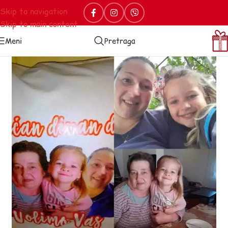
Skip to navigation
Skip to main content
Meni
Pretraga