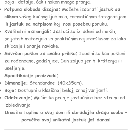
boja i detalja, čak i nakon mnogo pranja.
Potpuna sloboda dizajna:
Možete izabrati
jastuk sa
slikom
vašeg kućnog ljubimca, romantičnom fotografijom
ili
jastuk sa natpisom
koji nosi posebnu poruku.
Kvalitetni materijali:
Jastuci su izrađeni od mekih,
prijatnih materijala sa praktičnim rajsferšlusom za lako
skidanje i pranje navlake.
Savršen poklon za svaku priliku:
Idealni su kao pokloni
za rođendane, godišnjice, Dan zaljubljenih, krštenja ili
useljenje.
Specifikacije proizvoda:
Dimenzije:
Standardne (40x35cm).
Boje:
Dostupni u klasičnoj beloj, crnoj varijanti.
Održavanje:
Mašinsko pranje jastučnice bez straha od
izbleđivanja
Unesite toplinu u svoj dom ili obradujte dragu osobu –
poručite svoj unikatni jastuk još danas!