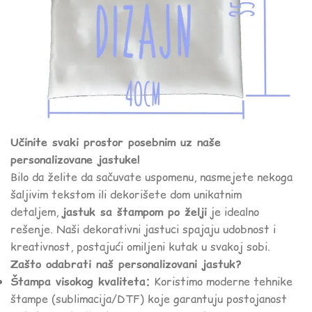
Učinite svaki prostor posebnim uz naše
personalizovane jastuke!
Bilo da želite da sačuvate uspomenu, nasmejete nekoga
šaljivim tekstom ili dekorišete dom unikatnim
detaljem,
jastuk sa štampom po želji
je idealno
rešenje. Naši dekorativni jastuci spajaju udobnost i
kreativnost, postajući omiljeni kutak u svakoj sobi.
Zašto odabrati naš personalizovani jastuk?
Štampa visokog kvaliteta:
Koristimo moderne tehnike
štampe (sublimacija/DTF) koje garantuju postojanost