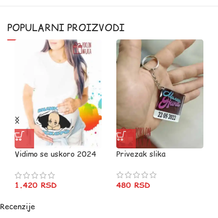
POPULARNI PROIZVODI
Vidimo se uskoro 2024
Privezak slika
decak
480
RSD
1.420
RSD
Recenzije