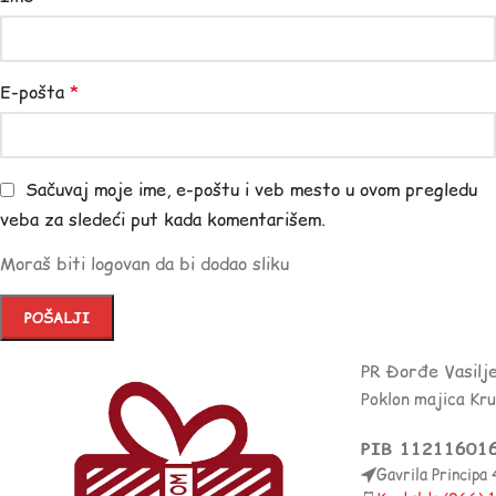
E-pošta
*
Sačuvaj moje ime, e-poštu i veb mesto u ovom pregledu
veba za sledeći put kada komentarišem.
Moraš biti logovan da bi dodao sliku
PR Đorđe Vasilj
Poklon majica Kr
PIB 11211601
Gavrila Principa