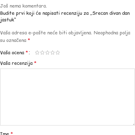
Još nema komentara.
Budite prvi koji će napisati recenziju za „Srecan divan dan
jastuk“
Vaša adresa e-pošte neće biti objavljena.
Neophodna polja
su označena
*
Vaša ocena
*
Vaša recenzija
*
Ime
*