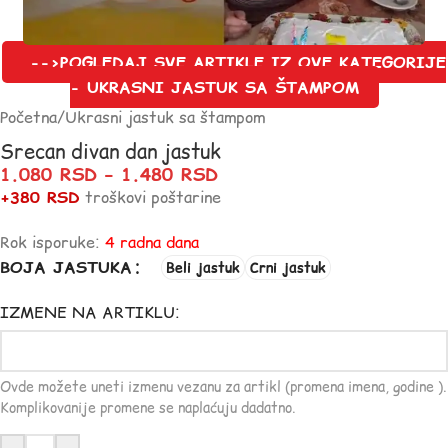
-->POGLEDAJ SVE ARTIKLE IZ OVE KATEGORIJE
- UKRASNI JASTUK SA ŠTAMPOM
Početna
/
Ukrasni jastuk sa štampom
Srecan divan dan jastuk
1.080
RSD
–
1.480
RSD
+380 RSD
troškovi poštarine
Rok isporuke:
4 radna dana
BOJA JASTUKA
Beli jastuk
Crni jastuk
IZMENE NA ARTIKLU:
Ovde možete uneti izmenu vezanu za artikl (promena imena, godine ).
Komplikovanije promene se naplaćuju dadatno.