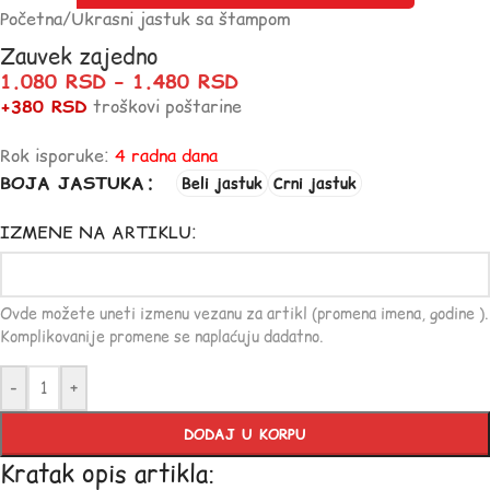
Početna
/
Ukrasni jastuk sa štampom
Zauvek zajedno
1.080
RSD
–
1.480
RSD
+380 RSD
troškovi poštarine
Rok isporuke:
4 radna dana
BOJA JASTUKA
Beli jastuk
Crni jastuk
IZMENE NA ARTIKLU:
Ovde možete uneti izmenu vezanu za artikl (promena imena, godine ).
Komplikovanije promene se naplaćuju dadatno.
-
+
DODAJ U KORPU
Kratak opis artikla: