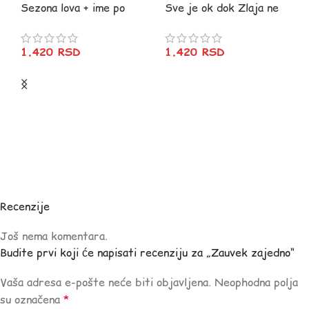
Sezona lova + ime po
Sve je ok dok Zlaja ne
želji
popizdi
1.420
RSD
1.420
RSD
Recenzije
Još nema komentara.
Budite prvi koji će napisati recenziju za „Zauvek zajedno“
Vaša adresa e-pošte neće biti objavljena.
Neophodna polja
su označena
*