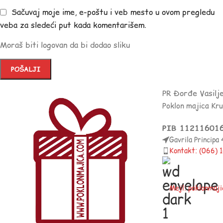
Sačuvaj moje ime, e-poštu i veb mesto u ovom pregledu
veba za sledeći put kada komentarišem.
Moraš biti logovan da bi dodao sliku
PR Đorđe Vasilj
Poklon majica Kr
PIB 11211601
Gavrila Principa
Kontakt: (066)
Mejl: poklonmaj