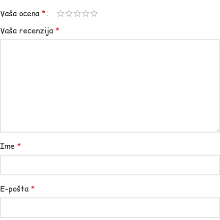
Vaša ocena
*
Vaša recenzija
*
Ime
*
E-pošta
*