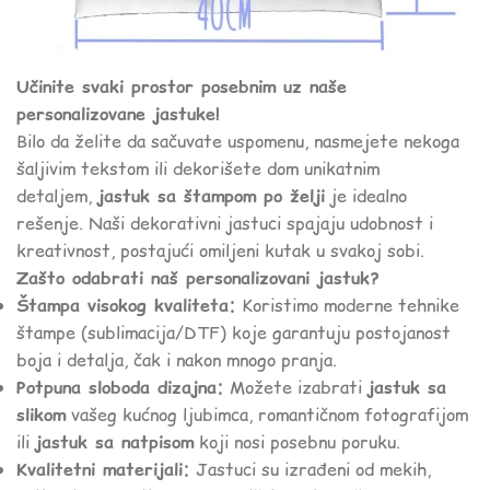
Učinite svaki prostor posebnim uz naše
personalizovane jastuke!
Bilo da želite da sačuvate uspomenu, nasmejete nekoga
šaljivim tekstom ili dekorišete dom unikatnim
detaljem,
jastuk sa štampom po želji
je idealno
rešenje. Naši dekorativni jastuci spajaju udobnost i
kreativnost, postajući omiljeni kutak u svakoj sobi.
Zašto odabrati naš personalizovani jastuk?
Štampa visokog kvaliteta:
Koristimo moderne tehnike
štampe (sublimacija/DTF) koje garantuju postojanost
boja i detalja, čak i nakon mnogo pranja.
Potpuna sloboda dizajna:
Možete izabrati
jastuk sa
slikom
vašeg kućnog ljubimca, romantičnom fotografijom
ili
jastuk sa natpisom
koji nosi posebnu poruku.
Kvalitetni materijali:
Jastuci su izrađeni od mekih,