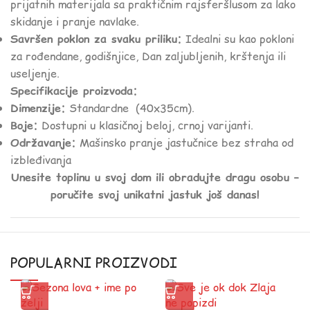
prijatnih materijala sa praktičnim rajsferšlusom za lako
skidanje i pranje navlake.
Savršen poklon za svaku priliku:
Idealni su kao pokloni
za rođendane, godišnjice, Dan zaljubljenih, krštenja ili
useljenje.
Specifikacije proizvoda:
Dimenzije:
Standardne (40x35cm).
Boje:
Dostupni u klasičnoj beloj, crnoj varijanti.
Održavanje:
Mašinsko pranje jastučnice bez straha od
izbleđivanja
Unesite toplinu u svoj dom ili obradujte dragu osobu –
poručite svoj unikatni jastuk još danas!
POPULARNI PROIZVODI