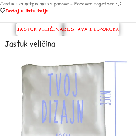
Jastuci sa natpisima za parove – Forever together 🙂
Dodaj u listu želja
JASTUK VELIČINA
DOSTAVA I ISPORUKA
Jastuk veličina