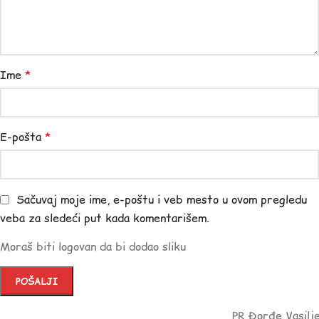
Ime
*
E-pošta
*
Sačuvaj moje ime, e-poštu i veb mesto u ovom pregledu
veba za sledeći put kada komentarišem.
Moraš biti logovan da bi dodao sliku
PR Đorđe Vasilj