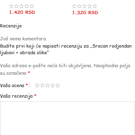
1.420
RSD
1.320
RSD
Recenzije
Još nema komentara.
Budite prvi koji će napisati recenziju za „Srecan rodjendan
ljubavi + obrada slike“
Vaša adresa e-pošte neće biti objavljena.
Neophodna polja
su označena
*
Vaša ocena
*
Vaša recenzija
*