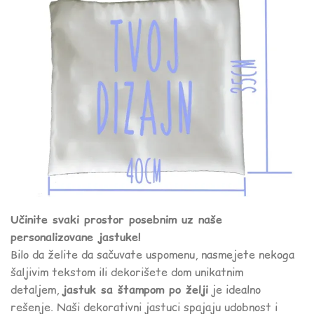
Učinite svaki prostor posebnim uz naše
personalizovane jastuke!
Bilo da želite da sačuvate uspomenu, nasmejete nekoga
šaljivim tekstom ili dekorišete dom unikatnim
detaljem,
jastuk sa štampom po želji
je idealno
rešenje. Naši dekorativni jastuci spajaju udobnost i