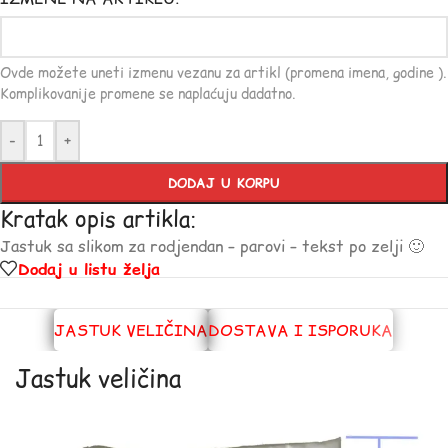
Ovde možete uneti izmenu vezanu za artikl (promena imena, godine ).
Komplikovanije promene se naplaćuju dadatno.
-
+
DODAJ U KORPU
Kratak opis artikla:
Jastuk sa slikom za rodjendan – parovi – tekst po zelji 🙂
Dodaj u listu želja
JASTUK VELIČINA
DOSTAVA I ISPORUKA
Jastuk veličina