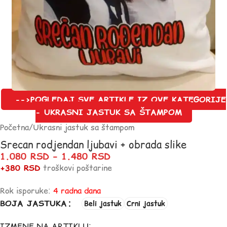
-->POGLEDAJ SVE ARTIKLE IZ OVE KATEGORIJE
- UKRASNI JASTUK SA ŠTAMPOM
Početna
/
Ukrasni jastuk sa štampom
Srecan rodjendan ljubavi + obrada slike
1.080
RSD
–
1.480
RSD
+380 RSD
troškovi poštarine
Rok isporuke:
4 radna dana
BOJA JASTUKA
Beli jastuk
Crni jastuk
IZMENE NA ARTIKLU: