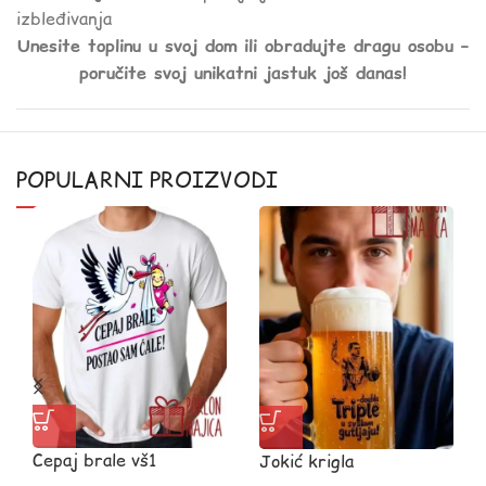
izbleđivanja
Unesite toplinu u svoj dom ili obradujte dragu osobu –
poručite svoj unikatni jastuk još danas!
POPULARNI PROIZVODI
Cepaj brale vš1
Jokić krigla