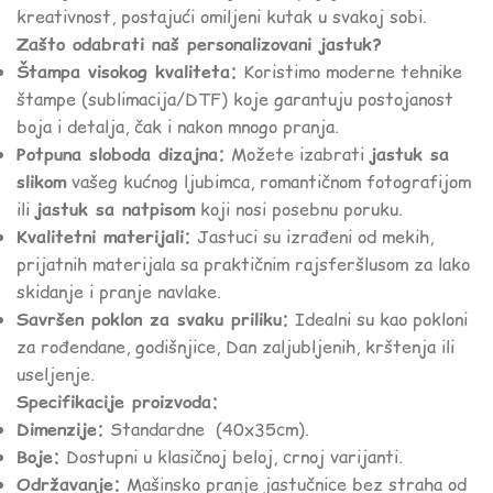
kreativnost, postajući omiljeni kutak u svakoj sobi.
Zašto odabrati naš personalizovani jastuk?
Štampa visokog kvaliteta:
Koristimo moderne tehnike
štampe (sublimacija/DTF) koje garantuju postojanost
boja i detalja, čak i nakon mnogo pranja.
Potpuna sloboda dizajna:
Možete izabrati
jastuk sa
slikom
vašeg kućnog ljubimca, romantičnom fotografijom
ili
jastuk sa natpisom
koji nosi posebnu poruku.
Kvalitetni materijali:
Jastuci su izrađeni od mekih,
prijatnih materijala sa praktičnim rajsferšlusom za lako
skidanje i pranje navlake.
Savršen poklon za svaku priliku:
Idealni su kao pokloni
za rođendane, godišnjice, Dan zaljubljenih, krštenja ili
useljenje.
Specifikacije proizvoda:
Dimenzije:
Standardne (40x35cm).
Boje:
Dostupni u klasičnoj beloj, crnoj varijanti.
Održavanje:
Mašinsko pranje jastučnice bez straha od