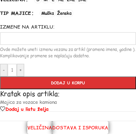
TIP MAJICE
Muška
Ženska
IZMENE NA ARTIKLU:
Ovde možete uneti izmenu vezanu za artikl (promena imena, godine ).
Komplikovanije promene se naplaćuju dadatno.
-
+
DODAJ U KORPU
Kratak opis artikla:
Majica za vozace kamiona
Dodaj u listu želja
VELIČINA
DOSTAVA I ISPORUKA