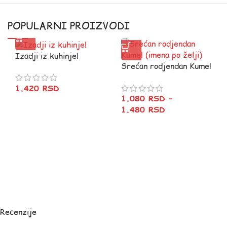
POPULARNI PROIZVODI
Izadji iz kuhinje!
Srećan rodjendan Kume!
(imena po želji)
1.420
RSD
1.080
RSD
–
1.480
RSD
Recenzije