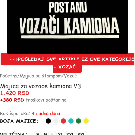
-->POGLEDAJ SVE ARTIKLE IZ OVE KATEGORIJE
- VOZAČ
Početna
/
Majica sa štampom
/
Vozač
Majica za vozace kamiona V3
1.420
RSD
+380 RSD
troškovi poštarine
Rok isporuke:
4 radna dana
BOJA MAJICE
VELIČINA
S
M
L
XL
2XL
3XL