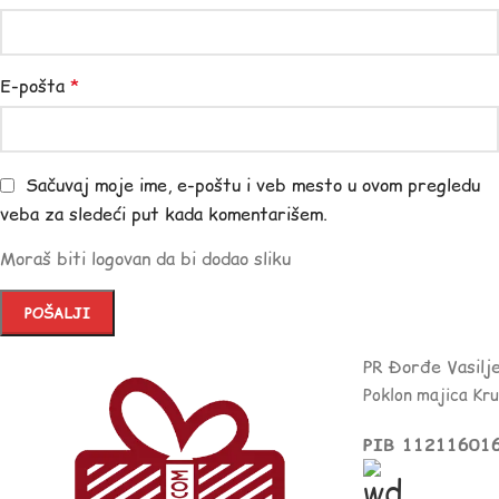
E-pošta
*
Sačuvaj moje ime, e-poštu i veb mesto u ovom pregledu
veba za sledeći put kada komentarišem.
Moraš biti logovan da bi dodao sliku
PR Đorđe Vasilj
Poklon majica Kr
PIB 11211601