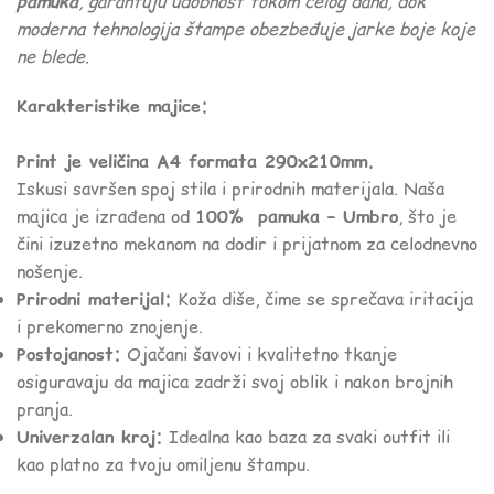
pamuka
, garantuju udobnost tokom celog dana, dok
moderna tehnologija štampe obezbeđuje jarke boje koje
ne blede.
Karakteristike majice:
Print je veličina A4 formata 290x210mm.
Iskusi savršen spoj stila i prirodnih materijala. Naša
majica je izrađena od
100% pamuka – Umbro
, što je
čini izuzetno mekanom na dodir i prijatnom za celodnevno
nošenje.
Prirodni materijal:
Koža diše, čime se sprečava iritacija
i prekomerno znojenje.
Postojanost:
Ojačani šavovi i kvalitetno tkanje
osiguravaju da majica zadrži svoj oblik i nakon brojnih
pranja.
Univerzalan kroj:
Idealna kao baza za svaki outfit ili
kao platno za tvoju omiljenu štampu.