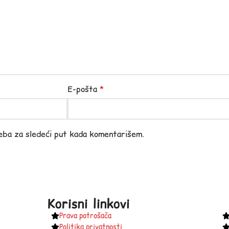
E-pošta
*
eba za sledeći put kada komentarišem.
Korisni linkovi
Prava potrošača
Politika privatnosti