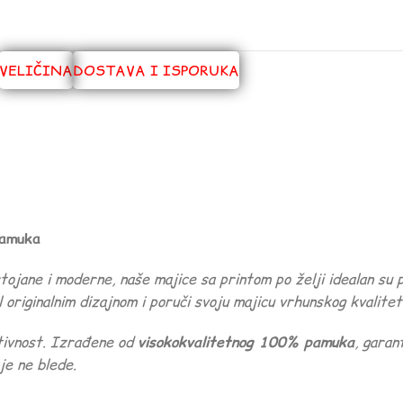
VELIČINA
DOSTAVA I ISPORUKA
pamuka
ane i moderne, naše majice sa printom po želji idealan su p
 originalnim dizajnom i poruči svoju majicu vrhunskog kvalitet
ativnost. Izrađene od
visokokvalitetnog 100% pamuka
, garan
e ne blede.