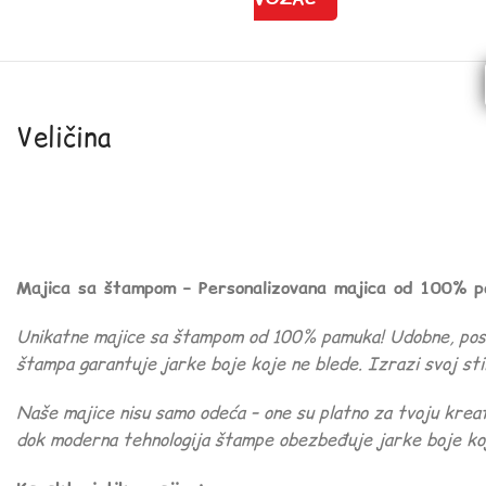
Veličina
Majica sa štampom – Personalizovana majica od 100% 
Unikatne majice sa štampom od 100% pamuka! Udobne, postoj
štampa garantuje jarke boje koje ne blede. Izrazi svoj stil
Naše majice nisu samo odeća – one su platno za tvoju kre
dok moderna tehnologija štampe obezbeđuje jarke boje koj