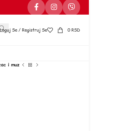
Loguj Se / Registruj Se
0
RSD
zac i muz