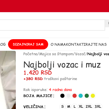
LOG
O NAMA
KONTAKTIRAJTE NAS
DIZAJNIRAJ SAM
Početna
/
Majica sa štampom
/
Vozač
/
Najbolji vo
Najbolji vozac i muz
1.420
RSD
+380 RSD
troškovi poštarine
Rok isporuke:
4 radna dana
BOJA MAJICE
VELIČINA
S
M
L
XL
2XL
3XL