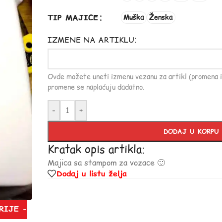
TIP MAJICE
Muška
Ženska
IZMENE NA ARTIKLU:
Ovde možete uneti izmenu vezanu za artikl (promena i
promene se naplaćuju dadatno.
-
+
DODAJ U KORPU
Kratak opis artikla:
Majica sa stampom za vozace 🙂
Dodaj u listu želja
RIJE -