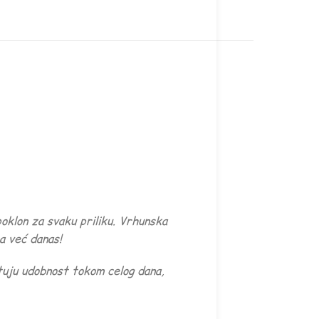
oklon za svaku priliku. Vrhunska
a već danas!
tuju udobnost tokom celog dana,