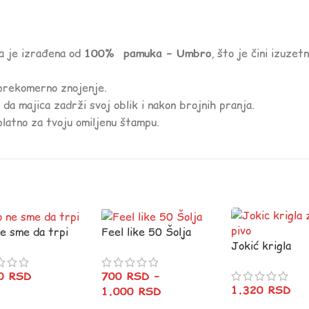
ca je izrađena od
100% pamuka – Umbro
, što je čini izuze
 prekomerno znojenje.
 da majica zadrži svoj oblik i nakon brojnih pranja.
platno za tvoju omiljenu štampu.
ne sme da trpi
Feel like 50 Šolja
Jokić krigla
20
RSD
700
RSD
–
1.320
RSD
1.000
RSD