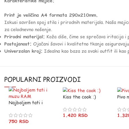
Karakteristike majice:
Print je veličina A4 formata 290x210mm.
Iskusi savršen spoj stila i prirodnih materijala. Naša maji
za celodnevno nošenje.
Prirodni materijal:
Koža diše, čime se sprečava iritacija i
Postojanost:
Ojačani šavovi i kvalitetno tkanje osiguravaju
Univerzalan kroj:
Idealna kao baza za svaki outfit ili kao 
POPULARNI PROIZVODI
Kiss the cook :)
Pivo 
Najboljem tati i
muzu RAM
1.420
RSD
1.3
750
RSD