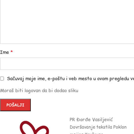
Ime
*
Sačuvaj moje ime, e-poštu i veb mesto u ovom pregledu v
Moraš biti logovan da bi dodao sliku
PR Đorđe Vasiljević
Dovršavanje tekstila Poklon