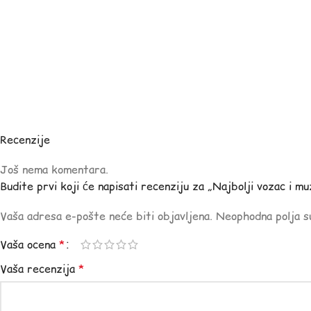
Recenzije
Još nema komentara.
Budite prvi koji će napisati recenziju za „Najbolji vozac i mu
Vaša adresa e-pošte neće biti objavljena.
Neophodna polja 
Vaša ocena
*
Vaša recenzija
*