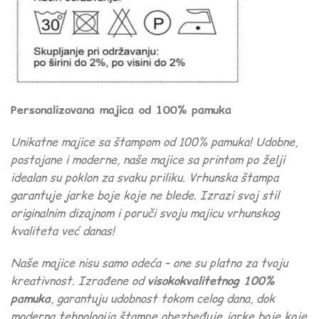
Personalizovana majica od 100% pamuka
Unikatne majice sa štampom od 100% pamuka! Udobne,
postojane i moderne, naše majice sa printom po želji
idealan su poklon za svaku priliku. Vrhunska štampa
garantuje jarke boje koje ne blede. Izrazi svoj stil
originalnim dizajnom i poruči svoju majicu vrhunskog
kvaliteta već danas!
Naše majice nisu samo odeća – one su platno za tvoju
kreativnost. Izrađene od
visokokvalitetnog 100%
pamuka
, garantuju udobnost tokom celog dana, dok
moderna tehnologija štampe obezbeđuje jarke boje koje