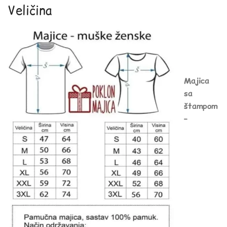
Veličina
Majica
sa
štampom
–