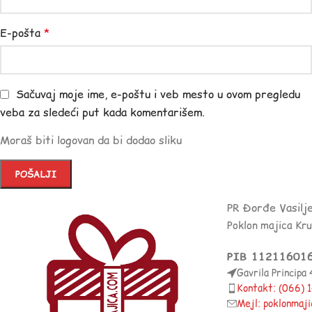
E-pošta
*
Sačuvaj moje ime, e-poštu i veb mesto u ovom pregledu
veba za sledeći put kada komentarišem.
Moraš biti logovan da bi dodao sliku
PR Đorđe Vasilj
Poklon majica Kr
PIB 11211601
Gavrila Principa
Kontakt: (066)
Mejl: poklonmaj