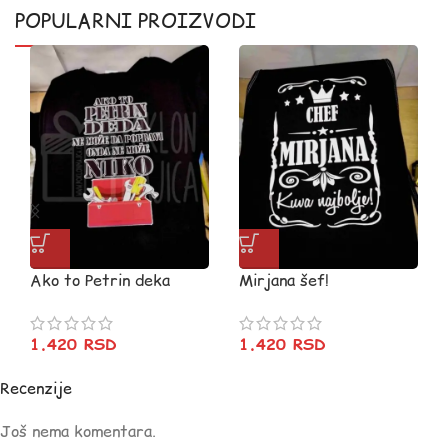
POPULARNI PROIZVODI
Ako to Petrin deka
Mirjana šef!
1.420
RSD
1.420
RSD
Recenzije
Još nema komentara.