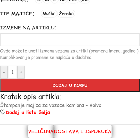
TIP MAJICE
Muška
Ženska
IZMENE NA ARTIKLU:
Ovde možete uneti izmenu vezanu za artikl (promena imena, godine ).
Komplikovanije promene se naplaćuju dadatno.
-
+
DODAJ U KORPU
Kratak opis artikla:
Štampanje majica za vozace kamiona – Volvo
Dodaj u listu želja
VELIČINA
DOSTAVA I ISPORUKA