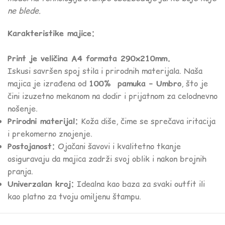
ne blede.
Karakteristike majice:
Print je veličina A4 formata 290x210mm.
Iskusi savršen spoj stila i prirodnih materijala. Naša
majica je izrađena od
100% pamuka – Umbro
, što je
čini izuzetno mekanom na dodir i prijatnom za celodnevno
nošenje.
Prirodni materijal:
Koža diše, čime se sprečava iritacija
i prekomerno znojenje.
Postojanost:
Ojačani šavovi i kvalitetno tkanje
osiguravaju da majica zadrži svoj oblik i nakon brojnih
pranja.
Univerzalan kroj:
Idealna kao baza za svaki outfit ili
kao platno za tvoju omiljenu štampu.