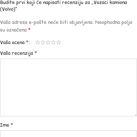
Budite prvi koji će napisati recenziju za „Vozaci kamiona
(Volvo)“
Vaša adresa e-pošte neće biti objavljena.
Neophodna polja
su označena
*
Vaša ocena
*
Vaša recenzija
*
Ime
*