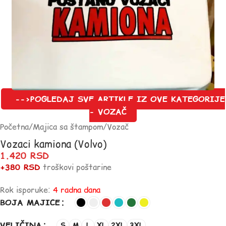
-->POGLEDAJ SVE ARTIKLE IZ OVE KATEGORIJE
- VOZAČ
Početna
/
Majica sa štampom
/
Vozač
Vozaci kamiona (Volvo)
1.420
RSD
+380 RSD
troškovi poštarine
Rok isporuke:
4 radna dana
BOJA MAJICE
VELIČINA
S
M
L
XL
2XL
3XL