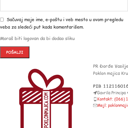
Sačuvaj moje ime, e-poštu i veb mesto u ovom pregledu
veba za sledeći put kada komentarišem.
Moraš biti logovan da bi dodao sliku
PR Đorđe Vasilj
Poklon majica Kr
PIB 11211601
Gavrila Principa
Kontakt: (066)
Mejl: poklonmaj