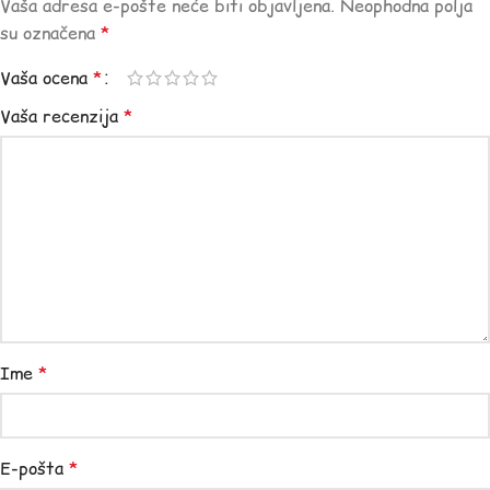
Vaša adresa e-pošte neće biti objavljena.
Neophodna polja
su označena
*
Vaša ocena
*
Vaša recenzija
*
Ime
*
E-pošta
*