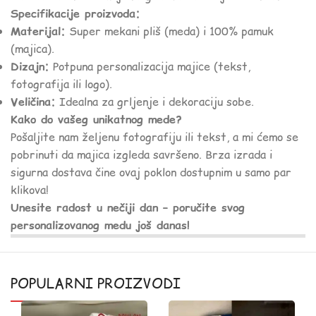
Specifikacije proizvoda:
Materijal:
Super mekani pliš (meda) i 100% pamuk
(majica).
Dizajn:
Potpuna personalizacija majice (tekst,
fotografija ili logo).
Veličina:
Idealna za grljenje i dekoraciju sobe.
Kako do vašeg unikatnog mede?
Pošaljite nam željenu fotografiju ili tekst, a mi ćemo se
pobrinuti da majica izgleda savršeno. Brza izrada i
sigurna dostava čine ovaj poklon dostupnim u samo par
klikova!
Unesite radost u nečiji dan – poručite svog
personalizovanog medu još danas!
POPULARNI PROIZVODI