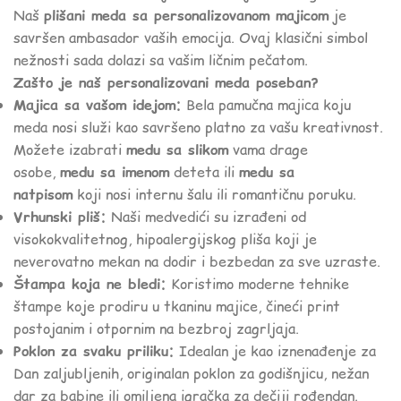
Naš
plišani meda sa personalizovanom majicom
je
savršen ambasador vaših emocija. Ovaj klasični simbol
nežnosti sada dolazi sa vašim ličnim pečatom.
Zašto je naš personalizovani meda poseban?
Majica sa vašom idejom:
Bela pamučna majica koju
meda nosi služi kao savršeno platno za vašu kreativnost.
Možete izabrati
medu sa slikom
vama drage
osobe,
medu sa imenom
deteta ili
medu sa
natpisom
koji nosi internu šalu ili romantičnu poruku.
Vrhunski pliš:
Naši medvedići su izrađeni od
visokokvalitetnog, hipoalergijskog pliša koji je
neverovatno mekan na dodir i bezbedan za sve uzraste.
Štampa koja ne bledi:
Koristimo moderne tehnike
štampe koje prodiru u tkaninu majice, čineći print
postojanim i otpornim na bezbroj zagrljaja.
Poklon za svaku priliku:
Idealan je kao iznenađenje za
Dan zaljubljenih, originalan poklon za godišnjicu, nežan
dar za babine ili omiljena igračka za dečiji rođendan.