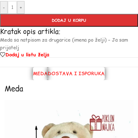
-
+
DODAJ U KORPU
Kratak opis artikla:
Meda sa natpisom za drugarice (imena po želji) – Ja sam
prijatelj
Dodaj u listu želja
MEDA
DOSTAVA I ISPORUKA
Meda