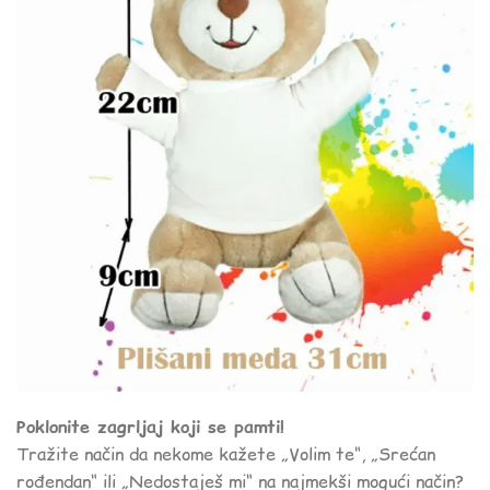
Poklonite zagrljaj koji se pamti!
Tražite način da nekome kažete „Volim te“, „Srećan
rođendan“ ili „Nedostaješ mi“ na najmekši mogući način?