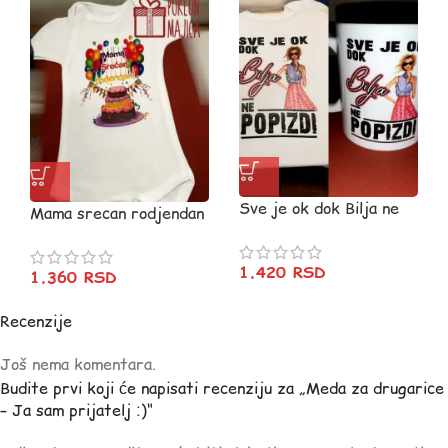
Sve je ok dok Bilja ne
Mama srecan rodjendan
popizdi
V61
1.420
RSD
1.360
RSD
Recenzije
Još nema komentara.
Budite prvi koji će napisati recenziju za „Meda za drugarice
– Ja sam prijatelj :)“