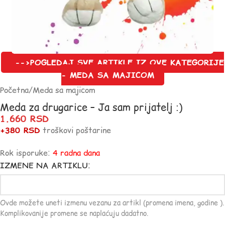
-->POGLEDAJ SVE ARTIKLE IZ OVE KATEGORIJE
- MEDA SA MAJICOM
Početna
/
Meda sa majicom
Meda za drugarice – Ja sam prijatelj :)
1.660
RSD
+380 RSD
troškovi poštarine
Rok isporuke:
4 radna dana
IZMENE NA ARTIKLU:
Ovde možete uneti izmenu vezanu za artikl (promena imena, godine ).
Komplikovanije promene se naplaćuju dadatno.