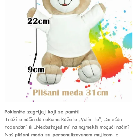
Poklonite zagrljaj koji se pamti!
Tražite način da nekome kažete „Volim te“, „Srećan
rođendan“ ili „Nedostaješ mi“ na najmekši mogući način?
Naš
plišani meda sa personalizovanom majicom
je