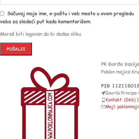
Sačuvaj moje ime, e-poštu i veb mesto u ovom pregledu
veba za sledeći put kada komentarišem.
Moraš biti logovan da bi dodao sliku
PR Đorđe Vasilj
Poklon majica Kr
PIB 11211601
Gavrila Principa
Kontakt: (066)
Mejl: poklonmaj