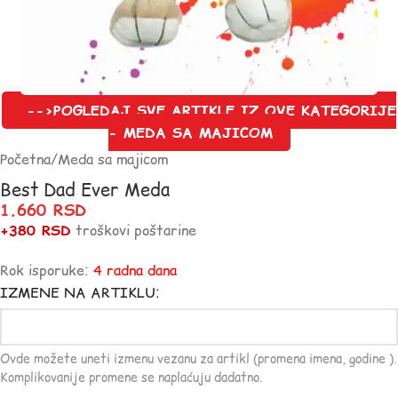
-->POGLEDAJ SVE ARTIKLE IZ OVE KATEGORIJE
- MEDA SA MAJICOM
Početna
/
Meda sa majicom
Best Dad Ever Meda
1.660
RSD
+380 RSD
troškovi poštarine
Rok isporuke:
4 radna dana
IZMENE NA ARTIKLU:
Ovde možete uneti izmenu vezanu za artikl (promena imena, godine ).
Komplikovanije promene se naplaćuju dadatno.