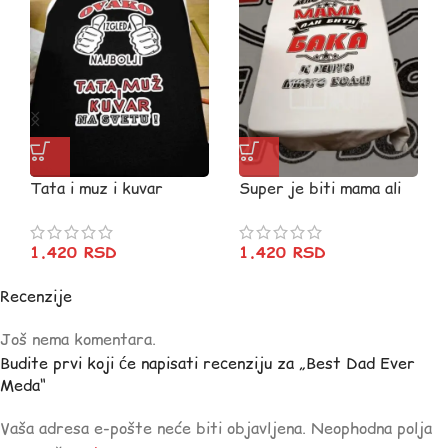
Tata i muz i kuvar
Super je biti mama ali
(CRNA)
BAKA (ćir)
1.420
RSD
1.420
RSD
Recenzije
Još nema komentara.
Budite prvi koji će napisati recenziju za „Best Dad Ever
Meda“
Vaša adresa e-pošte neće biti objavljena.
Neophodna polja