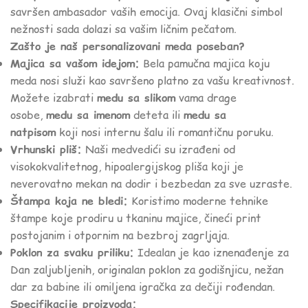
savršen ambasador vaših emocija. Ovaj klasični simbol
nežnosti sada dolazi sa vašim ličnim pečatom.
Zašto je naš personalizovani meda poseban?
Majica sa vašom idejom:
Bela pamučna majica koju
meda nosi služi kao savršeno platno za vašu kreativnost.
Možete izabrati
medu sa slikom
vama drage
osobe,
medu sa imenom
deteta ili
medu sa
natpisom
koji nosi internu šalu ili romantičnu poruku.
Vrhunski pliš:
Naši medvedići su izrađeni od
visokokvalitetnog, hipoalergijskog pliša koji je
neverovatno mekan na dodir i bezbedan za sve uzraste.
Štampa koja ne bledi:
Koristimo moderne tehnike
štampe koje prodiru u tkaninu majice, čineći print
postojanim i otpornim na bezbroj zagrljaja.
Poklon za svaku priliku:
Idealan je kao iznenađenje za
Dan zaljubljenih, originalan poklon za godišnjicu, nežan
dar za babine ili omiljena igračka za dečiji rođendan.
Specifikacije proizvoda: