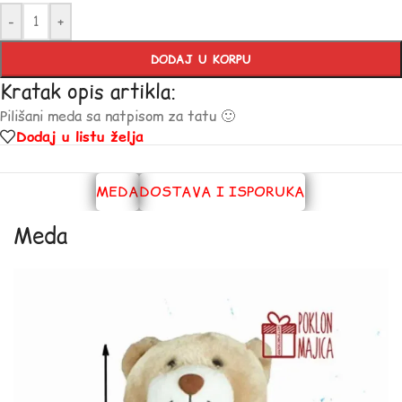
-
+
DODAJ U KORPU
Kratak opis artikla:
Pilišani meda sa natpisom za tatu 🙂
Dodaj u listu želja
MEDA
DOSTAVA I ISPORUKA
Meda