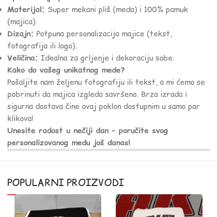
Materijal:
Super mekani pliš (meda) i 100% pamuk
(majica).
Dizajn:
Potpuna personalizacija majice (tekst,
fotografija ili logo).
Veličina:
Idealna za grljenje i dekoraciju sobe.
Kako do vašeg unikatnog mede?
Pošaljite nam željenu fotografiju ili tekst, a mi ćemo se
pobrinuti da majica izgleda savršeno. Brza izrada i
sigurna dostava čine ovaj poklon dostupnim u samo par
klikova!
Unesite radost u nečiji dan – poručite svog
personalizovanog medu još danas!
POPULARNI PROIZVODI