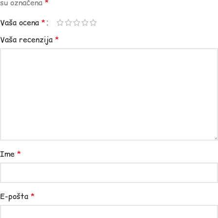
su označena
*
Vaša ocena
*
Vaša recenzija
*
Ime
*
E-pošta
*