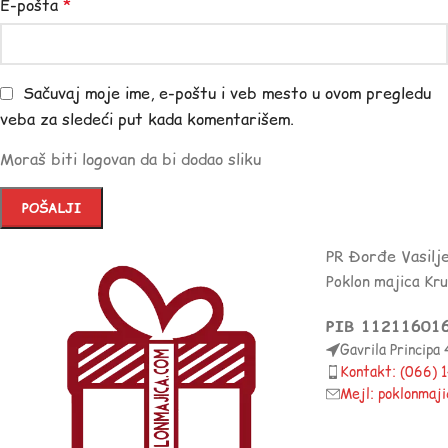
E-pošta
*
Sačuvaj moje ime, e-poštu i veb mesto u ovom pregledu
veba za sledeći put kada komentarišem.
Moraš biti logovan da bi dodao sliku
PR Đorđe Vasilj
Poklon majica Kr
PIB 11211601
Gavrila Principa
Kontakt: (066)
Mejl: poklonmaj