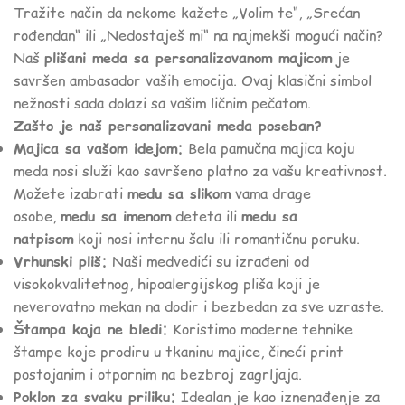
Tražite način da nekome kažete „Volim te“, „Srećan
rođendan“ ili „Nedostaješ mi“ na najmekši mogući način?
Naš
plišani meda sa personalizovanom majicom
je
savršen ambasador vaših emocija. Ovaj klasični simbol
nežnosti sada dolazi sa vašim ličnim pečatom.
Zašto je naš personalizovani meda poseban?
Majica sa vašom idejom:
Bela pamučna majica koju
meda nosi služi kao savršeno platno za vašu kreativnost.
Možete izabrati
medu sa slikom
vama drage
osobe,
medu sa imenom
deteta ili
medu sa
natpisom
koji nosi internu šalu ili romantičnu poruku.
Vrhunski pliš:
Naši medvedići su izrađeni od
visokokvalitetnog, hipoalergijskog pliša koji je
neverovatno mekan na dodir i bezbedan za sve uzraste.
Štampa koja ne bledi:
Koristimo moderne tehnike
štampe koje prodiru u tkaninu majice, čineći print
postojanim i otpornim na bezbroj zagrljaja.
Poklon za svaku priliku:
Idealan je kao iznenađenje za