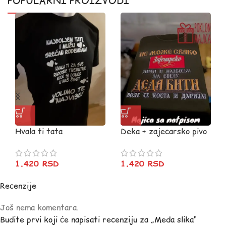
POPULARNI PROIZVODI
Hvala ti tata
Deka + zajecarsko pivo
1.420
RSD
1.420
RSD
Recenzije
Još nema komentara.
Budite prvi koji će napisati recenziju za „Meda slika“