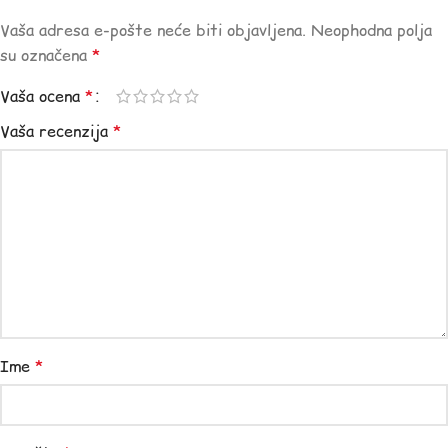
Vaša adresa e-pošte neće biti objavljena.
Neophodna polja
su označena
*
Vaša ocena
*
Vaša recenzija
*
Ime
*