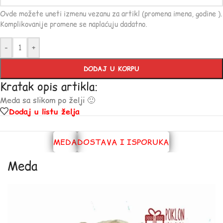
Ovde možete uneti izmenu vezanu za artikl (promena imena, godine ).
Komplikovanije promene se naplaćuju dadatno.
-
+
DODAJ U KORPU
Kratak opis artikla:
Meda sa slikom po želji 🙂
Dodaj u listu želja
MEDA
DOSTAVA I ISPORUKA
Meda