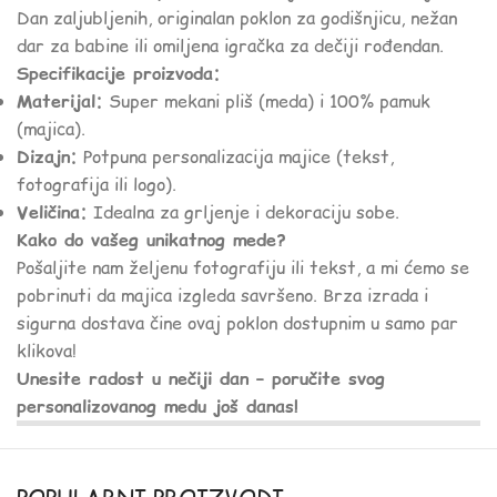
Dan zaljubljenih, originalan poklon za godišnjicu, nežan
dar za babine ili omiljena igračka za dečiji rođendan.
Specifikacije proizvoda:
Materijal:
Super mekani pliš (meda) i 100% pamuk
(majica).
Dizajn:
Potpuna personalizacija majice (tekst,
fotografija ili logo).
Veličina:
Idealna za grljenje i dekoraciju sobe.
Kako do vašeg unikatnog mede?
Pošaljite nam željenu fotografiju ili tekst, a mi ćemo se
pobrinuti da majica izgleda savršeno. Brza izrada i
sigurna dostava čine ovaj poklon dostupnim u samo par
klikova!
Unesite radost u nečiji dan – poručite svog
personalizovanog medu još danas!