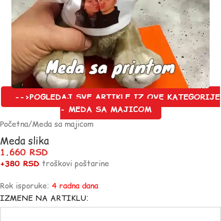
-->POGLEDAJ SVE ARTIKLE IZ OVE KATEGORIJE
- MEDA SA MAJICOM
Početna
/
Meda sa majicom
Meda slika
1.660
RSD
+380 RSD
troškovi poštarine
Rok isporuke:
4 radna dana
IZMENE NA ARTIKLU: