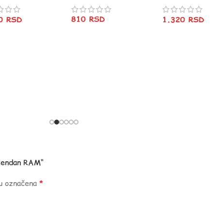
810
RSD
20
RSD
1.320
RSD
odjendan RAM“
su označena
*