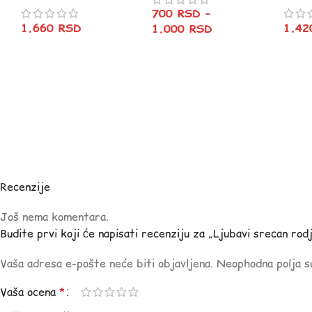
700
RSD
–
1.660
RSD
1.4
1.000
RSD
Recenzije
Još nema komentara.
Budite prvi koji će napisati recenziju za „Ljubavi srecan r
Vaša adresa e-pošte neće biti objavljena.
Neophodna polja 
Vaša ocena
*