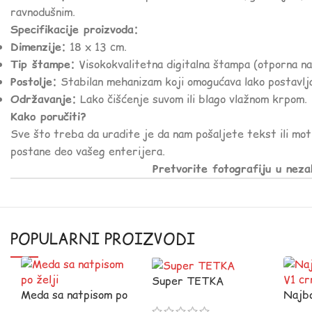
ravnodušnim.
Specifikacije proizvoda:
Dimenzije:
18 x 13 cm.
Tip štampe:
Visokokvalitetna digitalna štampa (otporna na
Postolje:
Stabilan mehanizam koji omogućava lako postavljan
Održavanje:
Lako čišćenje suvom ili blago vlažnom krpom.
Kako poručiti?
Sve što treba da uradite je da nam pošaljete tekst ili mot
postane deo vašeg enterijera.
Pretvorite fotografiju u neza
POPULARNI PROIZVODI
Super TETKA
Meda sa natpisom po
Najbo
želji
V1 cr