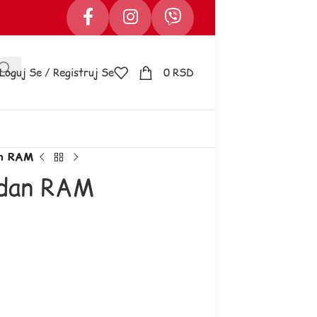
Loguj Se / Registruj Se
0
RSD
an RAM
ndan RAM