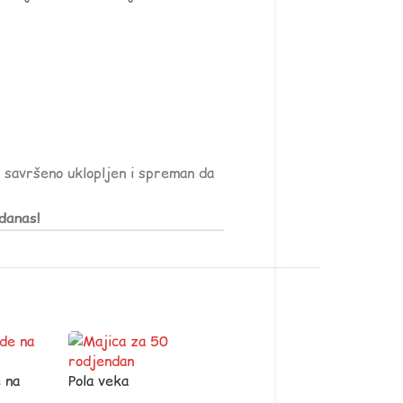
e savršeno uklopljen i spreman da
danas!
 na
Pola veka
originalnosti