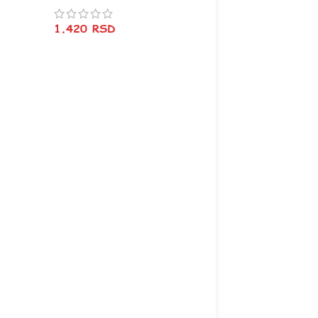
1.420
RSD
Nemam 50 V33
1.420
RSD