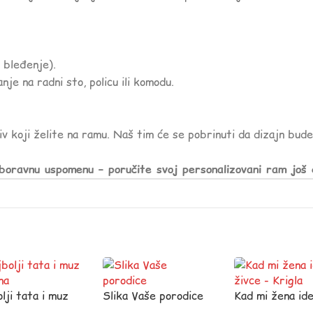
 bleđenje).
je na radni sto, policu ili komodu.
iv koji želite na ramu. Naš tim će se pobrinuti da dizajn bud
boravnu uspomenu – poručite svoj personalizovani ram još 
lji tata i muz
Slika Vaše porodice
Kad mi žena ide
na
živce – Krigla