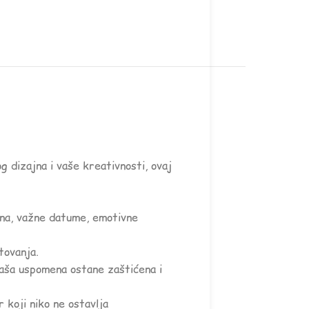
dizajna i vaše kreativnosti, ovaj
na, važne datume, emotivne
tovanja.
vaša uspomena ostane zaštićena i
 koji niko ne ostavlja