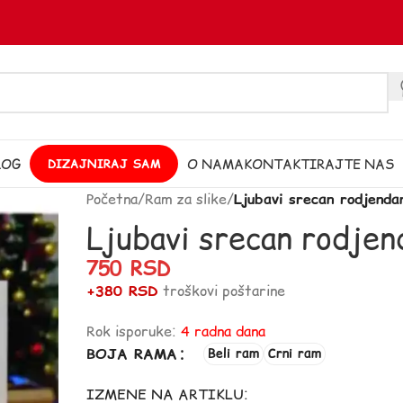
LOG
O NAMA
KONTAKTIRAJTE NAS
DIZAJNIRAJ SAM
Početna
/
Ram za slike
/
Ljubavi srecan rodjend
Ljubavi srecan rodje
750
RSD
+380 RSD
troškovi poštarine
Rok isporuke:
4 radna dana
BOJA RAMA
Beli ram
Crni ram
IZMENE NA ARTIKLU: