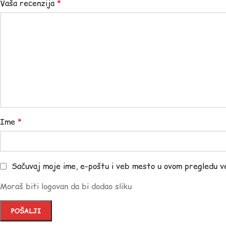
Vaša recenzija
*
Ime
*
Sačuvaj moje ime, e-poštu i veb mesto u ovom pregledu v
Moraš biti logovan da bi dodao sliku