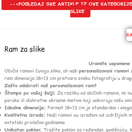
-->POGLEDAJ SVE ARTIKLE IZ OVE KATEGORIJE
SLIKE
R
Ram za slike
Uramite uspomene 
Obični ramovi čuvaju slike, ali naši
personalizovani ramovi 
ram dimenzija 18×13 cm pretvara svaku fotografiju u dragoce
Zašto odabrati naš personalizovani ram?
Štampa po vašoj želji:
Za razliku od običnih ramova, mi 
poruke ili diskretne ukrasne motive koji uokviruju vašu omi
Idealne dimenzije:
Format 18×13 cm je standardan i elegan
Kvalitetna izrada:
Naši ramovi su izrađeni od izdržljivih 
estetski privlačna godinama.
Unikatan poklon:
Tražite poklon za rođendan, godišnjicu, k