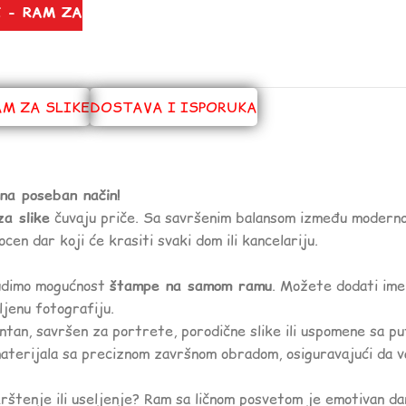
 - RAM ZA
AM ZA SLIKE
DOSTAVA I ISPORUKA
na poseban način!
za slike
čuvaju priče. Sa savršenim balansom između modernog 
n dar koji će krasiti svaki dom ili kancelariju.
nudimo mogućnost
štampe na samom ramu
. Možete dodati ime
ljenu fotografiju.
tan, savršen za portrete, porodične slike ili uspomene sa pu
materijala sa preciznom završnom obradom, osiguravajući da 
rštenje ili useljenje? Ram sa ličnom posvetom je emotivan dar