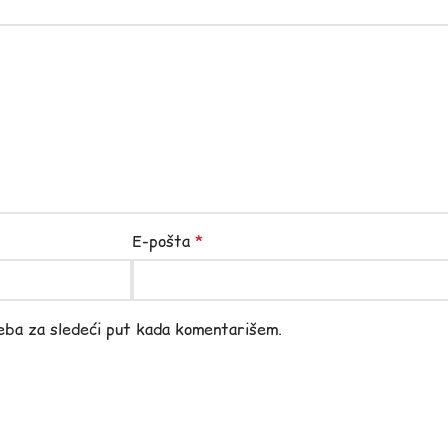
E-pošta
*
eba za sledeći put kada komentarišem.