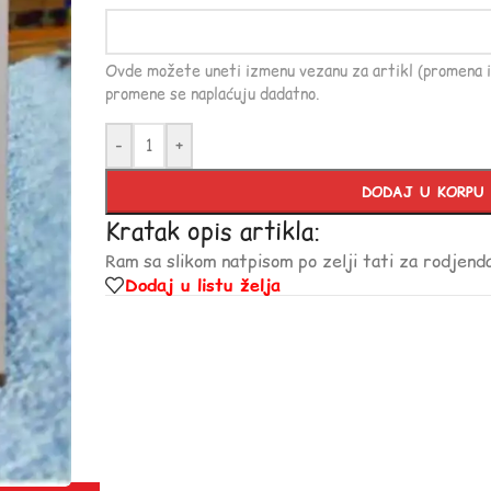
Ovde možete uneti izmenu vezanu za artikl (promena i
promene se naplaćuju dadatno.
-
+
DODAJ U KORPU
Kratak opis artikla:
Ram sa slikom natpisom po zelji tati za rodjend
Dodaj u listu želja