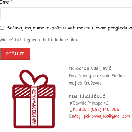
Ime
*
Sačuvaj moje ime, e-poštu i veb mesto u ovom pregledu v
Moraš biti logovan da bi dodao sliku
PR Đorđe Vasiljević
Dovršavanje tekstila Poklon
majica Kruševac
PIB 112116016
Gavrila Principa 42
Kontakt: (066) 140-905
Mejl: poklonmajica@gmail.com