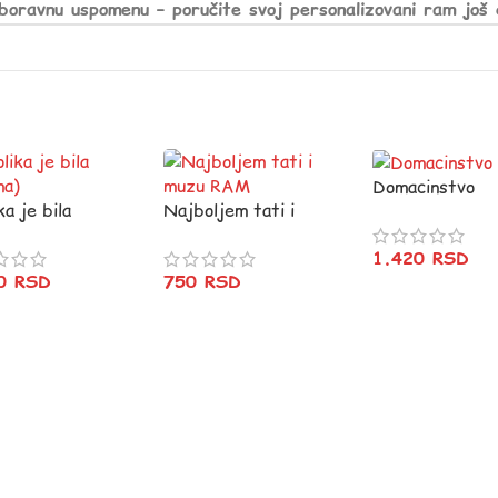
boravnu uspomenu – poručite svoj personalizovani ram još 
Domacinstvo
ka je bila
Najboljem tati i
na)
muzu RAM
1.420
RSD
20
RSD
750
RSD