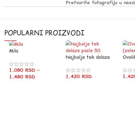
Pretvorite fotografiju u neza
POPULARNI PROIZVODI
Mila
Najbolje tek dolaze
Ovoli
posle 50
(zele
1.080
RSD
–
1.420
RSD
1.4
1.480
RSD