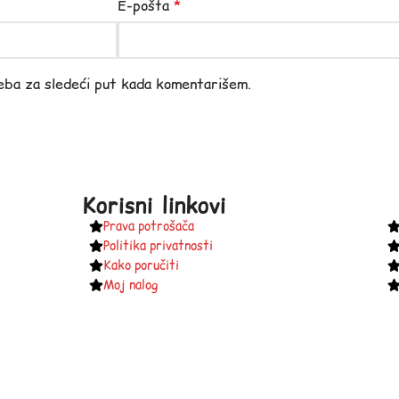
E-pošta
*
eba za sledeći put kada komentarišem.
Korisni linkovi
Prava potrošača
Politika privatnosti
Kako poručiti
Moj nalog