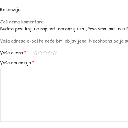
Recenzije
Još nema komentara.
Budite prvi koji će napisati recenziju za „Prvo smo imali nas
Vaša adresa e-pošte neće biti objavljena.
Neophodna polja 
Vaša ocena
*
Vaša recenzija
*