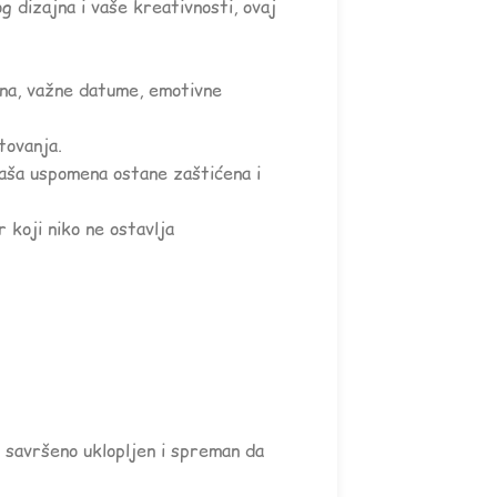
dizajna i vaše kreativnosti, ovaj
na, važne datume, emotivne
tovanja.
vaša uspomena ostane zaštićena i
 koji niko ne ostavlja
e savršeno uklopljen i spreman da