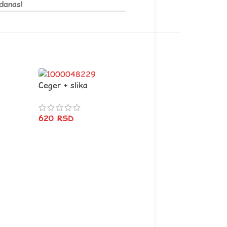
danas!
Ceger + slika
ljubimca
620
RSD
Privezak slika
480
RSD