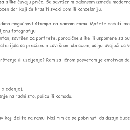
za slike
čuvaju priče. Sa savršenim balansom između modernog 
n dar koji će krasiti svaki dom ili kancelariju.
nudimo mogućnost
štampe na samom ramu
. Možete dodati ime
ljenu fotografiju.
tan, savršen za portrete, porodične slike ili uspomene sa pu
materijala sa preciznom završnom obradom, osiguravajući da 
rštenje ili useljenje? Ram sa ličnom posvetom je emotivan dar
 bleđenje).
je na radni sto, policu ili komodu.
iv koji želite na ramu. Naš tim će se pobrinuti da dizajn bud