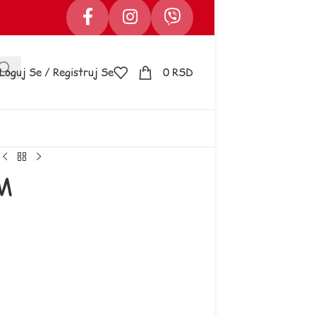
Loguj Se / Registruj Se
0
RSD
AM