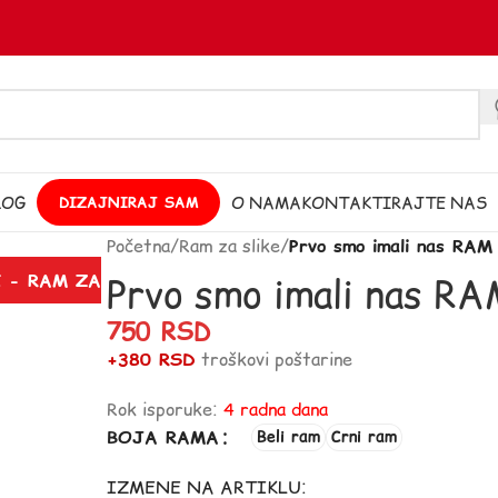
LOG
O NAMA
KONTAKTIRAJTE NAS
DIZAJNIRAJ SAM
Početna
/
Ram za slike
/
Prvo smo imali nas RAM
Prvo smo imali nas R
 - RAM ZA
750
RSD
+380 RSD
troškovi poštarine
Rok isporuke:
4 radna dana
BOJA RAMA
Beli ram
Crni ram
IZMENE NA ARTIKLU: