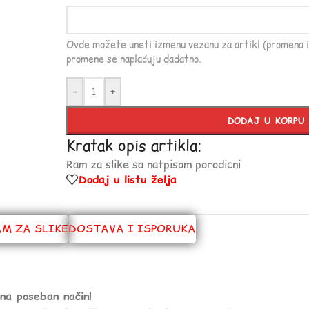
Ovde možete uneti izmenu vezanu za artikl (promena i
promene se naplaćuju dadatno.
-
+
DODAJ U KORPU
Kratak opis artikla:
Ram za slike sa natpisom porodicni
Dodaj u listu želja
AM ZA SLIKE
DOSTAVA I ISPORUKA
na poseban način!