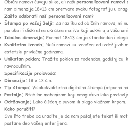
Obični ramovi čuvaju slike, ali naši
personalizovani ramovi 
ram dimenzija 18×13 cm pretvara svaku fotografiju u dragoce
Zašto odabrati naš personalizovani ram?
Štampa po vašoj želji:
Za razliku od običnih ramova, mi 
poruke ili diskretne ukrasne motive koji uokviruju vašu omi
Idealne dimenzije:
Format 18×13 cm je standardan i elegan
Kvalitetna izrada:
Naši ramovi su izrađeni od izdržljivih 
estetski privlačna godinama.
Unikatan poklon:
Tražite poklon za rođendan, godišnjicu, k
ravnodušnim.
Specifikacije proizvoda:
Dimenzije:
18 x 13 cm.
Tip štampe:
Visokokvalitetna digitalna štampa (otporna na
Postolje:
Stabilan mehanizam koji omogućava lako postavljan
Održavanje:
Lako čišćenje suvom ili blago vlažnom krpom.
Kako poručiti?
Sve što treba da uradite je da nam pošaljete tekst ili mot
postane deo vašeg enterijera.