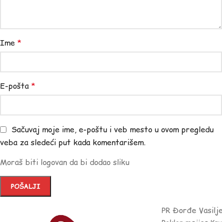
Ime
*
E-pošta
*
Sačuvaj moje ime, e-poštu i veb mesto u ovom pregledu
veba za sledeći put kada komentarišem.
Moraš biti logovan da bi dodao sliku
PR Đorđe Vasilj