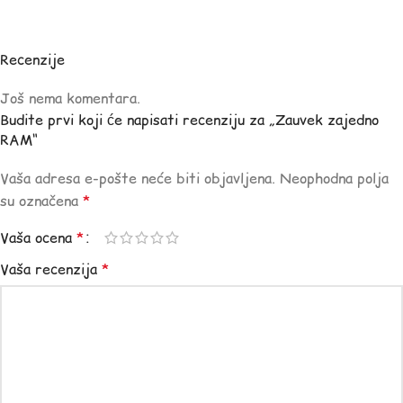
Recenzije
Još nema komentara.
Budite prvi koji će napisati recenziju za „Zauvek zajedno
RAM“
Vaša adresa e-pošte neće biti objavljena.
Neophodna polja
su označena
*
Vaša ocena
*
Vaša recenzija
*