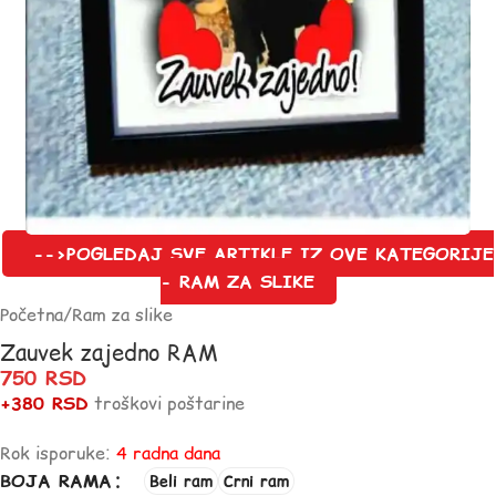
-->POGLEDAJ SVE ARTIKLE IZ OVE KATEGORIJE
- RAM ZA SLIKE
Početna
/
Ram za slike
Zauvek zajedno RAM
750
RSD
+380 RSD
troškovi poštarine
Rok isporuke:
4 radna dana
BOJA RAMA
Beli ram
Crni ram