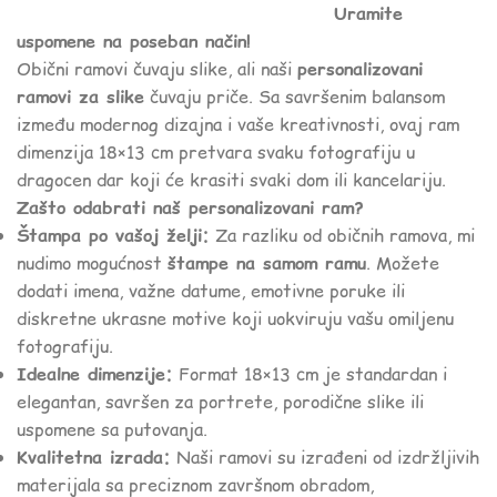
Uramite
uspomene na poseban način!
Obični ramovi čuvaju slike, ali naši
personalizovani
ramovi za slike
čuvaju priče. Sa savršenim balansom
između modernog dizajna i vaše kreativnosti, ovaj ram
dimenzija 18×13 cm pretvara svaku fotografiju u
dragocen dar koji će krasiti svaki dom ili kancelariju.
Zašto odabrati naš personalizovani ram?
Štampa po vašoj želji:
Za razliku od običnih ramova, mi
nudimo mogućnost
štampe na samom ramu
. Možete
dodati imena, važne datume, emotivne poruke ili
diskretne ukrasne motive koji uokviruju vašu omiljenu
fotografiju.
Idealne dimenzije:
Format 18×13 cm je standardan i
elegantan, savršen za portrete, porodične slike ili
uspomene sa putovanja.
Kvalitetna izrada:
Naši ramovi su izrađeni od izdržljivih
materijala sa preciznom završnom obradom,