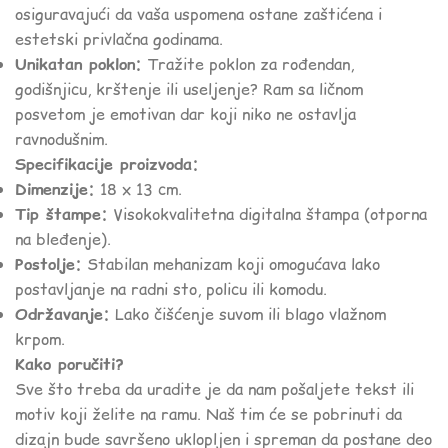
osiguravajući da vaša uspomena ostane zaštićena i
estetski privlačna godinama.
Unikatan poklon:
Tražite poklon za rođendan,
godišnjicu, krštenje ili useljenje? Ram sa ličnom
posvetom je emotivan dar koji niko ne ostavlja
ravnodušnim.
Specifikacije proizvoda:
Dimenzije:
18 x 13 cm.
Tip štampe:
Visokokvalitetna digitalna štampa (otporna
na bleđenje).
Postolje:
Stabilan mehanizam koji omogućava lako
postavljanje na radni sto, policu ili komodu.
Održavanje:
Lako čišćenje suvom ili blago vlažnom
krpom.
Kako poručiti?
Sve što treba da uradite je da nam pošaljete tekst ili
motiv koji želite na ramu. Naš tim će se pobrinuti da
dizajn bude savršeno uklopljen i spreman da postane deo