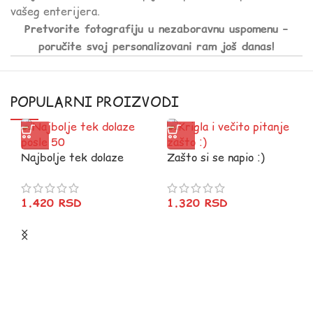
vašeg enterijera.
Pretvorite fotografiju u nezaboravnu uspomenu –
poručite svoj personalizovani ram još danas!
POPULARNI PROIZVODI
Najbolje tek dolaze
Zašto si se napio :)
posle 50
Krigla
1.420
RSD
1.320
RSD