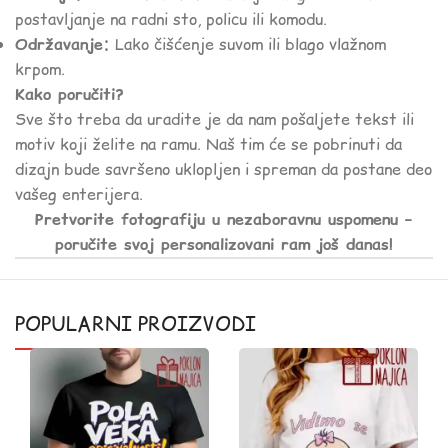
postavljanje na radni sto, policu ili komodu.
Održavanje:
Lako čišćenje suvom ili blago vlažnom
krpom.
Kako poručiti?
Sve što treba da uradite je da nam pošaljete tekst ili
motiv koji želite na ramu. Naš tim će se pobrinuti da
dizajn bude savršeno uklopljen i spreman da postane deo
vašeg enterijera.
Pretvorite fotografiju u nezaboravnu uspomenu –
poručite svoj personalizovani ram još danas!
POPULARNI PROIZVODI