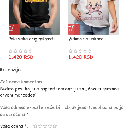
Pola veka originalnosti
Vidimo se uskoro
devojcica v91
1.420
RSD
1.420
RSD
Recenzije
Još nema komentara.
Budite prvi koji će napisati recenziju za „Vozaci kamiona
crveni mercedes“
Vaša adresa e-pošte neće biti objavljena.
Neophodna polja
su označena
*
Vaša ocena
*