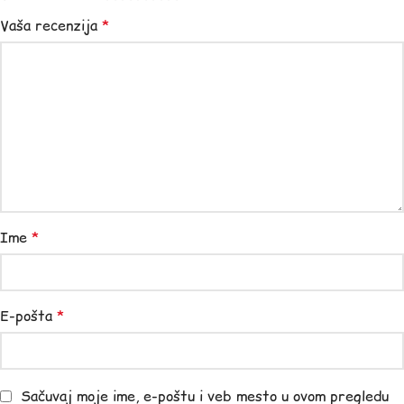
Vaša recenzija
*
Ime
*
E-pošta
*
Sačuvaj moje ime, e-poštu i veb mesto u ovom pregledu