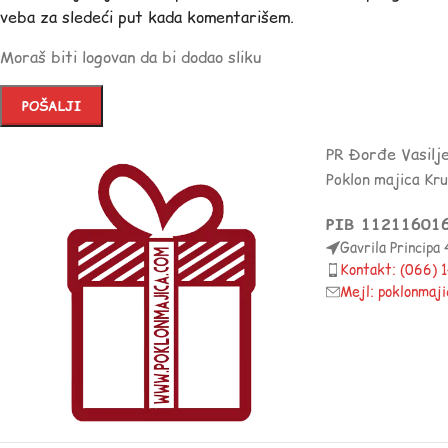
veba za sledeći put kada komentarišem.
Moraš biti logovan da bi dodao sliku
PR Đorđe Vasilj
Poklon majica Kr
PIB 11211601
Gavrila Principa
Kontakt: (066)
Mejl: poklonmaj