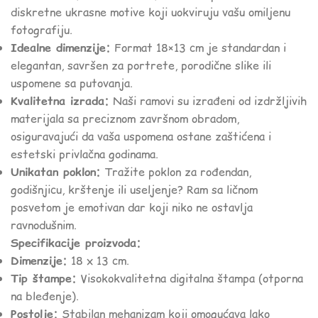
diskretne ukrasne motive koji uokviruju vašu omiljenu
fotografiju.
Idealne dimenzije:
Format 18×13 cm je standardan i
elegantan, savršen za portrete, porodične slike ili
uspomene sa putovanja.
Kvalitetna izrada:
Naši ramovi su izrađeni od izdržljivih
materijala sa preciznom završnom obradom,
osiguravajući da vaša uspomena ostane zaštićena i
estetski privlačna godinama.
Unikatan poklon:
Tražite poklon za rođendan,
godišnjicu, krštenje ili useljenje? Ram sa ličnom
posvetom je emotivan dar koji niko ne ostavlja
ravnodušnim.
Specifikacije proizvoda:
Dimenzije:
18 x 13 cm.
Tip štampe:
Visokokvalitetna digitalna štampa (otporna
na bleđenje).
Postolje:
Stabilan mehanizam koji omogućava lako