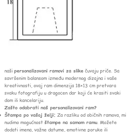
naši
personalizovani ramovi za slike
čuvaju priče. Sa
savršenim balansom između modernog dizajna i vaše
kreativnosti, ovaj ram dimenzija 18×13 cm pretvara
svaku fotografiju u dragocen dar koji će krasiti svaki
dom ili kancelariju.
Zašto odabrati naš personalizovani ram?
Štampa po vašoj želji:
Za razliku od običnih ramova, mi
nudimo mogućnost
štampe na samom ramu
. Možete
dodati imena, važne datume, emotivne poruke ili