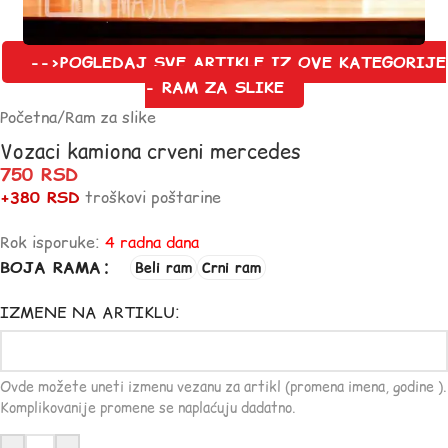
-->POGLEDAJ SVE ARTIKLE IZ OVE KATEGORIJE
- RAM ZA SLIKE
Početna
/
Ram za slike
Vozaci kamiona crveni mercedes
750
RSD
+380 RSD
troškovi poštarine
Rok isporuke:
4 radna dana
BOJA RAMA
Beli ram
Crni ram
IZMENE NA ARTIKLU:
Ovde možete uneti izmenu vezanu za artikl (promena imena, godine ).
Komplikovanije promene se naplaćuju dadatno.