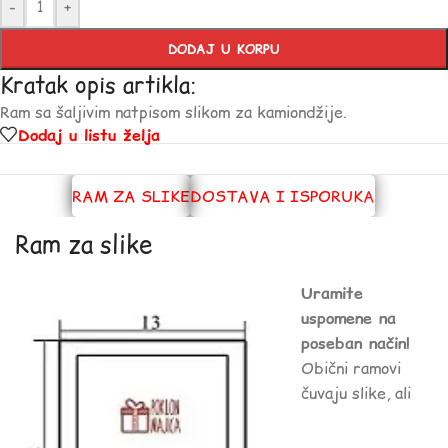
-
+
DODAJ U KORPU
Kratak opis artikla:
Ram sa šaljivim natpisom slikom za kamiondžije.
Dodaj u listu želja
RAM ZA SLIKE
DOSTAVA I ISPORUKA
Ram za slike
Uramite
uspomene na
poseban način!
Obični ramovi
čuvaju slike, ali