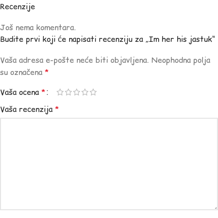
Recenzije
Još nema komentara.
Budite prvi koji će napisati recenziju za „Im her his jastuk“
Vaša adresa e-pošte neće biti objavljena.
Neophodna polja
su označena
*
Vaša ocena
*
Vaša recenzija
*