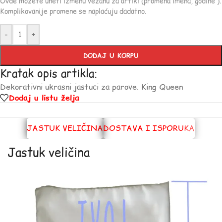
Ovde možete uneti izmenu vezanu za artikl (promena imena, godine ).
Komplikovanije promene se naplaćuju dadatno.
-
+
DODAJ U KORPU
Kratak opis artikla:
Dekorativni ukrasni jastuci za parove. King Queen
Dodaj u listu želja
JASTUK VELIČINA
DOSTAVA I ISPORUKA
Jastuk veličina