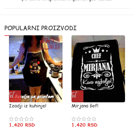
POPULARNI PROIZVODI
Izadji iz kuhinje!
Mirjana šef!
1.420
RSD
1.420
RSD