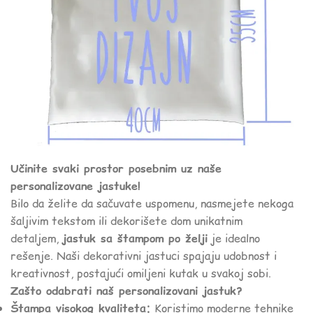
Učinite svaki prostor posebnim uz naše
personalizovane jastuke!
Bilo da želite da sačuvate uspomenu, nasmejete nekoga
šaljivim tekstom ili dekorišete dom unikatnim
detaljem,
jastuk sa štampom po želji
je idealno
rešenje. Naši dekorativni jastuci spajaju udobnost i
kreativnost, postajući omiljeni kutak u svakoj sobi.
Zašto odabrati naš personalizovani jastuk?
Štampa visokog kvaliteta:
Koristimo moderne tehnike