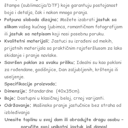
štampe (sublimacija/DTF) koje garantuju postojanost
boja i detalja, čak i nakon mnogo pranja.
Potpuna sloboda dizajna:
Možete izabrati
jastuk sa
slikom
vašeg kućnog ljubimca, romantičnom fotografijom
ili
jastuk sa natpisom
koji nosi posebnu poruku.
Kvalitetni materijali:
Jastuci su izrađeni od mekih,
prijatnih materijala sa praktičnim rajsferšlusom za lako
skidanje i pranje navlake.
Savršen poklon za svaku priliku:
Idealni su kao pokloni
za rođendane, godišnjice, Dan zaljubljenih, krštenja ili
useljenje.
Specifikacije proizvoda:
Dimenzije:
Standardne (40x35cm).
Boje:
Dostupni u klasičnoj beloj, crnoj varijanti.
Održavanje:
Mašinsko pranje jastučnice bez straha od
izbleđivanja
Unesite toplinu u svoj dom ili obradujte dragu osobu –
poručite svoj unikatni jastuk još danas!