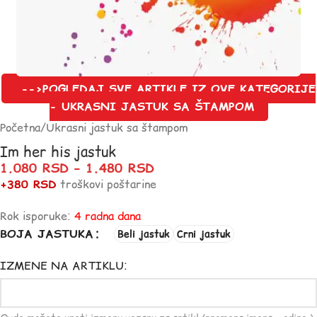
-->POGLEDAJ SVE ARTIKLE IZ OVE KATEGORIJE
- UKRASNI JASTUK SA ŠTAMPOM
Početna
/
Ukrasni jastuk sa štampom
Im her his jastuk
1.080
RSD
–
1.480
RSD
+380 RSD
troškovi poštarine
Rok isporuke:
4 radna dana
BOJA JASTUKA
Beli jastuk
Crni jastuk
IZMENE NA ARTIKLU: