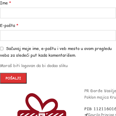
Ime
*
E-pošta
*
Sačuvaj moje ime, e-poštu i veb mesto u ovom pregledu
veba za sledeći put kada komentarišem.
Moraš biti logovan da bi dodao sliku
PR Đorđe Vasilj
Poklon majica Kr
PIB 11211601
Gavrila Principa