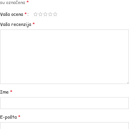
su označena
*
Vaša ocena
*
Vaša recenzija
*
Ime
*
E-pošta
*