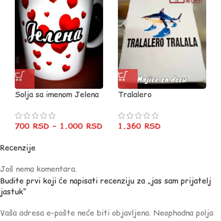
Solja sa imenom Jelena
Tralalero
700
RSD
–
1.000
RSD
1.360
RSD
Recenzije
Još nema komentara.
Budite prvi koji će napisati recenziju za „jas sam prijatelj
jastuk“
Vaša adresa e-pošte neće biti objavljena.
Neophodna polja