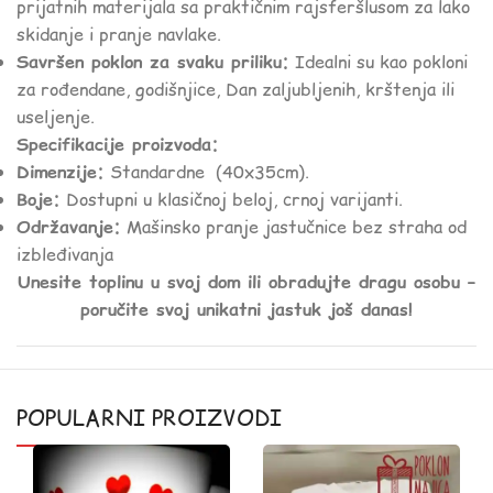
prijatnih materijala sa praktičnim rajsferšlusom za lako
skidanje i pranje navlake.
Savršen poklon za svaku priliku:
Idealni su kao pokloni
za rođendane, godišnjice, Dan zaljubljenih, krštenja ili
useljenje.
Specifikacije proizvoda:
Dimenzije:
Standardne (40x35cm).
Boje:
Dostupni u klasičnoj beloj, crnoj varijanti.
Održavanje:
Mašinsko pranje jastučnice bez straha od
izbleđivanja
Unesite toplinu u svoj dom ili obradujte dragu osobu –
poručite svoj unikatni jastuk još danas!
POPULARNI PROIZVODI