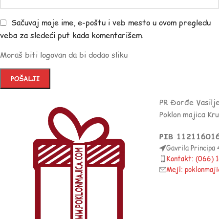
Sačuvaj moje ime, e-poštu i veb mesto u ovom pregledu
veba za sledeći put kada komentarišem.
Moraš biti logovan da bi dodao sliku
PR Đorđe Vasilj
Poklon majica Kr
PIB 11211601
Gavrila Principa
Kontakt: (066)
Mejl: poklonmaj