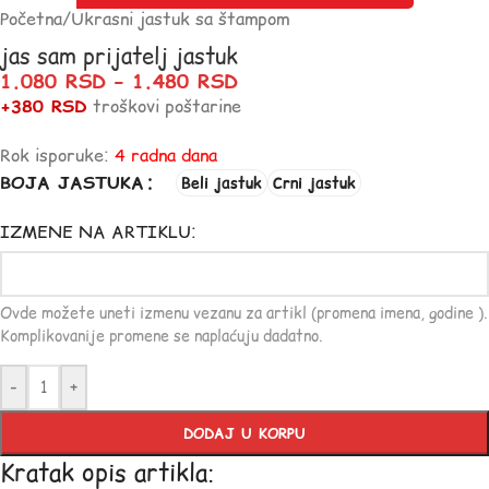
Početna
/
Ukrasni jastuk sa štampom
jas sam prijatelj jastuk
1.080
RSD
–
1.480
RSD
+380 RSD
troškovi poštarine
Rok isporuke:
4 radna dana
BOJA JASTUKA
Beli jastuk
Crni jastuk
IZMENE NA ARTIKLU:
Ovde možete uneti izmenu vezanu za artikl (promena imena, godine ).
Komplikovanije promene se naplaćuju dadatno.
-
+
DODAJ U KORPU
Kratak opis artikla: