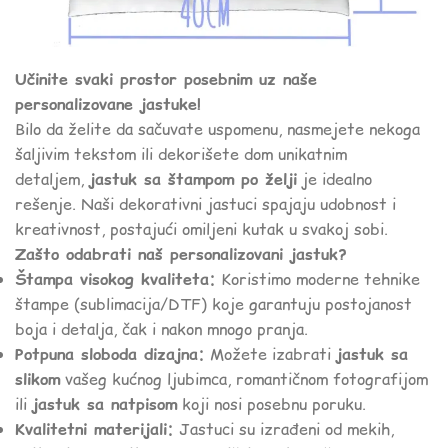
Učinite svaki prostor posebnim uz naše
personalizovane jastuke!
Bilo da želite da sačuvate uspomenu, nasmejete nekoga
šaljivim tekstom ili dekorišete dom unikatnim
detaljem,
jastuk sa štampom po želji
je idealno
rešenje. Naši dekorativni jastuci spajaju udobnost i
kreativnost, postajući omiljeni kutak u svakoj sobi.
Zašto odabrati naš personalizovani jastuk?
Štampa visokog kvaliteta:
Koristimo moderne tehnike
štampe (sublimacija/DTF) koje garantuju postojanost
boja i detalja, čak i nakon mnogo pranja.
Potpuna sloboda dizajna:
Možete izabrati
jastuk sa
slikom
vašeg kućnog ljubimca, romantičnom fotografijom
ili
jastuk sa natpisom
koji nosi posebnu poruku.
Kvalitetni materijali:
Jastuci su izrađeni od mekih,